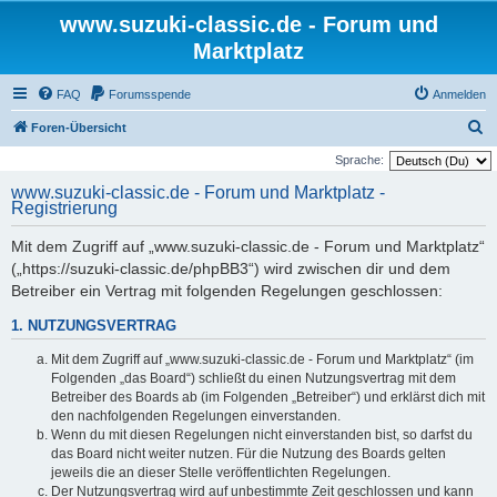
www.suzuki-classic.de - Forum und
Marktplatz
FAQ
Forumsspende
Anmelden
S
Foren-Übersicht
u
Sprache:
c
www.suzuki-classic.de - Forum und Marktplatz -
Registrierung
h
e
Mit dem Zugriff auf „www.suzuki-classic.de - Forum und Marktplatz“
(„https://suzuki-classic.de/phpBB3“) wird zwischen dir und dem
Betreiber ein Vertrag mit folgenden Regelungen geschlossen:
1. NUTZUNGSVERTRAG
Mit dem Zugriff auf „www.suzuki-classic.de - Forum und Marktplatz“ (im
Folgenden „das Board“) schließt du einen Nutzungsvertrag mit dem
Betreiber des Boards ab (im Folgenden „Betreiber“) und erklärst dich mit
den nachfolgenden Regelungen einverstanden.
Wenn du mit diesen Regelungen nicht einverstanden bist, so darfst du
das Board nicht weiter nutzen. Für die Nutzung des Boards gelten
jeweils die an dieser Stelle veröffentlichten Regelungen.
Der Nutzungsvertrag wird auf unbestimmte Zeit geschlossen und kann