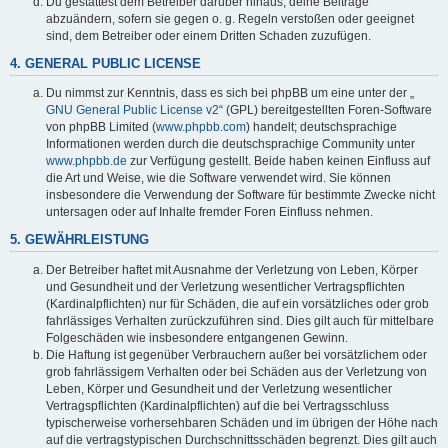
Du gestattest dem Betreiber darüber hinaus, deine Beiträge
abzuändern, sofern sie gegen o. g. Regeln verstoßen oder geeignet
sind, dem Betreiber oder einem Dritten Schaden zuzufügen.
4. GENERAL PUBLIC LICENSE
Du nimmst zur Kenntnis, dass es sich bei phpBB um eine unter der „
GNU General Public License v2
“ (GPL) bereitgestellten Foren-Software
von phpBB Limited (
www.phpbb.com
) handelt; deutschsprachige
Informationen werden durch die deutschsprachige Community unter
www.phpbb.de
zur Verfügung gestellt. Beide haben keinen Einfluss auf
die Art und Weise, wie die Software verwendet wird. Sie können
insbesondere die Verwendung der Software für bestimmte Zwecke nicht
untersagen oder auf Inhalte fremder Foren Einfluss nehmen.
5. GEWÄHRLEISTUNG
Der Betreiber haftet mit Ausnahme der Verletzung von Leben, Körper
und Gesundheit und der Verletzung wesentlicher Vertragspflichten
(Kardinalpflichten) nur für Schäden, die auf ein vorsätzliches oder grob
fahrlässiges Verhalten zurückzuführen sind. Dies gilt auch für mittelbare
Folgeschäden wie insbesondere entgangenen Gewinn.
Die Haftung ist gegenüber Verbrauchern außer bei vorsätzlichem oder
grob fahrlässigem Verhalten oder bei Schäden aus der Verletzung von
Leben, Körper und Gesundheit und der Verletzung wesentlicher
Vertragspflichten (Kardinalpflichten) auf die bei Vertragsschluss
typischerweise vorhersehbaren Schäden und im übrigen der Höhe nach
auf die vertragstypischen Durchschnittsschäden begrenzt. Dies gilt auch