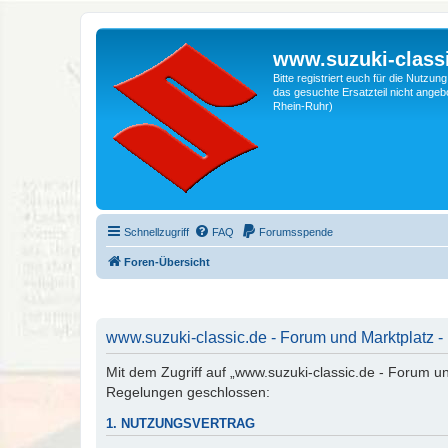
www.suzuki-classi
Bitte registriert euch für die Nutzu
das gesuchte Ersatzteil nicht angebo
Rhein-Ruhr)
Schnellzugriff
FAQ
Forumsspende
Foren-Übersicht
www.suzuki-classic.de - Forum und Marktplatz -
Mit dem Zugriff auf „www.suzuki-classic.de - Forum un
Regelungen geschlossen:
1. NUTZUNGSVERTRAG