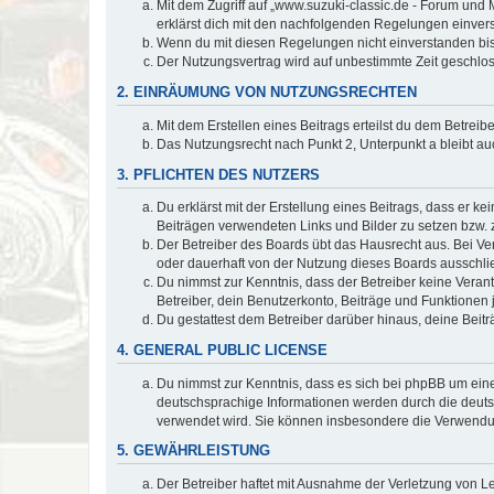
Mit dem Zugriff auf „www.suzuki-classic.de - Forum und 
erklärst dich mit den nachfolgenden Regelungen einver
Wenn du mit diesen Regelungen nicht einverstanden bist,
Der Nutzungsvertrag wird auf unbestimmte Zeit geschlos
2. EINRÄUMUNG VON NUTZUNGSRECHTEN
Mit dem Erstellen eines Beitrags erteilst du dem Betrei
Das Nutzungsrecht nach Punkt 2, Unterpunkt a bleibt 
3. PFLICHTEN DES NUTZERS
Du erklärst mit der Erstellung eines Beitrags, dass er ke
Beiträgen verwendeten Links und Bilder zu setzen bzw.
Der Betreiber des Boards übt das Hausrecht aus. Bei V
oder dauerhaft von der Nutzung dieses Boards ausschlie
Du nimmst zur Kenntnis, dass der Betreiber keine Verantw
Betreiber, dein Benutzerkonto, Beiträge und Funktionen 
Du gestattest dem Betreiber darüber hinaus, deine Beit
4. GENERAL PUBLIC LICENSE
Du nimmst zur Kenntnis, dass es sich bei phpBB um eine
deutschsprachige Informationen werden durch die deu
verwendet wird. Sie können insbesondere die Verwendun
5. GEWÄHRLEISTUNG
Der Betreiber haftet mit Ausnahme der Verletzung von Le