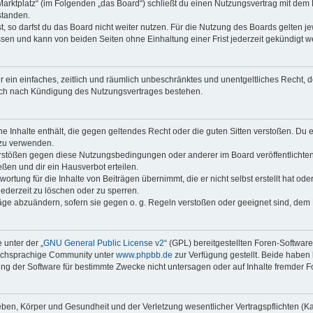
Marktplatz“ (im Folgenden „das Board“) schließt du einen Nutzungsvertrag mit dem
standen.
 so darfst du das Board nicht weiter nutzen. Für die Nutzung des Boards gelten jew
sen und kann von beiden Seiten ohne Einhaltung einer Frist jederzeit gekündigt w
ber ein einfaches, zeitlich und räumlich unbeschränktes und unentgeltliches Recht
auch nach Kündigung des Nutzungsvertrages bestehen.
ine Inhalte enthält, die gegen geltendes Recht oder die guten Sitten verstoßen. Du 
 zu verwenden.
erstößen gegen diese Nutzungsbedingungen oder anderer im Board veröffentlichte
ßen und dir ein Hausverbot erteilen.
ortung für die Inhalte von Beiträgen übernimmt, die er nicht selbst erstellt hat od
jederzeit zu löschen oder zu sperren.
räge abzuändern, sofern sie gegen o. g. Regeln verstoßen oder geeignet sind, dem
 unter der „
GNU General Public License v2
“ (GPL) bereitgestellten Foren-Softwar
tschsprachige Community unter
www.phpbb.de
zur Verfügung gestellt. Beide haben 
g der Software für bestimmte Zwecke nicht untersagen oder auf Inhalte fremder F
ben, Körper und Gesundheit und der Verletzung wesentlicher Vertragspflichten (Kard