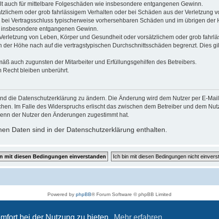
gilt auch für mittelbare Folgeschäden wie insbesondere entgangenen Gewinn.
ätzlichem oder grob fahrlässigem Verhalten oder bei Schäden aus der Verletzung 
 die bei Vertragsschluss typischerweise vorhersehbaren Schäden und im übrigen de
wie insbesondere entgangenen Gewinn.
erletzung von Leben, Körper und Gesundheit oder vorsätzlichem oder grob fahrläs
der Höhe nach auf die vertragstypischen Durchschnittsschäden begrenzt. Dies gi
mäß auch zugunsten der Mitarbeiter und Erfüllungsgehilfen des Betreibers.
 Recht bleiben unberührt.
und die Datenschutzerklärung zu ändern. Die Änderung wird dem Nutzer per E-Mail m
chen. Im Falle des Widerspruchs erlischt das zwischen dem Betreiber und dem Nutze
wenn der Nutzer den Änderungen zugestimmt hat.
en Daten sind in der Datenschutzerklärung enthalten.
Powered by
phpBB
® Forum Software © phpBB Limited
Deutsche Übersetzung durch
phpBB.de
Datenschutz
|
Nutzungsbedingungen
mfort bei der Nutzung zu bieten.
Mehr erfahren