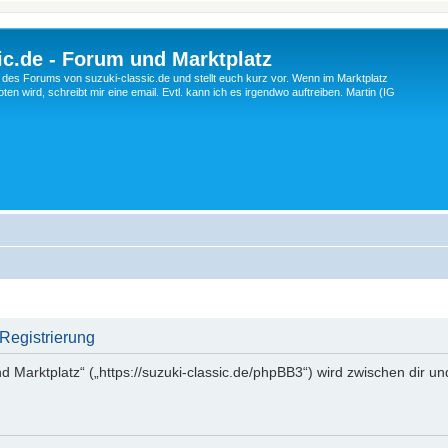
c.de - Forum und Marktplatz
ng des Forums von suzuki-classic.de und stellt euch kurz vor. Wenn im Marktplatz
ten wird, schreibt mir eine email. Evtl. kann ich es irgendwo auftreiben. Martin (IG
 Registrierung
d Marktplatz“ („https://suzuki-classic.de/phpBB3“) wird zwischen dir u