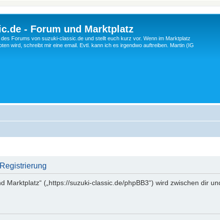
c.de - Forum und Marktplatz
ng des Forums von suzuki-classic.de und stellt euch kurz vor. Wenn im Marktplatz
ten wird, schreibt mir eine email. Evtl. kann ich es irgendwo auftreiben. Martin (IG
 Registrierung
d Marktplatz“ („https://suzuki-classic.de/phpBB3“) wird zwischen dir u