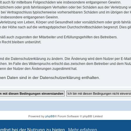
gilt auch für mittelbare Folgeschäden wie insbesondere entgangenen Gewinn.
ätzlichem oder grob fahrlässigem Verhalten oder bei Schäden aus der Verletzung 
 die bei Vertragsschluss typischerweise vorhersehbaren Schäden und im übrigen de
wie insbesondere entgangenen Gewinn.
erletzung von Leben, Körper und Gesundheit oder vorsätzlichem oder grob fahrläs
der Höhe nach auf die vertragstypischen Durchschnittsschäden begrenzt. Dies gi
mäß auch zugunsten der Mitarbeiter und Erfüllungsgehilfen des Betreibers.
 Recht bleiben unberührt.
und die Datenschutzerklärung zu ändern. Die Änderung wird dem Nutzer per E-Mail m
chen. Im Falle des Widerspruchs erlischt das zwischen dem Betreiber und dem Nutze
wenn der Nutzer den Änderungen zugestimmt hat.
en Daten sind in der Datenschutzerklärung enthalten.
Powered by
phpBB
® Forum Software © phpBB Limited
Deutsche Übersetzung durch
phpBB.de
Datenschutz
|
Nutzungsbedingungen
mfort bei der Nutzung zu bieten.
Mehr erfahren