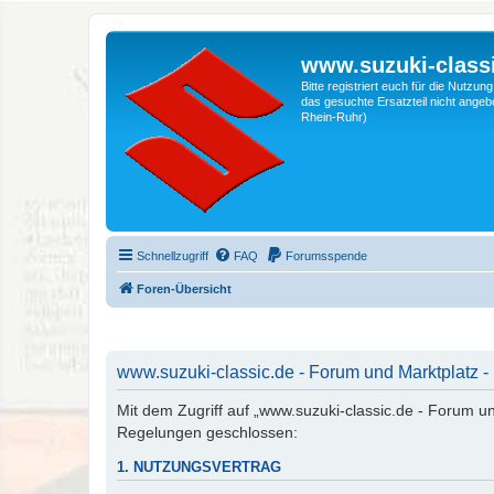
www.suzuki-classi
Bitte registriert euch für die Nutzu
das gesuchte Ersatzteil nicht angebo
Rhein-Ruhr)
Schnellzugriff
FAQ
Forumsspende
Foren-Übersicht
www.suzuki-classic.de - Forum und Marktplatz -
Mit dem Zugriff auf „www.suzuki-classic.de - Forum un
Regelungen geschlossen:
1. NUTZUNGSVERTRAG