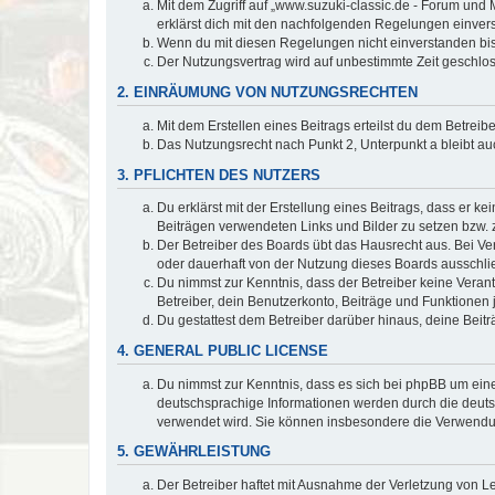
Mit dem Zugriff auf „www.suzuki-classic.de - Forum und 
erklärst dich mit den nachfolgenden Regelungen einver
Wenn du mit diesen Regelungen nicht einverstanden bist,
Der Nutzungsvertrag wird auf unbestimmte Zeit geschlos
2. EINRÄUMUNG VON NUTZUNGSRECHTEN
Mit dem Erstellen eines Beitrags erteilst du dem Betrei
Das Nutzungsrecht nach Punkt 2, Unterpunkt a bleibt 
3. PFLICHTEN DES NUTZERS
Du erklärst mit der Erstellung eines Beitrags, dass er ke
Beiträgen verwendeten Links und Bilder zu setzen bzw.
Der Betreiber des Boards übt das Hausrecht aus. Bei V
oder dauerhaft von der Nutzung dieses Boards ausschlie
Du nimmst zur Kenntnis, dass der Betreiber keine Verantw
Betreiber, dein Benutzerkonto, Beiträge und Funktionen 
Du gestattest dem Betreiber darüber hinaus, deine Beit
4. GENERAL PUBLIC LICENSE
Du nimmst zur Kenntnis, dass es sich bei phpBB um eine
deutschsprachige Informationen werden durch die deu
verwendet wird. Sie können insbesondere die Verwendun
5. GEWÄHRLEISTUNG
Der Betreiber haftet mit Ausnahme der Verletzung von Le