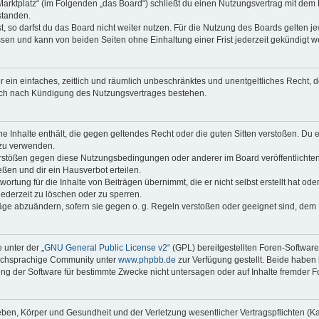
Marktplatz“ (im Folgenden „das Board“) schließt du einen Nutzungsvertrag mit dem
standen.
 so darfst du das Board nicht weiter nutzen. Für die Nutzung des Boards gelten jew
sen und kann von beiden Seiten ohne Einhaltung einer Frist jederzeit gekündigt w
ber ein einfaches, zeitlich und räumlich unbeschränktes und unentgeltliches Recht
auch nach Kündigung des Nutzungsvertrages bestehen.
ine Inhalte enthält, die gegen geltendes Recht oder die guten Sitten verstoßen. Du 
 zu verwenden.
erstößen gegen diese Nutzungsbedingungen oder anderer im Board veröffentlichte
ßen und dir ein Hausverbot erteilen.
ortung für die Inhalte von Beiträgen übernimmt, die er nicht selbst erstellt hat od
jederzeit zu löschen oder zu sperren.
räge abzuändern, sofern sie gegen o. g. Regeln verstoßen oder geeignet sind, dem
 unter der „
GNU General Public License v2
“ (GPL) bereitgestellten Foren-Softwar
tschsprachige Community unter
www.phpbb.de
zur Verfügung gestellt. Beide haben 
g der Software für bestimmte Zwecke nicht untersagen oder auf Inhalte fremder F
ben, Körper und Gesundheit und der Verletzung wesentlicher Vertragspflichten (Kard