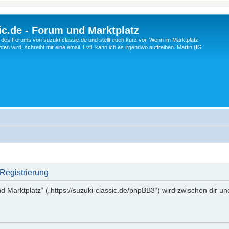
c.de - Forum und Marktplatz
ng des Forums von suzuki-classic.de und stellt euch kurz vor. Wenn im Marktplatz
ten wird, schreibt mir eine email. Evtl. kann ich es irgendwo auftreiben. Martin (IG
 Registrierung
d Marktplatz“ („https://suzuki-classic.de/phpBB3“) wird zwischen dir u