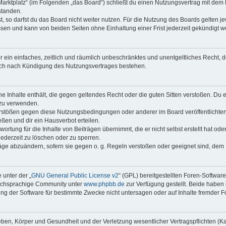
Marktplatz“ (im Folgenden „das Board“) schließt du einen Nutzungsvertrag mit dem
standen.
 so darfst du das Board nicht weiter nutzen. Für die Nutzung des Boards gelten jew
sen und kann von beiden Seiten ohne Einhaltung einer Frist jederzeit gekündigt w
ber ein einfaches, zeitlich und räumlich unbeschränktes und unentgeltliches Recht
auch nach Kündigung des Nutzungsvertrages bestehen.
ine Inhalte enthält, die gegen geltendes Recht oder die guten Sitten verstoßen. Du 
 zu verwenden.
erstößen gegen diese Nutzungsbedingungen oder anderer im Board veröffentlichte
ßen und dir ein Hausverbot erteilen.
ortung für die Inhalte von Beiträgen übernimmt, die er nicht selbst erstellt hat od
jederzeit zu löschen oder zu sperren.
räge abzuändern, sofern sie gegen o. g. Regeln verstoßen oder geeignet sind, dem
 unter der „
GNU General Public License v2
“ (GPL) bereitgestellten Foren-Softwar
tschsprachige Community unter
www.phpbb.de
zur Verfügung gestellt. Beide haben 
g der Software für bestimmte Zwecke nicht untersagen oder auf Inhalte fremder F
ben, Körper und Gesundheit und der Verletzung wesentlicher Vertragspflichten (Kard