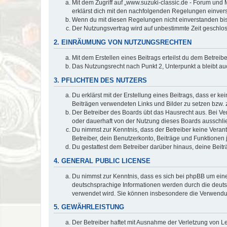
Mit dem Zugriff auf „www.suzuki-classic.de - Forum und 
erklärst dich mit den nachfolgenden Regelungen einver
Wenn du mit diesen Regelungen nicht einverstanden bist,
Der Nutzungsvertrag wird auf unbestimmte Zeit geschlos
2. EINRÄUMUNG VON NUTZUNGSRECHTEN
Mit dem Erstellen eines Beitrags erteilst du dem Betrei
Das Nutzungsrecht nach Punkt 2, Unterpunkt a bleibt 
3. PFLICHTEN DES NUTZERS
Du erklärst mit der Erstellung eines Beitrags, dass er ke
Beiträgen verwendeten Links und Bilder zu setzen bzw.
Der Betreiber des Boards übt das Hausrecht aus. Bei V
oder dauerhaft von der Nutzung dieses Boards ausschlie
Du nimmst zur Kenntnis, dass der Betreiber keine Verantw
Betreiber, dein Benutzerkonto, Beiträge und Funktionen 
Du gestattest dem Betreiber darüber hinaus, deine Beit
4. GENERAL PUBLIC LICENSE
Du nimmst zur Kenntnis, dass es sich bei phpBB um eine
deutschsprachige Informationen werden durch die deu
verwendet wird. Sie können insbesondere die Verwendun
5. GEWÄHRLEISTUNG
Der Betreiber haftet mit Ausnahme der Verletzung von Le