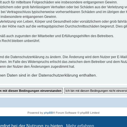
gilt auch für mittelbare Folgeschäden wie insbesondere entgangenen Gewinn.
ätzlichem oder grob fahrlässigem Verhalten oder bei Schäden aus der Verletzung 
 die bei Vertragsschluss typischerweise vorhersehbaren Schäden und im übrigen de
wie insbesondere entgangenen Gewinn.
erletzung von Leben, Körper und Gesundheit oder vorsätzlichem oder grob fahrläs
der Höhe nach auf die vertragstypischen Durchschnittsschäden begrenzt. Dies gi
mäß auch zugunsten der Mitarbeiter und Erfüllungsgehilfen des Betreibers.
 Recht bleiben unberührt.
und die Datenschutzerklärung zu ändern. Die Änderung wird dem Nutzer per E-Mail m
chen. Im Falle des Widerspruchs erlischt das zwischen dem Betreiber und dem Nutze
wenn der Nutzer den Änderungen zugestimmt hat.
en Daten sind in der Datenschutzerklärung enthalten.
Powered by
phpBB
® Forum Software © phpBB Limited
Deutsche Übersetzung durch
phpBB.de
Datenschutz
|
Nutzungsbedingungen
mfort bei der Nutzung zu bieten.
Mehr erfahren