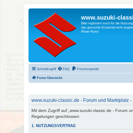
www.suzuki-classi
Bitte registriert euch für die Nutzu
das gesuchte Ersatzteil nicht angebo
Rhein-Ruhr)
Schnellzugriff
FAQ
Forumsspende
Foren-Übersicht
www.suzuki-classic.de - Forum und Marktplatz -
Mit dem Zugriff auf „www.suzuki-classic.de - Forum un
Regelungen geschlossen:
1. NUTZUNGSVERTRAG