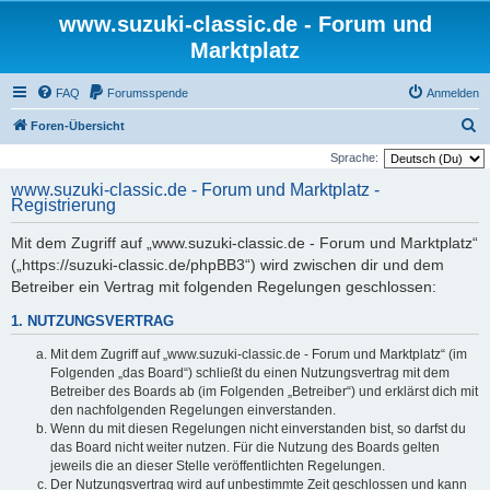
www.suzuki-classic.de - Forum und
Marktplatz
FAQ
Forumsspende
Anmelden
S
Foren-Übersicht
u
Sprache:
c
www.suzuki-classic.de - Forum und Marktplatz -
Registrierung
h
e
Mit dem Zugriff auf „www.suzuki-classic.de - Forum und Marktplatz“
(„https://suzuki-classic.de/phpBB3“) wird zwischen dir und dem
Betreiber ein Vertrag mit folgenden Regelungen geschlossen:
1. NUTZUNGSVERTRAG
Mit dem Zugriff auf „www.suzuki-classic.de - Forum und Marktplatz“ (im
Folgenden „das Board“) schließt du einen Nutzungsvertrag mit dem
Betreiber des Boards ab (im Folgenden „Betreiber“) und erklärst dich mit
den nachfolgenden Regelungen einverstanden.
Wenn du mit diesen Regelungen nicht einverstanden bist, so darfst du
das Board nicht weiter nutzen. Für die Nutzung des Boards gelten
jeweils die an dieser Stelle veröffentlichten Regelungen.
Der Nutzungsvertrag wird auf unbestimmte Zeit geschlossen und kann