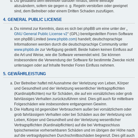
Du gestattest dem Betreiber darüber hinaus, deine Beiträge
abzuändern, sofern sie gegen o. g. Regeln verstoßen oder geeignet
sind, dem Betreiber oder einem Dritten Schaden zuzufügen.
4. GENERAL PUBLIC LICENSE
Du nimmst zur Kenntnis, dass es sich bei phpBB um eine unter der „
GNU General Public License v2
“ (GPL) bereitgestellten Foren-Software
von phpBB Limited (
www.phpbb.com
) handelt; deutschsprachige
Informationen werden durch die deutschsprachige Community unter
www.phpbb.de
zur Verfügung gestellt. Beide haben keinen Einfluss auf
die Art und Weise, wie die Software verwendet wird. Sie können
insbesondere die Verwendung der Software für bestimmte Zwecke nicht
untersagen oder auf Inhalte fremder Foren Einfluss nehmen.
5. GEWÄHRLEISTUNG
Der Betreiber haftet mit Ausnahme der Verletzung von Leben, Körper
und Gesundheit und der Verletzung wesentlicher Vertragspflichten
(Kardinalpflichten) nur für Schäden, die auf ein vorsätzliches oder grob
fahrlässiges Verhalten zurückzuführen sind. Dies gilt auch für mittelbare
Folgeschäden wie insbesondere entgangenen Gewinn.
Die Haftung ist gegenüber Verbrauchern außer bei vorsätzlichem oder
grob fahrlässigem Verhalten oder bei Schäden aus der Verletzung von
Leben, Körper und Gesundheit und der Verletzung wesentlicher
Vertragspflichten (Kardinalpflichten) auf die bei Vertragsschluss
typischerweise vorhersehbaren Schäden und im übrigen der Höhe nach
auf die vertragstypischen Durchschnittsschäden begrenzt. Dies gilt auch