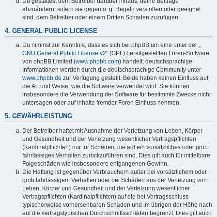
Du gestattest dem Betreiber darüber hinaus, deine Beiträge
abzuändern, sofern sie gegen o. g. Regeln verstoßen oder geeignet
sind, dem Betreiber oder einem Dritten Schaden zuzufügen.
4. GENERAL PUBLIC LICENSE
Du nimmst zur Kenntnis, dass es sich bei phpBB um eine unter der „
GNU General Public License v2
“ (GPL) bereitgestellten Foren-Software
von phpBB Limited (
www.phpbb.com
) handelt; deutschsprachige
Informationen werden durch die deutschsprachige Community unter
www.phpbb.de
zur Verfügung gestellt. Beide haben keinen Einfluss auf
die Art und Weise, wie die Software verwendet wird. Sie können
insbesondere die Verwendung der Software für bestimmte Zwecke nicht
untersagen oder auf Inhalte fremder Foren Einfluss nehmen.
5. GEWÄHRLEISTUNG
Der Betreiber haftet mit Ausnahme der Verletzung von Leben, Körper
und Gesundheit und der Verletzung wesentlicher Vertragspflichten
(Kardinalpflichten) nur für Schäden, die auf ein vorsätzliches oder grob
fahrlässiges Verhalten zurückzuführen sind. Dies gilt auch für mittelbare
Folgeschäden wie insbesondere entgangenen Gewinn.
Die Haftung ist gegenüber Verbrauchern außer bei vorsätzlichem oder
grob fahrlässigem Verhalten oder bei Schäden aus der Verletzung von
Leben, Körper und Gesundheit und der Verletzung wesentlicher
Vertragspflichten (Kardinalpflichten) auf die bei Vertragsschluss
typischerweise vorhersehbaren Schäden und im übrigen der Höhe nach
auf die vertragstypischen Durchschnittsschäden begrenzt. Dies gilt auch