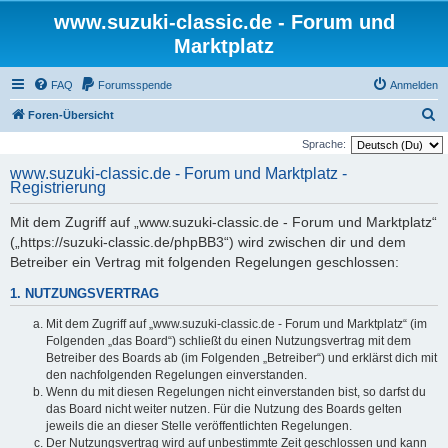
www.suzuki-classic.de - Forum und
Marktplatz
FAQ
Forumsspende
Anmelden
S
Foren-Übersicht
u
Sprache:
c
www.suzuki-classic.de - Forum und Marktplatz -
Registrierung
h
e
Mit dem Zugriff auf „www.suzuki-classic.de - Forum und Marktplatz“
(„https://suzuki-classic.de/phpBB3“) wird zwischen dir und dem
Betreiber ein Vertrag mit folgenden Regelungen geschlossen:
1. NUTZUNGSVERTRAG
Mit dem Zugriff auf „www.suzuki-classic.de - Forum und Marktplatz“ (im
Folgenden „das Board“) schließt du einen Nutzungsvertrag mit dem
Betreiber des Boards ab (im Folgenden „Betreiber“) und erklärst dich mit
den nachfolgenden Regelungen einverstanden.
Wenn du mit diesen Regelungen nicht einverstanden bist, so darfst du
das Board nicht weiter nutzen. Für die Nutzung des Boards gelten
jeweils die an dieser Stelle veröffentlichten Regelungen.
Der Nutzungsvertrag wird auf unbestimmte Zeit geschlossen und kann