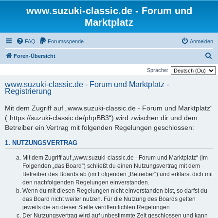
www.suzuki-classic.de - Forum und
Marktplatz
FAQ
Forumsspende
Anmelden
S
Foren-Übersicht
u
Sprache:
c
www.suzuki-classic.de - Forum und Marktplatz -
Registrierung
h
e
Mit dem Zugriff auf „www.suzuki-classic.de - Forum und Marktplatz“
(„https://suzuki-classic.de/phpBB3“) wird zwischen dir und dem
Betreiber ein Vertrag mit folgenden Regelungen geschlossen:
1. NUTZUNGSVERTRAG
Mit dem Zugriff auf „www.suzuki-classic.de - Forum und Marktplatz“ (im
Folgenden „das Board“) schließt du einen Nutzungsvertrag mit dem
Betreiber des Boards ab (im Folgenden „Betreiber“) und erklärst dich mit
den nachfolgenden Regelungen einverstanden.
Wenn du mit diesen Regelungen nicht einverstanden bist, so darfst du
das Board nicht weiter nutzen. Für die Nutzung des Boards gelten
jeweils die an dieser Stelle veröffentlichten Regelungen.
Der Nutzungsvertrag wird auf unbestimmte Zeit geschlossen und kann