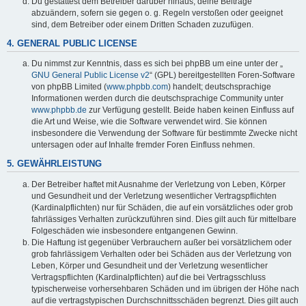
Du gestattest dem Betreiber darüber hinaus, deine Beiträge
abzuändern, sofern sie gegen o. g. Regeln verstoßen oder geeignet
sind, dem Betreiber oder einem Dritten Schaden zuzufügen.
4. GENERAL PUBLIC LICENSE
Du nimmst zur Kenntnis, dass es sich bei phpBB um eine unter der „
GNU General Public License v2
“ (GPL) bereitgestellten Foren-Software
von phpBB Limited (
www.phpbb.com
) handelt; deutschsprachige
Informationen werden durch die deutschsprachige Community unter
www.phpbb.de
zur Verfügung gestellt. Beide haben keinen Einfluss auf
die Art und Weise, wie die Software verwendet wird. Sie können
insbesondere die Verwendung der Software für bestimmte Zwecke nicht
untersagen oder auf Inhalte fremder Foren Einfluss nehmen.
5. GEWÄHRLEISTUNG
Der Betreiber haftet mit Ausnahme der Verletzung von Leben, Körper
und Gesundheit und der Verletzung wesentlicher Vertragspflichten
(Kardinalpflichten) nur für Schäden, die auf ein vorsätzliches oder grob
fahrlässiges Verhalten zurückzuführen sind. Dies gilt auch für mittelbare
Folgeschäden wie insbesondere entgangenen Gewinn.
Die Haftung ist gegenüber Verbrauchern außer bei vorsätzlichem oder
grob fahrlässigem Verhalten oder bei Schäden aus der Verletzung von
Leben, Körper und Gesundheit und der Verletzung wesentlicher
Vertragspflichten (Kardinalpflichten) auf die bei Vertragsschluss
typischerweise vorhersehbaren Schäden und im übrigen der Höhe nach
auf die vertragstypischen Durchschnittsschäden begrenzt. Dies gilt auch