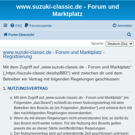
www.suzuki-classic.de - Forum und
Marktplatz
FAQ
Forumsspende
Anmelden
S
Foren-Übersicht
u
Sprache:
c
www.suzuki-classic.de - Forum und Marktplatz -
Registrierung
h
e
Mit dem Zugriff auf „www.suzuki-classic.de - Forum und Marktplatz“
(„https://suzuki-classic.de/phpBB3“) wird zwischen dir und dem
Betreiber ein Vertrag mit folgenden Regelungen geschlossen:
1. NUTZUNGSVERTRAG
Mit dem Zugriff auf „www.suzuki-classic.de - Forum und Marktplatz“ (im
Folgenden „das Board“) schließt du einen Nutzungsvertrag mit dem
Betreiber des Boards ab (im Folgenden „Betreiber“) und erklärst dich mit
den nachfolgenden Regelungen einverstanden.
Wenn du mit diesen Regelungen nicht einverstanden bist, so darfst du
das Board nicht weiter nutzen. Für die Nutzung des Boards gelten
jeweils die an dieser Stelle veröffentlichten Regelungen.
Der Nutzungsvertrag wird auf unbestimmte Zeit geschlossen und kann