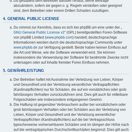
Du gestattest dem Betreiber darüber hinaus, deine Beiträge
abzuändern, sofern sie gegen o. g. Regeln verstoßen oder geeignet
sind, dem Betreiber oder einem Dritten Schaden zuzufügen.
4. GENERAL PUBLIC LICENSE
Du nimmst zur Kenntnis, dass es sich bei phpBB um eine unter der „
GNU General Public License v2
“ (GPL) bereitgestellten Foren-Software
von phpBB Limited (
www.phpbb.com
) handelt; deutschsprachige
Informationen werden durch die deutschsprachige Community unter
www.phpbb.de
zur Verfügung gestellt. Beide haben keinen Einfluss auf
die Art und Weise, wie die Software verwendet wird. Sie können
insbesondere die Verwendung der Software für bestimmte Zwecke nicht
untersagen oder auf Inhalte fremder Foren Einfluss nehmen.
5. GEWÄHRLEISTUNG
Der Betreiber haftet mit Ausnahme der Verletzung von Leben, Körper
und Gesundheit und der Verletzung wesentlicher Vertragspflichten
(Kardinalpflichten) nur für Schäden, die auf ein vorsätzliches oder grob
fahrlässiges Verhalten zurückzuführen sind. Dies gilt auch für mittelbare
Folgeschäden wie insbesondere entgangenen Gewinn.
Die Haftung ist gegenüber Verbrauchern außer bei vorsätzlichem oder
grob fahrlässigem Verhalten oder bei Schäden aus der Verletzung von
Leben, Körper und Gesundheit und der Verletzung wesentlicher
Vertragspflichten (Kardinalpflichten) auf die bei Vertragsschluss
typischerweise vorhersehbaren Schäden und im übrigen der Höhe nach
auf die vertragstypischen Durchschnittsschäden begrenzt. Dies gilt auch