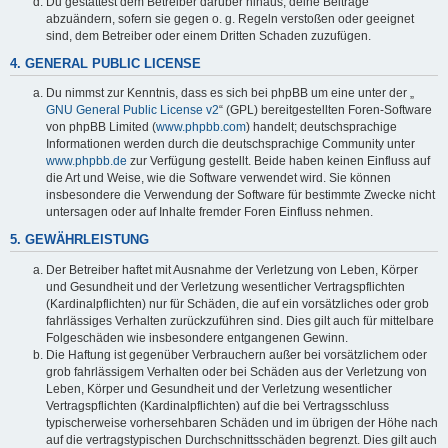
Du gestattest dem Betreiber darüber hinaus, deine Beiträge
abzuändern, sofern sie gegen o. g. Regeln verstoßen oder geeignet
sind, dem Betreiber oder einem Dritten Schaden zuzufügen.
4. GENERAL PUBLIC LICENSE
Du nimmst zur Kenntnis, dass es sich bei phpBB um eine unter der „
GNU General Public License v2
“ (GPL) bereitgestellten Foren-Software
von phpBB Limited (
www.phpbb.com
) handelt; deutschsprachige
Informationen werden durch die deutschsprachige Community unter
www.phpbb.de
zur Verfügung gestellt. Beide haben keinen Einfluss auf
die Art und Weise, wie die Software verwendet wird. Sie können
insbesondere die Verwendung der Software für bestimmte Zwecke nicht
untersagen oder auf Inhalte fremder Foren Einfluss nehmen.
5. GEWÄHRLEISTUNG
Der Betreiber haftet mit Ausnahme der Verletzung von Leben, Körper
und Gesundheit und der Verletzung wesentlicher Vertragspflichten
(Kardinalpflichten) nur für Schäden, die auf ein vorsätzliches oder grob
fahrlässiges Verhalten zurückzuführen sind. Dies gilt auch für mittelbare
Folgeschäden wie insbesondere entgangenen Gewinn.
Die Haftung ist gegenüber Verbrauchern außer bei vorsätzlichem oder
grob fahrlässigem Verhalten oder bei Schäden aus der Verletzung von
Leben, Körper und Gesundheit und der Verletzung wesentlicher
Vertragspflichten (Kardinalpflichten) auf die bei Vertragsschluss
typischerweise vorhersehbaren Schäden und im übrigen der Höhe nach
auf die vertragstypischen Durchschnittsschäden begrenzt. Dies gilt auch