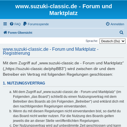
www.suzuki-classic.de - Forum und
Marktplatz
FAQ
Forumsspende
Anmelden
S
Foren-Übersicht
u
Sprache:
c
www.suzuki-classic.de - Forum und Marktplatz -
Registrierung
h
e
Mit dem Zugriff auf „www.suzuki-classic.de - Forum und Marktplatz“
(„https://suzuki-classic.de/phpBB3“) wird zwischen dir und dem
Betreiber ein Vertrag mit folgenden Regelungen geschlossen:
1. NUTZUNGSVERTRAG
Mit dem Zugriff auf „www.suzuki-classic.de - Forum und Marktplatz“ (im
Folgenden „das Board“) schließt du einen Nutzungsvertrag mit dem
Betreiber des Boards ab (im Folgenden „Betreiber“) und erklärst dich mit
den nachfolgenden Regelungen einverstanden.
Wenn du mit diesen Regelungen nicht einverstanden bist, so darfst du
das Board nicht weiter nutzen. Für die Nutzung des Boards gelten
jeweils die an dieser Stelle veröffentlichten Regelungen.
Der Nutzungsvertrag wird auf unbestimmte Zeit geschlossen und kann