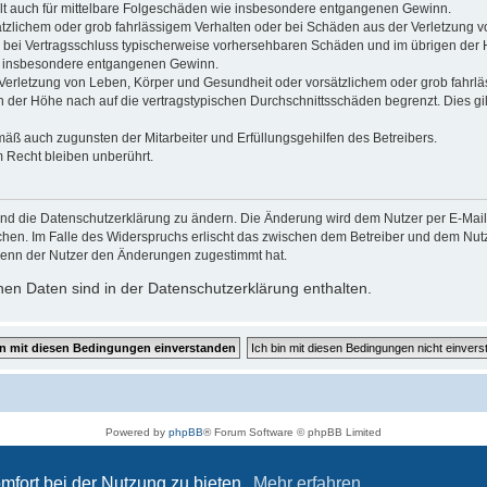
gilt auch für mittelbare Folgeschäden wie insbesondere entgangenen Gewinn.
ätzlichem oder grob fahrlässigem Verhalten oder bei Schäden aus der Verletzung 
 die bei Vertragsschluss typischerweise vorhersehbaren Schäden und im übrigen de
wie insbesondere entgangenen Gewinn.
erletzung von Leben, Körper und Gesundheit oder vorsätzlichem oder grob fahrläs
der Höhe nach auf die vertragstypischen Durchschnittsschäden begrenzt. Dies gi
mäß auch zugunsten der Mitarbeiter und Erfüllungsgehilfen des Betreibers.
 Recht bleiben unberührt.
und die Datenschutzerklärung zu ändern. Die Änderung wird dem Nutzer per E-Mail m
chen. Im Falle des Widerspruchs erlischt das zwischen dem Betreiber und dem Nutze
wenn der Nutzer den Änderungen zugestimmt hat.
en Daten sind in der Datenschutzerklärung enthalten.
Powered by
phpBB
® Forum Software © phpBB Limited
Deutsche Übersetzung durch
phpBB.de
Datenschutz
|
Nutzungsbedingungen
mfort bei der Nutzung zu bieten.
Mehr erfahren