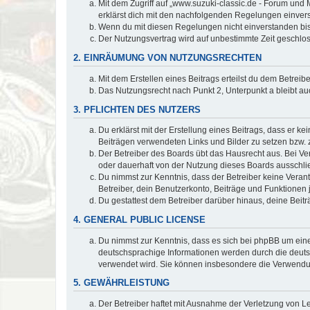
Mit dem Zugriff auf „www.suzuki-classic.de - Forum und 
erklärst dich mit den nachfolgenden Regelungen einver
Wenn du mit diesen Regelungen nicht einverstanden bist,
Der Nutzungsvertrag wird auf unbestimmte Zeit geschlos
2. EINRÄUMUNG VON NUTZUNGSRECHTEN
Mit dem Erstellen eines Beitrags erteilst du dem Betrei
Das Nutzungsrecht nach Punkt 2, Unterpunkt a bleibt 
3. PFLICHTEN DES NUTZERS
Du erklärst mit der Erstellung eines Beitrags, dass er ke
Beiträgen verwendeten Links und Bilder zu setzen bzw.
Der Betreiber des Boards übt das Hausrecht aus. Bei V
oder dauerhaft von der Nutzung dieses Boards ausschlie
Du nimmst zur Kenntnis, dass der Betreiber keine Verantw
Betreiber, dein Benutzerkonto, Beiträge und Funktionen 
Du gestattest dem Betreiber darüber hinaus, deine Beit
4. GENERAL PUBLIC LICENSE
Du nimmst zur Kenntnis, dass es sich bei phpBB um eine
deutschsprachige Informationen werden durch die deu
verwendet wird. Sie können insbesondere die Verwendun
5. GEWÄHRLEISTUNG
Der Betreiber haftet mit Ausnahme der Verletzung von Le