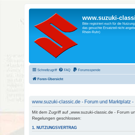
www.suzuki-classi
Bitte registriert euch für die Nutzu
das gesuchte Ersatzteil nicht angebo
Rhein-Ruhr)
Schnellzugriff
FAQ
Forumsspende
Foren-Übersicht
www.suzuki-classic.de - Forum und Marktplatz -
Mit dem Zugriff auf „www.suzuki-classic.de - Forum un
Regelungen geschlossen:
1. NUTZUNGSVERTRAG