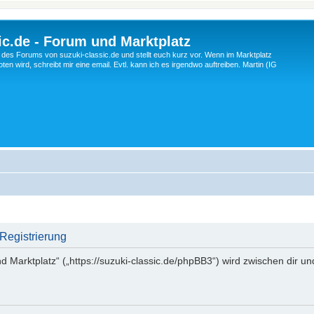
c.de - Forum und Marktplatz
ng des Forums von suzuki-classic.de und stellt euch kurz vor. Wenn im Marktplatz
ten wird, schreibt mir eine email. Evtl. kann ich es irgendwo auftreiben. Martin (IG
 Registrierung
d Marktplatz“ („https://suzuki-classic.de/phpBB3“) wird zwischen dir u