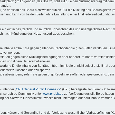
Marktplatz“ (im Folgenden „das Board“) schließt du einen Nutzungsvertrag mit dem
standen.
 so darfst du das Board nicht weiter nutzen. Für die Nutzung des Boards gelten jew
sen und kann von beiden Seiten ohne Einhaltung einer Frist jederzeit gekündigt w
ber ein einfaches, zeitlich und räumlich unbeschränktes und unentgeltliches Recht
auch nach Kündigung des Nutzungsvertrages bestehen.
ine Inhalte enthält, die gegen geltendes Recht oder die guten Sitten verstoßen. Du 
 zu verwenden.
erstößen gegen diese Nutzungsbedingungen oder anderer im Board veröffentlichte
ßen und dir ein Hausverbot erteilen.
ortung für die Inhalte von Beiträgen übernimmt, die er nicht selbst erstellt hat od
jederzeit zu löschen oder zu sperren.
räge abzuändern, sofern sie gegen o. g. Regeln verstoßen oder geeignet sind, dem
 unter der „
GNU General Public License v2
“ (GPL) bereitgestellten Foren-Softwar
tschsprachige Community unter
www.phpbb.de
zur Verfügung gestellt. Beide haben 
g der Software für bestimmte Zwecke nicht untersagen oder auf Inhalte fremder F
ben, Körper und Gesundheit und der Verletzung wesentlicher Vertragspflichten (Kard