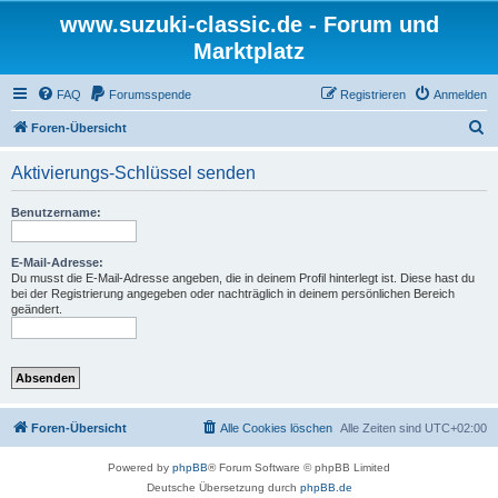
www.suzuki-classic.de - Forum und
Marktplatz
FAQ
Forumsspende
Registrieren
Anmelden
S
Foren-Übersicht
u
Aktivierungs-Schlüssel senden
c
h
Benutzername:
e
E-Mail-Adresse:
Du musst die E-Mail-Adresse angeben, die in deinem Profil hinterlegt ist. Diese hast du
bei der Registrierung angegeben oder nachträglich in deinem persönlichen Bereich
geändert.
Foren-Übersicht
Alle Cookies löschen
Alle Zeiten sind
UTC+02:00
Powered by
phpBB
® Forum Software © phpBB Limited
Deutsche Übersetzung durch
phpBB.de