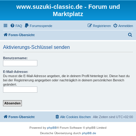
www.suzuki-classic.de - Forum und
Marktplatz
FAQ
Forumsspende
Registrieren
Anmelden
S
Foren-Übersicht
u
Aktivierungs-Schlüssel senden
c
h
Benutzername:
e
E-Mail-Adresse:
Du musst die E-Mail-Adresse angeben, die in deinem Profil hinterlegt ist. Diese hast du
bei der Registrierung angegeben oder nachträglich in deinem persönlichen Bereich
geändert.
Foren-Übersicht
Alle Cookies löschen
Alle Zeiten sind
UTC+02:00
Powered by
phpBB
® Forum Software © phpBB Limited
Deutsche Übersetzung durch
phpBB.de