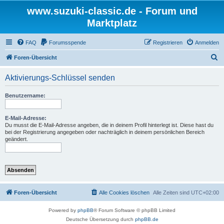
www.suzuki-classic.de - Forum und
Marktplatz
FAQ
Forumsspende
Registrieren
Anmelden
S
Foren-Übersicht
u
Aktivierungs-Schlüssel senden
c
h
Benutzername:
e
E-Mail-Adresse:
Du musst die E-Mail-Adresse angeben, die in deinem Profil hinterlegt ist. Diese hast du
bei der Registrierung angegeben oder nachträglich in deinem persönlichen Bereich
geändert.
Foren-Übersicht
Alle Cookies löschen
Alle Zeiten sind
UTC+02:00
Powered by
phpBB
® Forum Software © phpBB Limited
Deutsche Übersetzung durch
phpBB.de