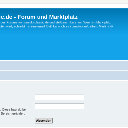
c.de - Forum und Marktplatz
ng des Forums von suzuki-classic.de und stellt euch kurz vor. Wenn im Marktplatz
ten wird, schreibt mir eine email. Evtl. kann ich es irgendwo auftreiben. Martin (IG
t. Diese hast du bei
 Bereich geändert.