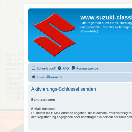
www.suzuki-classi
Bitte registriert euch für die Nutzu
das gesuchte Ersatzteil nicht angebo
Rhein-Ruhr)
Schnellzugriff
FAQ
Forumsspende
Foren-Übersicht
Aktivierungs-Schlüssel senden
Benutzername:
E-Mail-Adresse:
Du musst die E-Mail-Adresse angeben, die in deinem Profil hinterlegt is
der Registrierung angegeben oder nachträglich in deinem persönlichen