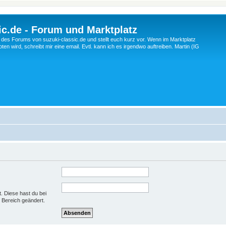
c.de - Forum und Marktplatz
ng des Forums von suzuki-classic.de und stellt euch kurz vor. Wenn im Marktplatz
ten wird, schreibt mir eine email. Evtl. kann ich es irgendwo auftreiben. Martin (IG
t. Diese hast du bei
 Bereich geändert.