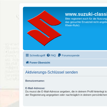
www.suzuki-classi
Bitte registriert euch für die Nutzu
das gesuchte Ersatzteil nicht angebo
Rhein-Ruhr)
Schnellzugriff
FAQ
Forumsspende
Foren-Übersicht
Aktivierungs-Schlüssel senden
Benutzername:
E-Mail-Adresse:
Du musst die E-Mail-Adresse angeben, die in deinem Profil hinterlegt is
der Registrierung angegeben oder nachträglich in deinem persönlichen