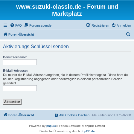
www.suzuki-classic.de - Forum und
Marktplatz
FAQ
Forumsspende
Registrieren
Anmelden
S
Foren-Übersicht
u
Aktivierungs-Schlüssel senden
c
h
Benutzername:
e
E-Mail-Adresse:
Du musst die E-Mail-Adresse angeben, die in deinem Profil hinterlegt ist. Diese hast du
bei der Registrierung angegeben oder nachträglich in deinem persönlichen Bereich
geändert.
Foren-Übersicht
Alle Cookies löschen
Alle Zeiten sind
UTC+02:00
Powered by
phpBB
® Forum Software © phpBB Limited
Deutsche Übersetzung durch
phpBB.de