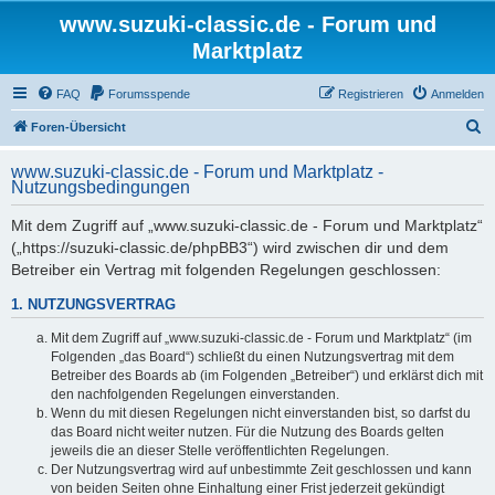
www.suzuki-classic.de - Forum und
Marktplatz
FAQ
Forumsspende
Registrieren
Anmelden
S
Foren-Übersicht
u
www.suzuki-classic.de - Forum und Marktplatz -
c
Nutzungsbedingungen
h
Mit dem Zugriff auf „www.suzuki-classic.de - Forum und Marktplatz“
e
(„https://suzuki-classic.de/phpBB3“) wird zwischen dir und dem
Betreiber ein Vertrag mit folgenden Regelungen geschlossen:
1. NUTZUNGSVERTRAG
Mit dem Zugriff auf „www.suzuki-classic.de - Forum und Marktplatz“ (im
Folgenden „das Board“) schließt du einen Nutzungsvertrag mit dem
Betreiber des Boards ab (im Folgenden „Betreiber“) und erklärst dich mit
den nachfolgenden Regelungen einverstanden.
Wenn du mit diesen Regelungen nicht einverstanden bist, so darfst du
das Board nicht weiter nutzen. Für die Nutzung des Boards gelten
jeweils die an dieser Stelle veröffentlichten Regelungen.
Der Nutzungsvertrag wird auf unbestimmte Zeit geschlossen und kann
von beiden Seiten ohne Einhaltung einer Frist jederzeit gekündigt