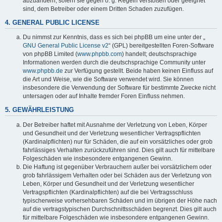
abzuändern, sofern sie gegen o. g. Regeln verstoßen oder geeignet
sind, dem Betreiber oder einem Dritten Schaden zuzufügen.
4. GENERAL PUBLIC LICENSE
Du nimmst zur Kenntnis, dass es sich bei phpBB um eine unter der „
GNU General Public License v2
“ (GPL) bereitgestellten Foren-Software
von phpBB Limited (
www.phpbb.com
) handelt; deutschsprachige
Informationen werden durch die deutschsprachige Community unter
www.phpbb.de
zur Verfügung gestellt. Beide haben keinen Einfluss auf
die Art und Weise, wie die Software verwendet wird. Sie können
insbesondere die Verwendung der Software für bestimmte Zwecke nicht
untersagen oder auf Inhalte fremder Foren Einfluss nehmen.
5. GEWÄHRLEISTUNG
Der Betreiber haftet mit Ausnahme der Verletzung von Leben, Körper
und Gesundheit und der Verletzung wesentlicher Vertragspflichten
(Kardinalpflichten) nur für Schäden, die auf ein vorsätzliches oder grob
fahrlässiges Verhalten zurückzuführen sind. Dies gilt auch für mittelbare
Folgeschäden wie insbesondere entgangenen Gewinn.
Die Haftung ist gegenüber Verbrauchern außer bei vorsätzlichem oder
grob fahrlässigem Verhalten oder bei Schäden aus der Verletzung von
Leben, Körper und Gesundheit und der Verletzung wesentlicher
Vertragspflichten (Kardinalpflichten) auf die bei Vertragsschluss
typischerweise vorhersehbaren Schäden und im übrigen der Höhe nach
auf die vertragstypischen Durchschnittsschäden begrenzt. Dies gilt auch
für mittelbare Folgeschäden wie insbesondere entgangenen Gewinn.