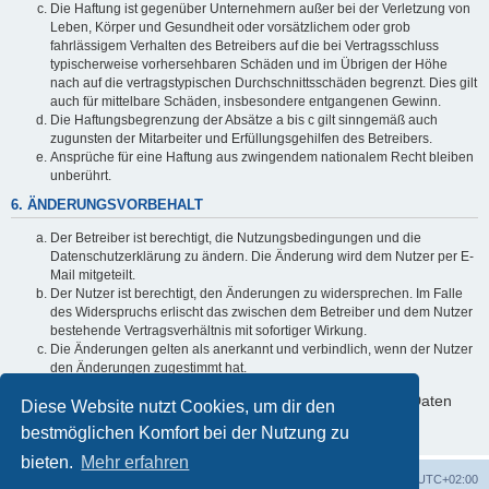
Die Haftung ist gegenüber Unternehmern außer bei der Verletzung von
Leben, Körper und Gesundheit oder vorsätzlichem oder grob
fahrlässigem Verhalten des Betreibers auf die bei Vertragsschluss
typischerweise vorhersehbaren Schäden und im Übrigen der Höhe
nach auf die vertragstypischen Durchschnittsschäden begrenzt. Dies gilt
auch für mittelbare Schäden, insbesondere entgangenen Gewinn.
Die Haftungsbegrenzung der Absätze a bis c gilt sinngemäß auch
zugunsten der Mitarbeiter und Erfüllungsgehilfen des Betreibers.
Ansprüche für eine Haftung aus zwingendem nationalem Recht bleiben
unberührt.
6. ÄNDERUNGSVORBEHALT
Der Betreiber ist berechtigt, die Nutzungsbedingungen und die
Datenschutzerklärung zu ändern. Die Änderung wird dem Nutzer per E-
Mail mitgeteilt.
Der Nutzer ist berechtigt, den Änderungen zu widersprechen. Im Falle
des Widerspruchs erlischt das zwischen dem Betreiber und dem Nutzer
bestehende Vertragsverhältnis mit sofortiger Wirkung.
Die Änderungen gelten als anerkannt und verbindlich, wenn der Nutzer
den Änderungen zugestimmt hat.
Informationen über den Umgang mit deinen persönlichen Daten
Diese Website nutzt Cookies, um dir den
sind in der Datenschutzerklärung enthalten.
bestmöglichen Komfort bei der Nutzung zu
bieten.
Mehr erfahren
Foren-Übersicht
Alle Cookies löschen
Alle Zeiten sind
UTC+02:00