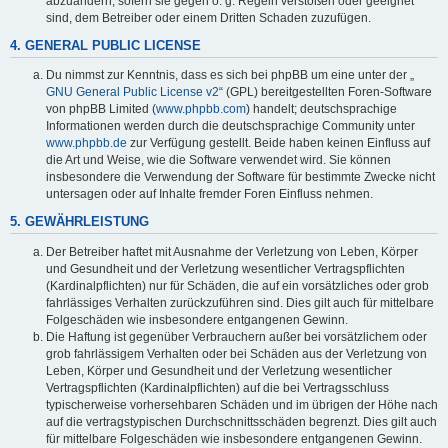
abzuändern, sofern sie gegen o. g. Regeln verstoßen oder geeignet
sind, dem Betreiber oder einem Dritten Schaden zuzufügen.
4. GENERAL PUBLIC LICENSE
Du nimmst zur Kenntnis, dass es sich bei phpBB um eine unter der „
GNU General Public License v2
“ (GPL) bereitgestellten Foren-Software
von phpBB Limited (
www.phpbb.com
) handelt; deutschsprachige
Informationen werden durch die deutschsprachige Community unter
www.phpbb.de
zur Verfügung gestellt. Beide haben keinen Einfluss auf
die Art und Weise, wie die Software verwendet wird. Sie können
insbesondere die Verwendung der Software für bestimmte Zwecke nicht
untersagen oder auf Inhalte fremder Foren Einfluss nehmen.
5. GEWÄHRLEISTUNG
Der Betreiber haftet mit Ausnahme der Verletzung von Leben, Körper
und Gesundheit und der Verletzung wesentlicher Vertragspflichten
(Kardinalpflichten) nur für Schäden, die auf ein vorsätzliches oder grob
fahrlässiges Verhalten zurückzuführen sind. Dies gilt auch für mittelbare
Folgeschäden wie insbesondere entgangenen Gewinn.
Die Haftung ist gegenüber Verbrauchern außer bei vorsätzlichem oder
grob fahrlässigem Verhalten oder bei Schäden aus der Verletzung von
Leben, Körper und Gesundheit und der Verletzung wesentlicher
Vertragspflichten (Kardinalpflichten) auf die bei Vertragsschluss
typischerweise vorhersehbaren Schäden und im übrigen der Höhe nach
auf die vertragstypischen Durchschnittsschäden begrenzt. Dies gilt auch
für mittelbare Folgeschäden wie insbesondere entgangenen Gewinn.