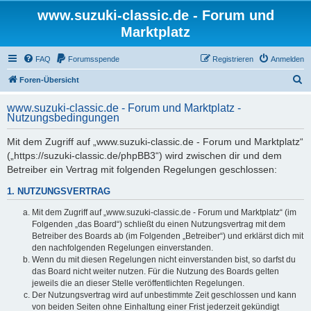
www.suzuki-classic.de - Forum und
Marktplatz
FAQ
Forumsspende
Registrieren
Anmelden
S
Foren-Übersicht
u
www.suzuki-classic.de - Forum und Marktplatz -
c
Nutzungsbedingungen
h
Mit dem Zugriff auf „www.suzuki-classic.de - Forum und Marktplatz“
e
(„https://suzuki-classic.de/phpBB3“) wird zwischen dir und dem
Betreiber ein Vertrag mit folgenden Regelungen geschlossen:
1. NUTZUNGSVERTRAG
Mit dem Zugriff auf „www.suzuki-classic.de - Forum und Marktplatz“ (im
Folgenden „das Board“) schließt du einen Nutzungsvertrag mit dem
Betreiber des Boards ab (im Folgenden „Betreiber“) und erklärst dich mit
den nachfolgenden Regelungen einverstanden.
Wenn du mit diesen Regelungen nicht einverstanden bist, so darfst du
das Board nicht weiter nutzen. Für die Nutzung des Boards gelten
jeweils die an dieser Stelle veröffentlichten Regelungen.
Der Nutzungsvertrag wird auf unbestimmte Zeit geschlossen und kann
von beiden Seiten ohne Einhaltung einer Frist jederzeit gekündigt