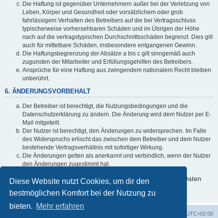
Die Haftung ist gegenüber Unternehmern außer bei der Verletzung von
Leben, Körper und Gesundheit oder vorsätzlichem oder grob
fahrlässigem Verhalten des Betreibers auf die bei Vertragsschluss
typischerweise vorhersehbaren Schäden und im Übrigen der Höhe
nach auf die vertragstypischen Durchschnittsschäden begrenzt. Dies gilt
auch für mittelbare Schäden, insbesondere entgangenen Gewinn.
Die Haftungsbegrenzung der Absätze a bis c gilt sinngemäß auch
zugunsten der Mitarbeiter und Erfüllungsgehilfen des Betreibers.
Ansprüche für eine Haftung aus zwingendem nationalem Recht bleiben
unberührt.
6. ÄNDERUNGSVORBEHALT
Der Betreiber ist berechtigt, die Nutzungsbedingungen und die
Datenschutzerklärung zu ändern. Die Änderung wird dem Nutzer per E-
Mail mitgeteilt.
Der Nutzer ist berechtigt, den Änderungen zu widersprechen. Im Falle
des Widerspruchs erlischt das zwischen dem Betreiber und dem Nutzer
bestehende Vertragsverhältnis mit sofortiger Wirkung.
Die Änderungen gelten als anerkannt und verbindlich, wenn der Nutzer
den Änderungen zugestimmt hat.
Informationen über den Umgang mit deinen persönlichen Daten
Diese Website nutzt Cookies, um dir den
sind in der Datenschutzerklärung enthalten.
bestmöglichen Komfort bei der Nutzung zu
bieten.
Mehr erfahren
Foren-Übersicht
Alle Cookies löschen
Alle Zeiten sind
UTC+02:00