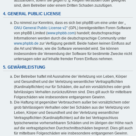
abzuändern, sofern sie gegen o. g. Regeln verstoßen oder geeignet
sind, dem Betreiber oder einem Dritten Schaden zuzufügen.
4. GENERAL PUBLIC LICENSE
Du nimmst zur Kenntnis, dass es sich bei phpBB um eine unter der „
GNU General Public License v2
“ (GPL) bereitgestellten Foren-Software
von phpBB Limited (
www.phpbb.com
) handelt; deutschsprachige
Informationen werden durch die deutschsprachige Community unter
www.phpbb.de
zur Verfügung gestellt. Beide haben keinen Einfluss auf
die Art und Weise, wie die Software verwendet wird. Sie können
insbesondere die Verwendung der Software für bestimmte Zwecke nicht
untersagen oder auf Inhalte fremder Foren Einfluss nehmen.
5. GEWÄHRLEISTUNG
Der Betreiber haftet mit Ausnahme der Verletzung von Leben, Körper
und Gesundheit und der Verletzung wesentlicher Vertragspflichten
(Kardinalpflichten) nur für Schäden, die auf ein vorsätzliches oder grob
fahrlässiges Verhalten zurückzuführen sind. Dies gilt auch für mittelbare
Folgeschäden wie insbesondere entgangenen Gewinn.
Die Haftung ist gegenüber Verbrauchern außer bei vorsätzlichem oder
grob fahrlässigem Verhalten oder bei Schäden aus der Verletzung von
Leben, Körper und Gesundheit und der Verletzung wesentlicher
Vertragspflichten (Kardinalpflichten) auf die bei Vertragsschluss
typischerweise vorhersehbaren Schäden und im übrigen der Höhe nach
auf die vertragstypischen Durchschnittsschäden begrenzt. Dies gilt auch
für mittelbare Folgeschäden wie insbesondere entgangenen Gewinn.