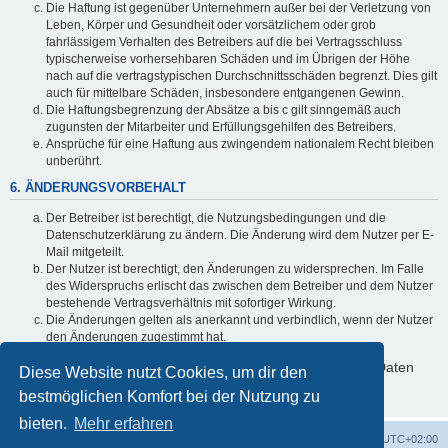
Die Haftung ist gegenüber Unternehmern außer bei der Verletzung von
Leben, Körper und Gesundheit oder vorsätzlichem oder grob
fahrlässigem Verhalten des Betreibers auf die bei Vertragsschluss
typischerweise vorhersehbaren Schäden und im Übrigen der Höhe
nach auf die vertragstypischen Durchschnittsschäden begrenzt. Dies gilt
auch für mittelbare Schäden, insbesondere entgangenen Gewinn.
Die Haftungsbegrenzung der Absätze a bis c gilt sinngemäß auch
zugunsten der Mitarbeiter und Erfüllungsgehilfen des Betreibers.
Ansprüche für eine Haftung aus zwingendem nationalem Recht bleiben
unberührt.
6. ÄNDERUNGSVORBEHALT
Der Betreiber ist berechtigt, die Nutzungsbedingungen und die
Datenschutzerklärung zu ändern. Die Änderung wird dem Nutzer per E-
Mail mitgeteilt.
Der Nutzer ist berechtigt, den Änderungen zu widersprechen. Im Falle
des Widerspruchs erlischt das zwischen dem Betreiber und dem Nutzer
bestehende Vertragsverhältnis mit sofortiger Wirkung.
Die Änderungen gelten als anerkannt und verbindlich, wenn der Nutzer
den Änderungen zugestimmt hat.
Informationen über den Umgang mit deinen persönlichen Daten
Diese Website nutzt Cookies, um dir den
sind in der Datenschutzerklärung enthalten.
bestmöglichen Komfort bei der Nutzung zu
bieten.
Mehr erfahren
Foren-Übersicht
Alle Cookies löschen
Alle Zeiten sind
UTC+02:00