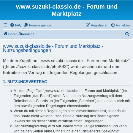
www.suzuki-classic.de - Forum und
Marktplatz
FAQ
Forumsspende
Registrieren
Anmelden
S
Foren-Übersicht
u
www.suzuki-classic.de - Forum und Marktplatz -
c
Nutzungsbedingungen
h
Mit dem Zugriff auf „www.suzuki-classic.de - Forum und Marktplatz“
e
(„https://suzuki-classic.de/phpBB3“) wird zwischen dir und dem
Betreiber ein Vertrag mit folgenden Regelungen geschlossen:
1. NUTZUNGSVERTRAG
Mit dem Zugriff auf „www.suzuki-classic.de - Forum und Marktplatz“ (im
Folgenden „das Board“) schließt du einen Nutzungsvertrag mit dem
Betreiber des Boards ab (im Folgenden „Betreiber“) und erklärst dich mit
den nachfolgenden Regelungen einverstanden.
Wenn du mit diesen Regelungen nicht einverstanden bist, so darfst du
das Board nicht weiter nutzen. Für die Nutzung des Boards gelten
jeweils die an dieser Stelle veröffentlichten Regelungen.
Der Nutzungsvertrag wird auf unbestimmte Zeit geschlossen und kann
von beiden Seiten ohne Einhaltung einer Frist jederzeit gekündigt