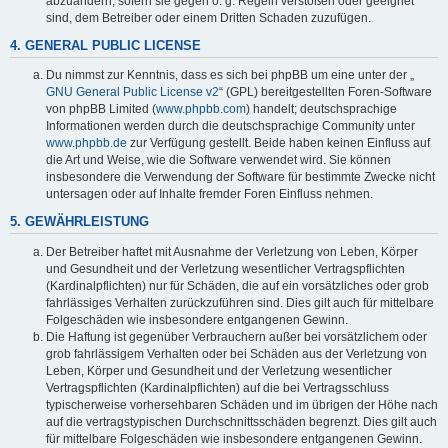
abzuändern, sofern sie gegen o. g. Regeln verstoßen oder geeignet
sind, dem Betreiber oder einem Dritten Schaden zuzufügen.
4. GENERAL PUBLIC LICENSE
Du nimmst zur Kenntnis, dass es sich bei phpBB um eine unter der „
GNU General Public License v2
“ (GPL) bereitgestellten Foren-Software
von phpBB Limited (
www.phpbb.com
) handelt; deutschsprachige
Informationen werden durch die deutschsprachige Community unter
www.phpbb.de
zur Verfügung gestellt. Beide haben keinen Einfluss auf
die Art und Weise, wie die Software verwendet wird. Sie können
insbesondere die Verwendung der Software für bestimmte Zwecke nicht
untersagen oder auf Inhalte fremder Foren Einfluss nehmen.
5. GEWÄHRLEISTUNG
Der Betreiber haftet mit Ausnahme der Verletzung von Leben, Körper
und Gesundheit und der Verletzung wesentlicher Vertragspflichten
(Kardinalpflichten) nur für Schäden, die auf ein vorsätzliches oder grob
fahrlässiges Verhalten zurückzuführen sind. Dies gilt auch für mittelbare
Folgeschäden wie insbesondere entgangenen Gewinn.
Die Haftung ist gegenüber Verbrauchern außer bei vorsätzlichem oder
grob fahrlässigem Verhalten oder bei Schäden aus der Verletzung von
Leben, Körper und Gesundheit und der Verletzung wesentlicher
Vertragspflichten (Kardinalpflichten) auf die bei Vertragsschluss
typischerweise vorhersehbaren Schäden und im übrigen der Höhe nach
auf die vertragstypischen Durchschnittsschäden begrenzt. Dies gilt auch
für mittelbare Folgeschäden wie insbesondere entgangenen Gewinn.