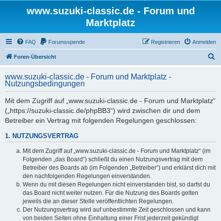
www.suzuki-classic.de - Forum und
Marktplatz
FAQ
Forumsspende
Registrieren
Anmelden
S
Foren-Übersicht
u
www.suzuki-classic.de - Forum und Marktplatz -
c
Nutzungsbedingungen
h
Mit dem Zugriff auf „www.suzuki-classic.de - Forum und Marktplatz“
e
(„https://suzuki-classic.de/phpBB3“) wird zwischen dir und dem
Betreiber ein Vertrag mit folgenden Regelungen geschlossen:
1. NUTZUNGSVERTRAG
Mit dem Zugriff auf „www.suzuki-classic.de - Forum und Marktplatz“ (im
Folgenden „das Board“) schließt du einen Nutzungsvertrag mit dem
Betreiber des Boards ab (im Folgenden „Betreiber“) und erklärst dich mit
den nachfolgenden Regelungen einverstanden.
Wenn du mit diesen Regelungen nicht einverstanden bist, so darfst du
das Board nicht weiter nutzen. Für die Nutzung des Boards gelten
jeweils die an dieser Stelle veröffentlichten Regelungen.
Der Nutzungsvertrag wird auf unbestimmte Zeit geschlossen und kann
von beiden Seiten ohne Einhaltung einer Frist jederzeit gekündigt