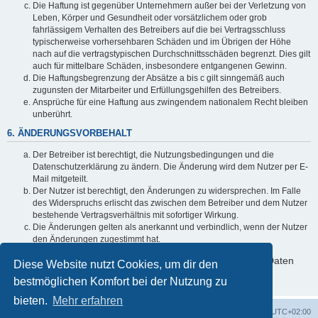
Die Haftung ist gegenüber Unternehmern außer bei der Verletzung von
Leben, Körper und Gesundheit oder vorsätzlichem oder grob
fahrlässigem Verhalten des Betreibers auf die bei Vertragsschluss
typischerweise vorhersehbaren Schäden und im Übrigen der Höhe
nach auf die vertragstypischen Durchschnittsschäden begrenzt. Dies gilt
auch für mittelbare Schäden, insbesondere entgangenen Gewinn.
Die Haftungsbegrenzung der Absätze a bis c gilt sinngemäß auch
zugunsten der Mitarbeiter und Erfüllungsgehilfen des Betreibers.
Ansprüche für eine Haftung aus zwingendem nationalem Recht bleiben
unberührt.
6. ÄNDERUNGSVORBEHALT
Der Betreiber ist berechtigt, die Nutzungsbedingungen und die
Datenschutzerklärung zu ändern. Die Änderung wird dem Nutzer per E-
Mail mitgeteilt.
Der Nutzer ist berechtigt, den Änderungen zu widersprechen. Im Falle
des Widerspruchs erlischt das zwischen dem Betreiber und dem Nutzer
bestehende Vertragsverhältnis mit sofortiger Wirkung.
Die Änderungen gelten als anerkannt und verbindlich, wenn der Nutzer
den Änderungen zugestimmt hat.
Informationen über den Umgang mit deinen persönlichen Daten
Diese Website nutzt Cookies, um dir den
sind in der Datenschutzerklärung enthalten.
bestmöglichen Komfort bei der Nutzung zu
bieten.
Mehr erfahren
Foren-Übersicht
Alle Cookies löschen
Alle Zeiten sind
UTC+02:00