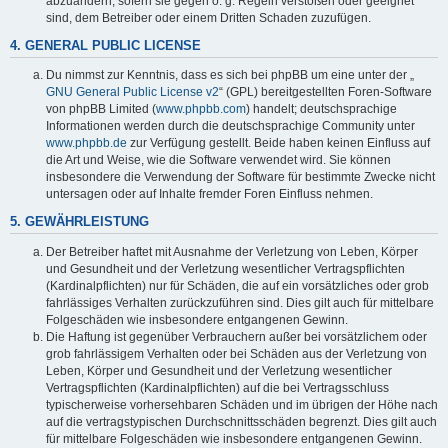
abzuändern, sofern sie gegen o. g. Regeln verstoßen oder geeignet
sind, dem Betreiber oder einem Dritten Schaden zuzufügen.
4. GENERAL PUBLIC LICENSE
Du nimmst zur Kenntnis, dass es sich bei phpBB um eine unter der „
GNU General Public License v2
“ (GPL) bereitgestellten Foren-Software
von phpBB Limited (
www.phpbb.com
) handelt; deutschsprachige
Informationen werden durch die deutschsprachige Community unter
www.phpbb.de
zur Verfügung gestellt. Beide haben keinen Einfluss auf
die Art und Weise, wie die Software verwendet wird. Sie können
insbesondere die Verwendung der Software für bestimmte Zwecke nicht
untersagen oder auf Inhalte fremder Foren Einfluss nehmen.
5. GEWÄHRLEISTUNG
Der Betreiber haftet mit Ausnahme der Verletzung von Leben, Körper
und Gesundheit und der Verletzung wesentlicher Vertragspflichten
(Kardinalpflichten) nur für Schäden, die auf ein vorsätzliches oder grob
fahrlässiges Verhalten zurückzuführen sind. Dies gilt auch für mittelbare
Folgeschäden wie insbesondere entgangenen Gewinn.
Die Haftung ist gegenüber Verbrauchern außer bei vorsätzlichem oder
grob fahrlässigem Verhalten oder bei Schäden aus der Verletzung von
Leben, Körper und Gesundheit und der Verletzung wesentlicher
Vertragspflichten (Kardinalpflichten) auf die bei Vertragsschluss
typischerweise vorhersehbaren Schäden und im übrigen der Höhe nach
auf die vertragstypischen Durchschnittsschäden begrenzt. Dies gilt auch
für mittelbare Folgeschäden wie insbesondere entgangenen Gewinn.