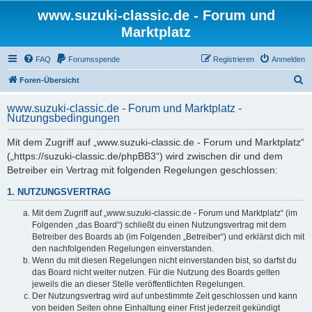
www.suzuki-classic.de - Forum und
Marktplatz
FAQ
Forumsspende
Registrieren
Anmelden
S
Foren-Übersicht
u
www.suzuki-classic.de - Forum und Marktplatz -
c
Nutzungsbedingungen
h
Mit dem Zugriff auf „www.suzuki-classic.de - Forum und Marktplatz“
e
(„https://suzuki-classic.de/phpBB3“) wird zwischen dir und dem
Betreiber ein Vertrag mit folgenden Regelungen geschlossen:
1. NUTZUNGSVERTRAG
Mit dem Zugriff auf „www.suzuki-classic.de - Forum und Marktplatz“ (im
Folgenden „das Board“) schließt du einen Nutzungsvertrag mit dem
Betreiber des Boards ab (im Folgenden „Betreiber“) und erklärst dich mit
den nachfolgenden Regelungen einverstanden.
Wenn du mit diesen Regelungen nicht einverstanden bist, so darfst du
das Board nicht weiter nutzen. Für die Nutzung des Boards gelten
jeweils die an dieser Stelle veröffentlichten Regelungen.
Der Nutzungsvertrag wird auf unbestimmte Zeit geschlossen und kann
von beiden Seiten ohne Einhaltung einer Frist jederzeit gekündigt