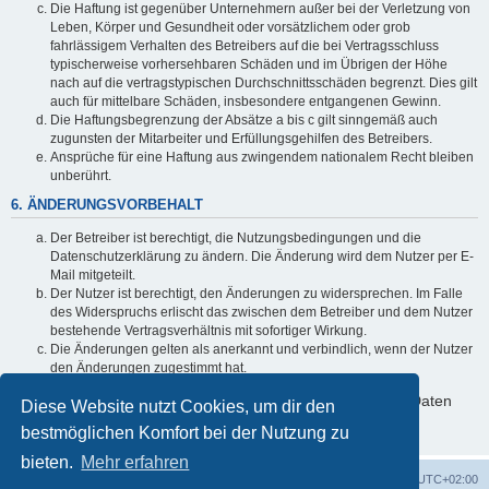
Die Haftung ist gegenüber Unternehmern außer bei der Verletzung von
Leben, Körper und Gesundheit oder vorsätzlichem oder grob
fahrlässigem Verhalten des Betreibers auf die bei Vertragsschluss
typischerweise vorhersehbaren Schäden und im Übrigen der Höhe
nach auf die vertragstypischen Durchschnittsschäden begrenzt. Dies gilt
auch für mittelbare Schäden, insbesondere entgangenen Gewinn.
Die Haftungsbegrenzung der Absätze a bis c gilt sinngemäß auch
zugunsten der Mitarbeiter und Erfüllungsgehilfen des Betreibers.
Ansprüche für eine Haftung aus zwingendem nationalem Recht bleiben
unberührt.
6. ÄNDERUNGSVORBEHALT
Der Betreiber ist berechtigt, die Nutzungsbedingungen und die
Datenschutzerklärung zu ändern. Die Änderung wird dem Nutzer per E-
Mail mitgeteilt.
Der Nutzer ist berechtigt, den Änderungen zu widersprechen. Im Falle
des Widerspruchs erlischt das zwischen dem Betreiber und dem Nutzer
bestehende Vertragsverhältnis mit sofortiger Wirkung.
Die Änderungen gelten als anerkannt und verbindlich, wenn der Nutzer
den Änderungen zugestimmt hat.
Informationen über den Umgang mit deinen persönlichen Daten
Diese Website nutzt Cookies, um dir den
sind in der Datenschutzerklärung enthalten.
bestmöglichen Komfort bei der Nutzung zu
bieten.
Mehr erfahren
Foren-Übersicht
Alle Cookies löschen
Alle Zeiten sind
UTC+02:00