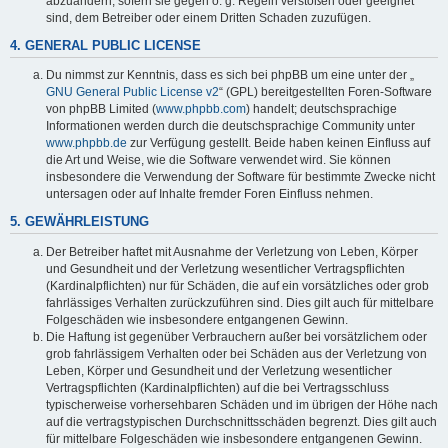
abzuändern, sofern sie gegen o. g. Regeln verstoßen oder geeignet
sind, dem Betreiber oder einem Dritten Schaden zuzufügen.
4. GENERAL PUBLIC LICENSE
Du nimmst zur Kenntnis, dass es sich bei phpBB um eine unter der „
GNU General Public License v2
“ (GPL) bereitgestellten Foren-Software
von phpBB Limited (
www.phpbb.com
) handelt; deutschsprachige
Informationen werden durch die deutschsprachige Community unter
www.phpbb.de
zur Verfügung gestellt. Beide haben keinen Einfluss auf
die Art und Weise, wie die Software verwendet wird. Sie können
insbesondere die Verwendung der Software für bestimmte Zwecke nicht
untersagen oder auf Inhalte fremder Foren Einfluss nehmen.
5. GEWÄHRLEISTUNG
Der Betreiber haftet mit Ausnahme der Verletzung von Leben, Körper
und Gesundheit und der Verletzung wesentlicher Vertragspflichten
(Kardinalpflichten) nur für Schäden, die auf ein vorsätzliches oder grob
fahrlässiges Verhalten zurückzuführen sind. Dies gilt auch für mittelbare
Folgeschäden wie insbesondere entgangenen Gewinn.
Die Haftung ist gegenüber Verbrauchern außer bei vorsätzlichem oder
grob fahrlässigem Verhalten oder bei Schäden aus der Verletzung von
Leben, Körper und Gesundheit und der Verletzung wesentlicher
Vertragspflichten (Kardinalpflichten) auf die bei Vertragsschluss
typischerweise vorhersehbaren Schäden und im übrigen der Höhe nach
auf die vertragstypischen Durchschnittsschäden begrenzt. Dies gilt auch
für mittelbare Folgeschäden wie insbesondere entgangenen Gewinn.