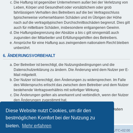
Die Haftung ist gegenüber Unternehmern außer bei der Verletzung von
Leben, Körper und Gesundheit oder vorsätzlichem oder grob
fahrlässigem Verhalten des Betreibers auf die bei Vertragsschluss
typischerweise vorhersehbaren Schäden und im Übrigen der Höhe
nach auf die vertragstypischen Durchschnittsschäden begrenzt. Dies gilt
auch für mittelbare Schäden, insbesondere entgangenen Gewinn.
Die Haftungsbegrenzung der Absätze a bis c gilt sinngemäß auch
zugunsten der Mitarbeiter und Erfüllungsgehilfen des Betreibers.
Ansprüche für eine Haftung aus zwingendem nationalem Recht bleiben
unberührt.
6. ÄNDERUNGSVORBEHALT
Der Betreiber ist berechtigt, die Nutzungsbedingungen und die
Datenschutzerklärung zu ändern. Die Änderung wird dem Nutzer per E-
Mail mitgeteilt.
Der Nutzer ist berechtigt, den Änderungen zu widersprechen. Im Falle
des Widerspruchs erlischt das zwischen dem Betreiber und dem Nutzer
bestehende Vertragsverhältnis mit sofortiger Wirkung.
Die Änderungen gelten als anerkannt und verbindlich, wenn der Nutzer
den Änderungen zugestimmt hat.
Informationen über den Umgang mit deinen persönlichen Daten
Diese Website nutzt Cookies, um dir den
sind in der Datenschutzerklärung enthalten.
bestmöglichen Komfort bei der Nutzung zu
bieten.
Mehr erfahren
Foren-Übersicht
Alle Cookies löschen
Alle Zeiten sind
UTC+02:00