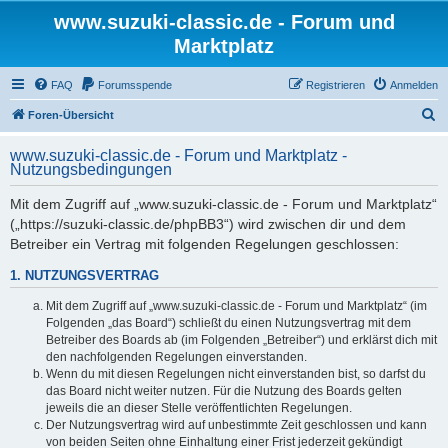
www.suzuki-classic.de - Forum und
Marktplatz
FAQ
Forumsspende
Registrieren
Anmelden
S
Foren-Übersicht
u
www.suzuki-classic.de - Forum und Marktplatz -
c
Nutzungsbedingungen
h
Mit dem Zugriff auf „www.suzuki-classic.de - Forum und Marktplatz“
e
(„https://suzuki-classic.de/phpBB3“) wird zwischen dir und dem
Betreiber ein Vertrag mit folgenden Regelungen geschlossen:
1. NUTZUNGSVERTRAG
Mit dem Zugriff auf „www.suzuki-classic.de - Forum und Marktplatz“ (im
Folgenden „das Board“) schließt du einen Nutzungsvertrag mit dem
Betreiber des Boards ab (im Folgenden „Betreiber“) und erklärst dich mit
den nachfolgenden Regelungen einverstanden.
Wenn du mit diesen Regelungen nicht einverstanden bist, so darfst du
das Board nicht weiter nutzen. Für die Nutzung des Boards gelten
jeweils die an dieser Stelle veröffentlichten Regelungen.
Der Nutzungsvertrag wird auf unbestimmte Zeit geschlossen und kann
von beiden Seiten ohne Einhaltung einer Frist jederzeit gekündigt