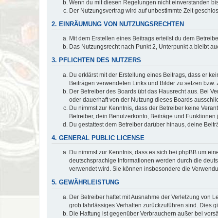
Wenn du mit diesen Regelungen nicht einverstanden bist,
Der Nutzungsvertrag wird auf unbestimmte Zeit geschlos
2. EINRÄUMUNG VON NUTZUNGSRECHTEN
Mit dem Erstellen eines Beitrags erteilst du dem Betrei
Das Nutzungsrecht nach Punkt 2, Unterpunkt a bleibt 
3. PFLICHTEN DES NUTZERS
Du erklärst mit der Erstellung eines Beitrags, dass er ke
Beiträgen verwendeten Links und Bilder zu setzen bzw.
Der Betreiber des Boards übt das Hausrecht aus. Bei V
oder dauerhaft von der Nutzung dieses Boards ausschlie
Du nimmst zur Kenntnis, dass der Betreiber keine Verantw
Betreiber, dein Benutzerkonto, Beiträge und Funktionen 
Du gestattest dem Betreiber darüber hinaus, deine Beit
4. GENERAL PUBLIC LICENSE
Du nimmst zur Kenntnis, dass es sich bei phpBB um eine
deutschsprachige Informationen werden durch die deu
verwendet wird. Sie können insbesondere die Verwendun
5. GEWÄHRLEISTUNG
Der Betreiber haftet mit Ausnahme der Verletzung von Le
grob fahrlässiges Verhalten zurückzuführen sind. Dies 
Die Haftung ist gegenüber Verbrauchern außer bei vors