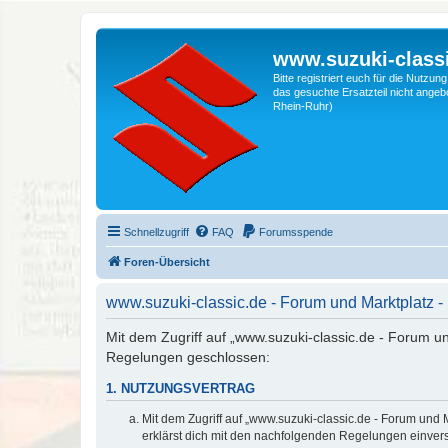
www.suzuki-classi
Bitte registriert euch für die Nutzu
das gesuchte Ersatzteil nicht angebo
Rhein-Ruhr)
Schnellzugriff
FAQ
Forumsspende
Foren-Übersicht
www.suzuki-classic.de - Forum und Marktplatz
Mit dem Zugriff auf „www.suzuki-classic.de - Forum un
Regelungen geschlossen:
1. NUTZUNGSVERTRAG
Mit dem Zugriff auf „www.suzuki-classic.de - Forum und 
erklärst dich mit den nachfolgenden Regelungen einver