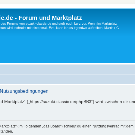
c.de - Forum und Marktplatz
ng des Forums von suzuki-classic.de und stellt euch kurz vor. Wenn im Marktplatz
ten wird, schreibt mir eine email. Evtl. kann ich es irgendwo auftreiben. Martin (IG
 - Nutzungsbedingungen
d Marktplatz“ („https://suzuki-classic.de/phpBB3“) wird zwischen dir u
Marktplatz“ (im Folgenden „das Board“) schließt du einen Nutzungsvertrag mit dem
standen.