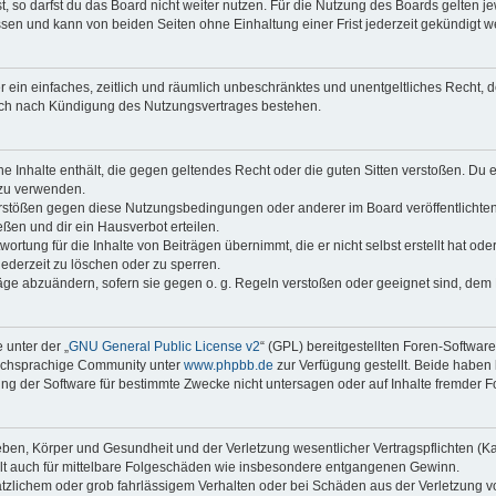
 so darfst du das Board nicht weiter nutzen. Für die Nutzung des Boards gelten jew
sen und kann von beiden Seiten ohne Einhaltung einer Frist jederzeit gekündigt w
ber ein einfaches, zeitlich und räumlich unbeschränktes und unentgeltliches Recht
auch nach Kündigung des Nutzungsvertrages bestehen.
ine Inhalte enthält, die gegen geltendes Recht oder die guten Sitten verstoßen. Du 
 zu verwenden.
erstößen gegen diese Nutzungsbedingungen oder anderer im Board veröffentlichte
ßen und dir ein Hausverbot erteilen.
ortung für die Inhalte von Beiträgen übernimmt, die er nicht selbst erstellt hat od
jederzeit zu löschen oder zu sperren.
räge abzuändern, sofern sie gegen o. g. Regeln verstoßen oder geeignet sind, dem
 unter der „
GNU General Public License v2
“ (GPL) bereitgestellten Foren-Softwar
tschsprachige Community unter
www.phpbb.de
zur Verfügung gestellt. Beide haben 
g der Software für bestimmte Zwecke nicht untersagen oder auf Inhalte fremder F
ben, Körper und Gesundheit und der Verletzung wesentlicher Vertragspflichten (Kard
gilt auch für mittelbare Folgeschäden wie insbesondere entgangenen Gewinn.
ätzlichem oder grob fahrlässigem Verhalten oder bei Schäden aus der Verletzung 