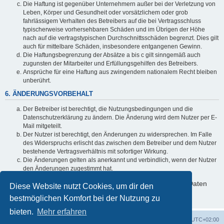
Die Haftung ist gegenüber Unternehmern außer bei der Verletzung von
Leben, Körper und Gesundheit oder vorsätzlichem oder grob
fahrlässigem Verhalten des Betreibers auf die bei Vertragsschluss
typischerweise vorhersehbaren Schäden und im Übrigen der Höhe
nach auf die vertragstypischen Durchschnittsschäden begrenzt. Dies gilt
auch für mittelbare Schäden, insbesondere entgangenen Gewinn.
Die Haftungsbegrenzung der Absätze a bis c gilt sinngemäß auch
zugunsten der Mitarbeiter und Erfüllungsgehilfen des Betreibers.
Ansprüche für eine Haftung aus zwingendem nationalem Recht bleiben
unberührt.
6. ÄNDERUNGSVORBEHALT
Der Betreiber ist berechtigt, die Nutzungsbedingungen und die
Datenschutzerklärung zu ändern. Die Änderung wird dem Nutzer per E-
Mail mitgeteilt.
Der Nutzer ist berechtigt, den Änderungen zu widersprechen. Im Falle
des Widerspruchs erlischt das zwischen dem Betreiber und dem Nutzer
bestehende Vertragsverhältnis mit sofortiger Wirkung.
Die Änderungen gelten als anerkannt und verbindlich, wenn der Nutzer
den Änderungen zugestimmt hat.
Informationen über den Umgang mit deinen persönlichen Daten
Diese Website nutzt Cookies, um dir den
sind in der Datenschutzerklärung enthalten.
bestmöglichen Komfort bei der Nutzung zu
bieten.
Mehr erfahren
Foren-Übersicht
Alle Cookies löschen
Alle Zeiten sind
UTC+02:00