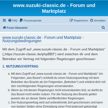
www.suzuki-classic.de - Forum und
Marktplatz
FAQ
Forumsspende
Registrieren
Anmelden
S
Foren-Übersicht
u
www.suzuki-classic.de - Forum und Marktplatz -
c
Nutzungsbedingungen
h
Mit dem Zugriff auf „www.suzuki-classic.de - Forum und Marktplatz“
e
(„https://suzuki-classic.de/phpBB3“) wird zwischen dir und dem
Betreiber ein Vertrag mit folgenden Regelungen geschlossen:
1. NUTZUNGSVERTRAG
Mit dem Zugriff auf „www.suzuki-classic.de - Forum und Marktplatz“ (im
Folgenden „das Board“) schließt du einen Nutzungsvertrag mit dem
Betreiber des Boards ab (im Folgenden „Betreiber“) und erklärst dich mit
den nachfolgenden Regelungen einverstanden.
Wenn du mit diesen Regelungen nicht einverstanden bist, so darfst du
das Board nicht weiter nutzen. Für die Nutzung des Boards gelten
jeweils die an dieser Stelle veröffentlichten Regelungen.
Der Nutzungsvertrag wird auf unbestimmte Zeit geschlossen und kann
von beiden Seiten ohne Einhaltung einer Frist jederzeit gekündigt