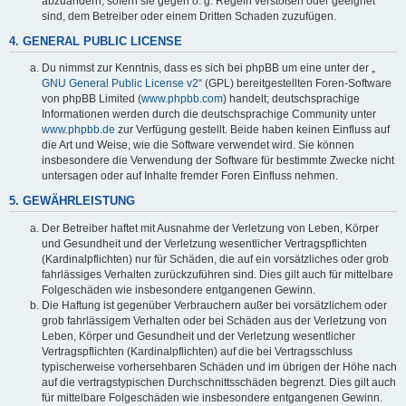
abzuändern, sofern sie gegen o. g. Regeln verstoßen oder geeignet
sind, dem Betreiber oder einem Dritten Schaden zuzufügen.
4. GENERAL PUBLIC LICENSE
Du nimmst zur Kenntnis, dass es sich bei phpBB um eine unter der „
GNU General Public License v2
“ (GPL) bereitgestellten Foren-Software
von phpBB Limited (
www.phpbb.com
) handelt; deutschsprachige
Informationen werden durch die deutschsprachige Community unter
www.phpbb.de
zur Verfügung gestellt. Beide haben keinen Einfluss auf
die Art und Weise, wie die Software verwendet wird. Sie können
insbesondere die Verwendung der Software für bestimmte Zwecke nicht
untersagen oder auf Inhalte fremder Foren Einfluss nehmen.
5. GEWÄHRLEISTUNG
Der Betreiber haftet mit Ausnahme der Verletzung von Leben, Körper
und Gesundheit und der Verletzung wesentlicher Vertragspflichten
(Kardinalpflichten) nur für Schäden, die auf ein vorsätzliches oder grob
fahrlässiges Verhalten zurückzuführen sind. Dies gilt auch für mittelbare
Folgeschäden wie insbesondere entgangenen Gewinn.
Die Haftung ist gegenüber Verbrauchern außer bei vorsätzlichem oder
grob fahrlässigem Verhalten oder bei Schäden aus der Verletzung von
Leben, Körper und Gesundheit und der Verletzung wesentlicher
Vertragspflichten (Kardinalpflichten) auf die bei Vertragsschluss
typischerweise vorhersehbaren Schäden und im übrigen der Höhe nach
auf die vertragstypischen Durchschnittsschäden begrenzt. Dies gilt auch
für mittelbare Folgeschäden wie insbesondere entgangenen Gewinn.