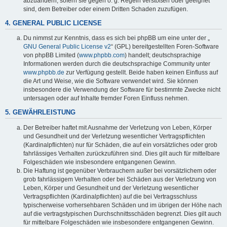
abzuändern, sofern sie gegen o. g. Regeln verstoßen oder geeignet
sind, dem Betreiber oder einem Dritten Schaden zuzufügen.
4. GENERAL PUBLIC LICENSE
Du nimmst zur Kenntnis, dass es sich bei phpBB um eine unter der „
GNU General Public License v2
“ (GPL) bereitgestellten Foren-Software
von phpBB Limited (
www.phpbb.com
) handelt; deutschsprachige
Informationen werden durch die deutschsprachige Community unter
www.phpbb.de
zur Verfügung gestellt. Beide haben keinen Einfluss auf
die Art und Weise, wie die Software verwendet wird. Sie können
insbesondere die Verwendung der Software für bestimmte Zwecke nicht
untersagen oder auf Inhalte fremder Foren Einfluss nehmen.
5. GEWÄHRLEISTUNG
Der Betreiber haftet mit Ausnahme der Verletzung von Leben, Körper
und Gesundheit und der Verletzung wesentlicher Vertragspflichten
(Kardinalpflichten) nur für Schäden, die auf ein vorsätzliches oder grob
fahrlässiges Verhalten zurückzuführen sind. Dies gilt auch für mittelbare
Folgeschäden wie insbesondere entgangenen Gewinn.
Die Haftung ist gegenüber Verbrauchern außer bei vorsätzlichem oder
grob fahrlässigem Verhalten oder bei Schäden aus der Verletzung von
Leben, Körper und Gesundheit und der Verletzung wesentlicher
Vertragspflichten (Kardinalpflichten) auf die bei Vertragsschluss
typischerweise vorhersehbaren Schäden und im übrigen der Höhe nach
auf die vertragstypischen Durchschnittsschäden begrenzt. Dies gilt auch
für mittelbare Folgeschäden wie insbesondere entgangenen Gewinn.