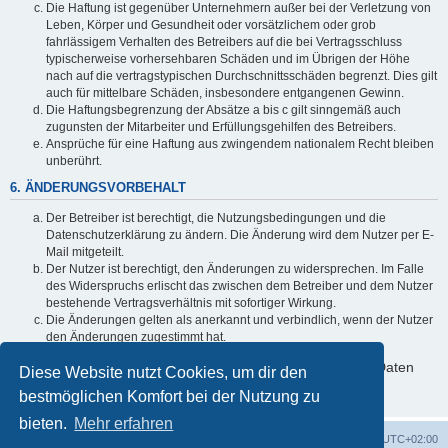
Die Haftung ist gegenüber Unternehmern außer bei der Verletzung von
Leben, Körper und Gesundheit oder vorsätzlichem oder grob
fahrlässigem Verhalten des Betreibers auf die bei Vertragsschluss
typischerweise vorhersehbaren Schäden und im Übrigen der Höhe
nach auf die vertragstypischen Durchschnittsschäden begrenzt. Dies gilt
auch für mittelbare Schäden, insbesondere entgangenen Gewinn.
Die Haftungsbegrenzung der Absätze a bis c gilt sinngemäß auch
zugunsten der Mitarbeiter und Erfüllungsgehilfen des Betreibers.
Ansprüche für eine Haftung aus zwingendem nationalem Recht bleiben
unberührt.
6. ÄNDERUNGSVORBEHALT
Der Betreiber ist berechtigt, die Nutzungsbedingungen und die
Datenschutzerklärung zu ändern. Die Änderung wird dem Nutzer per E-
Mail mitgeteilt.
Der Nutzer ist berechtigt, den Änderungen zu widersprechen. Im Falle
des Widerspruchs erlischt das zwischen dem Betreiber und dem Nutzer
bestehende Vertragsverhältnis mit sofortiger Wirkung.
Die Änderungen gelten als anerkannt und verbindlich, wenn der Nutzer
den Änderungen zugestimmt hat.
Informationen über den Umgang mit deinen persönlichen Daten
Diese Website nutzt Cookies, um dir den
sind in der Datenschutzerklärung enthalten.
bestmöglichen Komfort bei der Nutzung zu
bieten.
Mehr erfahren
Foren-Übersicht
Alle Cookies löschen
Alle Zeiten sind
UTC+02:00