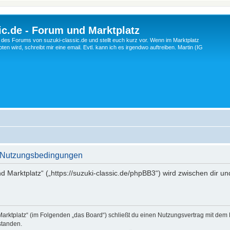
c.de - Forum und Marktplatz
ng des Forums von suzuki-classic.de und stellt euch kurz vor. Wenn im Marktplatz
ten wird, schreibt mir eine email. Evtl. kann ich es irgendwo auftreiben. Martin (IG
 - Nutzungsbedingungen
d Marktplatz“ („https://suzuki-classic.de/phpBB3“) wird zwischen dir u
Marktplatz“ (im Folgenden „das Board“) schließt du einen Nutzungsvertrag mit dem
standen.