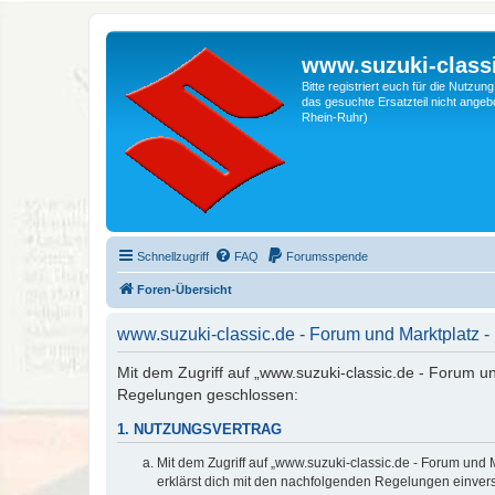
www.suzuki-classi
Bitte registriert euch für die Nutzu
das gesuchte Ersatzteil nicht angebo
Rhein-Ruhr)
Schnellzugriff
FAQ
Forumsspende
Foren-Übersicht
www.suzuki-classic.de - Forum und Marktplatz
Mit dem Zugriff auf „www.suzuki-classic.de - Forum un
Regelungen geschlossen:
1. NUTZUNGSVERTRAG
Mit dem Zugriff auf „www.suzuki-classic.de - Forum und 
erklärst dich mit den nachfolgenden Regelungen einver