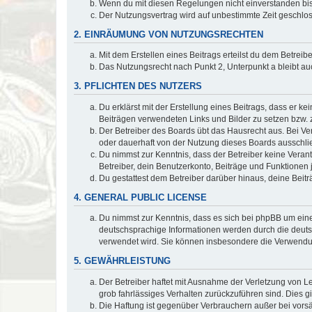
Wenn du mit diesen Regelungen nicht einverstanden bist,
Der Nutzungsvertrag wird auf unbestimmte Zeit geschlos
2. EINRÄUMUNG VON NUTZUNGSRECHTEN
Mit dem Erstellen eines Beitrags erteilst du dem Betrei
Das Nutzungsrecht nach Punkt 2, Unterpunkt a bleibt 
3. PFLICHTEN DES NUTZERS
Du erklärst mit der Erstellung eines Beitrags, dass er ke
Beiträgen verwendeten Links und Bilder zu setzen bzw.
Der Betreiber des Boards übt das Hausrecht aus. Bei V
oder dauerhaft von der Nutzung dieses Boards ausschlie
Du nimmst zur Kenntnis, dass der Betreiber keine Verantw
Betreiber, dein Benutzerkonto, Beiträge und Funktionen 
Du gestattest dem Betreiber darüber hinaus, deine Beit
4. GENERAL PUBLIC LICENSE
Du nimmst zur Kenntnis, dass es sich bei phpBB um eine
deutschsprachige Informationen werden durch die deu
verwendet wird. Sie können insbesondere die Verwendun
5. GEWÄHRLEISTUNG
Der Betreiber haftet mit Ausnahme der Verletzung von Le
grob fahrlässiges Verhalten zurückzuführen sind. Dies 
Die Haftung ist gegenüber Verbrauchern außer bei vors