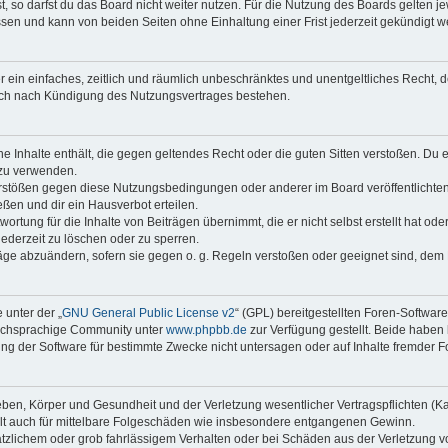
 so darfst du das Board nicht weiter nutzen. Für die Nutzung des Boards gelten jew
sen und kann von beiden Seiten ohne Einhaltung einer Frist jederzeit gekündigt w
ber ein einfaches, zeitlich und räumlich unbeschränktes und unentgeltliches Recht
auch nach Kündigung des Nutzungsvertrages bestehen.
ine Inhalte enthält, die gegen geltendes Recht oder die guten Sitten verstoßen. Du 
 zu verwenden.
erstößen gegen diese Nutzungsbedingungen oder anderer im Board veröffentlichte
ßen und dir ein Hausverbot erteilen.
ortung für die Inhalte von Beiträgen übernimmt, die er nicht selbst erstellt hat od
jederzeit zu löschen oder zu sperren.
räge abzuändern, sofern sie gegen o. g. Regeln verstoßen oder geeignet sind, dem
 unter der „
GNU General Public License v2
“ (GPL) bereitgestellten Foren-Softwar
tschsprachige Community unter
www.phpbb.de
zur Verfügung gestellt. Beide haben 
g der Software für bestimmte Zwecke nicht untersagen oder auf Inhalte fremder F
ben, Körper und Gesundheit und der Verletzung wesentlicher Vertragspflichten (Kard
gilt auch für mittelbare Folgeschäden wie insbesondere entgangenen Gewinn.
ätzlichem oder grob fahrlässigem Verhalten oder bei Schäden aus der Verletzung 