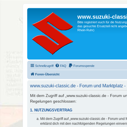
www.suzuki-classi
Bitte registriert euch für die Nutzu
das gesuchte Ersatzteil nicht angebo
Rhein-Ruhr)
Schnellzugriff
FAQ
Forumsspende
Foren-Übersicht
www.suzuki-classic.de - Forum und Marktplatz
Mit dem Zugriff auf „www.suzuki-classic.de - Forum un
Regelungen geschlossen:
1. NUTZUNGSVERTRAG
Mit dem Zugriff auf „www.suzuki-classic.de - Forum und 
erklärst dich mit den nachfolgenden Regelungen einver