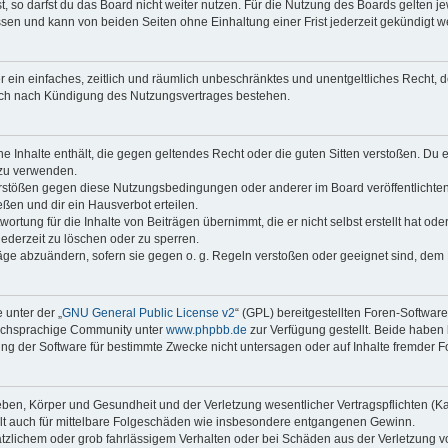
 so darfst du das Board nicht weiter nutzen. Für die Nutzung des Boards gelten jew
sen und kann von beiden Seiten ohne Einhaltung einer Frist jederzeit gekündigt w
ber ein einfaches, zeitlich und räumlich unbeschränktes und unentgeltliches Recht
auch nach Kündigung des Nutzungsvertrages bestehen.
ine Inhalte enthält, die gegen geltendes Recht oder die guten Sitten verstoßen. Du 
 zu verwenden.
erstößen gegen diese Nutzungsbedingungen oder anderer im Board veröffentlichte
ßen und dir ein Hausverbot erteilen.
ortung für die Inhalte von Beiträgen übernimmt, die er nicht selbst erstellt hat od
jederzeit zu löschen oder zu sperren.
räge abzuändern, sofern sie gegen o. g. Regeln verstoßen oder geeignet sind, dem
 unter der „
GNU General Public License v2
“ (GPL) bereitgestellten Foren-Softwar
tschsprachige Community unter
www.phpbb.de
zur Verfügung gestellt. Beide haben 
g der Software für bestimmte Zwecke nicht untersagen oder auf Inhalte fremder F
ben, Körper und Gesundheit und der Verletzung wesentlicher Vertragspflichten (Kard
gilt auch für mittelbare Folgeschäden wie insbesondere entgangenen Gewinn.
ätzlichem oder grob fahrlässigem Verhalten oder bei Schäden aus der Verletzung 