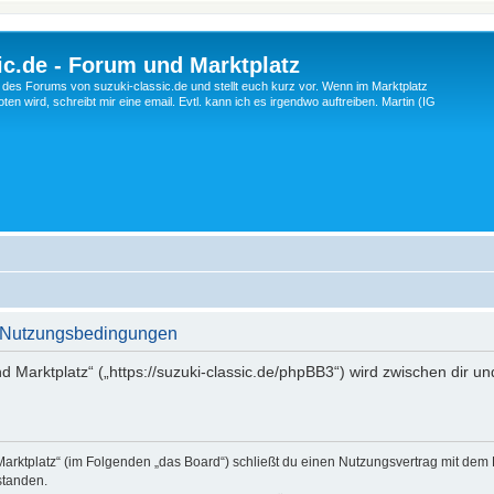
c.de - Forum und Marktplatz
ng des Forums von suzuki-classic.de und stellt euch kurz vor. Wenn im Marktplatz
ten wird, schreibt mir eine email. Evtl. kann ich es irgendwo auftreiben. Martin (IG
 - Nutzungsbedingungen
d Marktplatz“ („https://suzuki-classic.de/phpBB3“) wird zwischen dir u
Marktplatz“ (im Folgenden „das Board“) schließt du einen Nutzungsvertrag mit dem
standen.