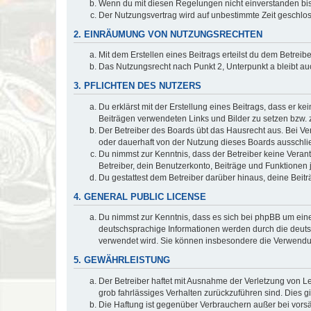
Wenn du mit diesen Regelungen nicht einverstanden bist,
Der Nutzungsvertrag wird auf unbestimmte Zeit geschlos
2. EINRÄUMUNG VON NUTZUNGSRECHTEN
Mit dem Erstellen eines Beitrags erteilst du dem Betrei
Das Nutzungsrecht nach Punkt 2, Unterpunkt a bleibt 
3. PFLICHTEN DES NUTZERS
Du erklärst mit der Erstellung eines Beitrags, dass er ke
Beiträgen verwendeten Links und Bilder zu setzen bzw.
Der Betreiber des Boards übt das Hausrecht aus. Bei V
oder dauerhaft von der Nutzung dieses Boards ausschlie
Du nimmst zur Kenntnis, dass der Betreiber keine Verantw
Betreiber, dein Benutzerkonto, Beiträge und Funktionen 
Du gestattest dem Betreiber darüber hinaus, deine Beit
4. GENERAL PUBLIC LICENSE
Du nimmst zur Kenntnis, dass es sich bei phpBB um eine
deutschsprachige Informationen werden durch die deu
verwendet wird. Sie können insbesondere die Verwendun
5. GEWÄHRLEISTUNG
Der Betreiber haftet mit Ausnahme der Verletzung von Le
grob fahrlässiges Verhalten zurückzuführen sind. Dies 
Die Haftung ist gegenüber Verbrauchern außer bei vors