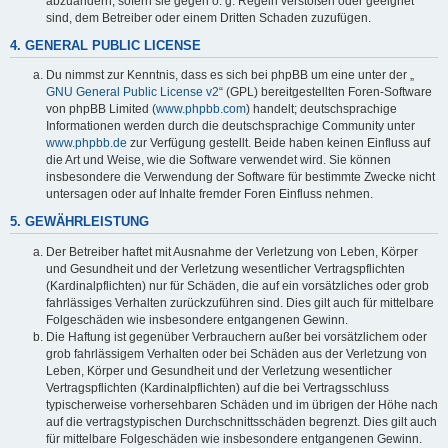
abzuändern, sofern sie gegen o. g. Regeln verstoßen oder geeignet
sind, dem Betreiber oder einem Dritten Schaden zuzufügen.
4. GENERAL PUBLIC LICENSE
Du nimmst zur Kenntnis, dass es sich bei phpBB um eine unter der „
GNU General Public License v2
“ (GPL) bereitgestellten Foren-Software
von phpBB Limited (
www.phpbb.com
) handelt; deutschsprachige
Informationen werden durch die deutschsprachige Community unter
www.phpbb.de
zur Verfügung gestellt. Beide haben keinen Einfluss auf
die Art und Weise, wie die Software verwendet wird. Sie können
insbesondere die Verwendung der Software für bestimmte Zwecke nicht
untersagen oder auf Inhalte fremder Foren Einfluss nehmen.
5. GEWÄHRLEISTUNG
Der Betreiber haftet mit Ausnahme der Verletzung von Leben, Körper
und Gesundheit und der Verletzung wesentlicher Vertragspflichten
(Kardinalpflichten) nur für Schäden, die auf ein vorsätzliches oder grob
fahrlässiges Verhalten zurückzuführen sind. Dies gilt auch für mittelbare
Folgeschäden wie insbesondere entgangenen Gewinn.
Die Haftung ist gegenüber Verbrauchern außer bei vorsätzlichem oder
grob fahrlässigem Verhalten oder bei Schäden aus der Verletzung von
Leben, Körper und Gesundheit und der Verletzung wesentlicher
Vertragspflichten (Kardinalpflichten) auf die bei Vertragsschluss
typischerweise vorhersehbaren Schäden und im übrigen der Höhe nach
auf die vertragstypischen Durchschnittsschäden begrenzt. Dies gilt auch
für mittelbare Folgeschäden wie insbesondere entgangenen Gewinn.