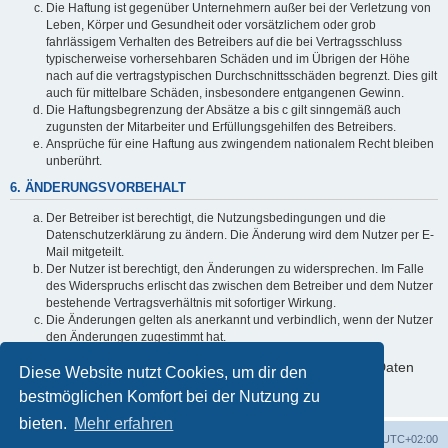
Die Haftung ist gegenüber Unternehmern außer bei der Verletzung von
Leben, Körper und Gesundheit oder vorsätzlichem oder grob
fahrlässigem Verhalten des Betreibers auf die bei Vertragsschluss
typischerweise vorhersehbaren Schäden und im Übrigen der Höhe
nach auf die vertragstypischen Durchschnittsschäden begrenzt. Dies gilt
auch für mittelbare Schäden, insbesondere entgangenen Gewinn.
Die Haftungsbegrenzung der Absätze a bis c gilt sinngemäß auch
zugunsten der Mitarbeiter und Erfüllungsgehilfen des Betreibers.
Ansprüche für eine Haftung aus zwingendem nationalem Recht bleiben
unberührt.
6. ÄNDERUNGSVORBEHALT
Der Betreiber ist berechtigt, die Nutzungsbedingungen und die
Datenschutzerklärung zu ändern. Die Änderung wird dem Nutzer per E-
Mail mitgeteilt.
Der Nutzer ist berechtigt, den Änderungen zu widersprechen. Im Falle
des Widerspruchs erlischt das zwischen dem Betreiber und dem Nutzer
bestehende Vertragsverhältnis mit sofortiger Wirkung.
Die Änderungen gelten als anerkannt und verbindlich, wenn der Nutzer
den Änderungen zugestimmt hat.
Informationen über den Umgang mit deinen persönlichen Daten
Diese Website nutzt Cookies, um dir den
sind in der Datenschutzerklärung enthalten.
bestmöglichen Komfort bei der Nutzung zu
bieten.
Mehr erfahren
Foren-Übersicht
Alle Cookies löschen
Alle Zeiten sind
UTC+02:00