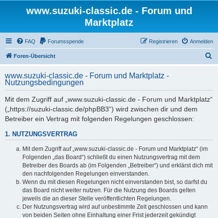
www.suzuki-classic.de - Forum und
Marktplatz
FAQ
Forumsspende
Registrieren
Anmelden
S
Foren-Übersicht
u
www.suzuki-classic.de - Forum und Marktplatz -
c
Nutzungsbedingungen
h
Mit dem Zugriff auf „www.suzuki-classic.de - Forum und Marktplatz“
e
(„https://suzuki-classic.de/phpBB3“) wird zwischen dir und dem
Betreiber ein Vertrag mit folgenden Regelungen geschlossen:
1. NUTZUNGSVERTRAG
Mit dem Zugriff auf „www.suzuki-classic.de - Forum und Marktplatz“ (im
Folgenden „das Board“) schließt du einen Nutzungsvertrag mit dem
Betreiber des Boards ab (im Folgenden „Betreiber“) und erklärst dich mit
den nachfolgenden Regelungen einverstanden.
Wenn du mit diesen Regelungen nicht einverstanden bist, so darfst du
das Board nicht weiter nutzen. Für die Nutzung des Boards gelten
jeweils die an dieser Stelle veröffentlichten Regelungen.
Der Nutzungsvertrag wird auf unbestimmte Zeit geschlossen und kann
von beiden Seiten ohne Einhaltung einer Frist jederzeit gekündigt