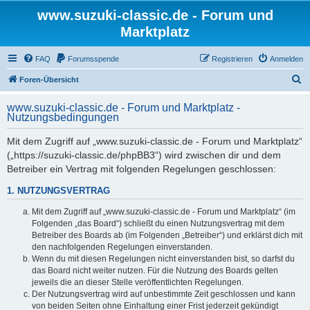
www.suzuki-classic.de - Forum und
Marktplatz
FAQ
Forumsspende
Registrieren
Anmelden
S
Foren-Übersicht
u
www.suzuki-classic.de - Forum und Marktplatz -
c
Nutzungsbedingungen
h
Mit dem Zugriff auf „www.suzuki-classic.de - Forum und Marktplatz“
e
(„https://suzuki-classic.de/phpBB3“) wird zwischen dir und dem
Betreiber ein Vertrag mit folgenden Regelungen geschlossen:
1. NUTZUNGSVERTRAG
Mit dem Zugriff auf „www.suzuki-classic.de - Forum und Marktplatz“ (im
Folgenden „das Board“) schließt du einen Nutzungsvertrag mit dem
Betreiber des Boards ab (im Folgenden „Betreiber“) und erklärst dich mit
den nachfolgenden Regelungen einverstanden.
Wenn du mit diesen Regelungen nicht einverstanden bist, so darfst du
das Board nicht weiter nutzen. Für die Nutzung des Boards gelten
jeweils die an dieser Stelle veröffentlichten Regelungen.
Der Nutzungsvertrag wird auf unbestimmte Zeit geschlossen und kann
von beiden Seiten ohne Einhaltung einer Frist jederzeit gekündigt