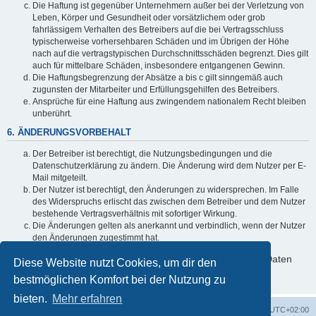
Die Haftung ist gegenüber Unternehmern außer bei der Verletzung von
Leben, Körper und Gesundheit oder vorsätzlichem oder grob
fahrlässigem Verhalten des Betreibers auf die bei Vertragsschluss
typischerweise vorhersehbaren Schäden und im Übrigen der Höhe
nach auf die vertragstypischen Durchschnittsschäden begrenzt. Dies gilt
auch für mittelbare Schäden, insbesondere entgangenen Gewinn.
Die Haftungsbegrenzung der Absätze a bis c gilt sinngemäß auch
zugunsten der Mitarbeiter und Erfüllungsgehilfen des Betreibers.
Ansprüche für eine Haftung aus zwingendem nationalem Recht bleiben
unberührt.
6. ÄNDERUNGSVORBEHALT
Der Betreiber ist berechtigt, die Nutzungsbedingungen und die
Datenschutzerklärung zu ändern. Die Änderung wird dem Nutzer per E-
Mail mitgeteilt.
Der Nutzer ist berechtigt, den Änderungen zu widersprechen. Im Falle
des Widerspruchs erlischt das zwischen dem Betreiber und dem Nutzer
bestehende Vertragsverhältnis mit sofortiger Wirkung.
Die Änderungen gelten als anerkannt und verbindlich, wenn der Nutzer
den Änderungen zugestimmt hat.
Informationen über den Umgang mit deinen persönlichen Daten
Diese Website nutzt Cookies, um dir den
sind in der Datenschutzerklärung enthalten.
bestmöglichen Komfort bei der Nutzung zu
bieten.
Mehr erfahren
Foren-Übersicht
Alle Cookies löschen
Alle Zeiten sind
UTC+02:00