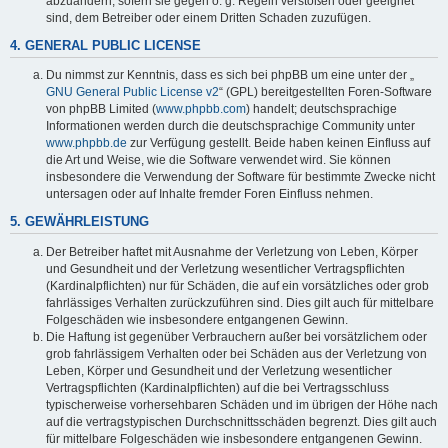
abzuändern, sofern sie gegen o. g. Regeln verstoßen oder geeignet
sind, dem Betreiber oder einem Dritten Schaden zuzufügen.
4. GENERAL PUBLIC LICENSE
Du nimmst zur Kenntnis, dass es sich bei phpBB um eine unter der „
GNU General Public License v2
“ (GPL) bereitgestellten Foren-Software
von phpBB Limited (
www.phpbb.com
) handelt; deutschsprachige
Informationen werden durch die deutschsprachige Community unter
www.phpbb.de
zur Verfügung gestellt. Beide haben keinen Einfluss auf
die Art und Weise, wie die Software verwendet wird. Sie können
insbesondere die Verwendung der Software für bestimmte Zwecke nicht
untersagen oder auf Inhalte fremder Foren Einfluss nehmen.
5. GEWÄHRLEISTUNG
Der Betreiber haftet mit Ausnahme der Verletzung von Leben, Körper
und Gesundheit und der Verletzung wesentlicher Vertragspflichten
(Kardinalpflichten) nur für Schäden, die auf ein vorsätzliches oder grob
fahrlässiges Verhalten zurückzuführen sind. Dies gilt auch für mittelbare
Folgeschäden wie insbesondere entgangenen Gewinn.
Die Haftung ist gegenüber Verbrauchern außer bei vorsätzlichem oder
grob fahrlässigem Verhalten oder bei Schäden aus der Verletzung von
Leben, Körper und Gesundheit und der Verletzung wesentlicher
Vertragspflichten (Kardinalpflichten) auf die bei Vertragsschluss
typischerweise vorhersehbaren Schäden und im übrigen der Höhe nach
auf die vertragstypischen Durchschnittsschäden begrenzt. Dies gilt auch
für mittelbare Folgeschäden wie insbesondere entgangenen Gewinn.