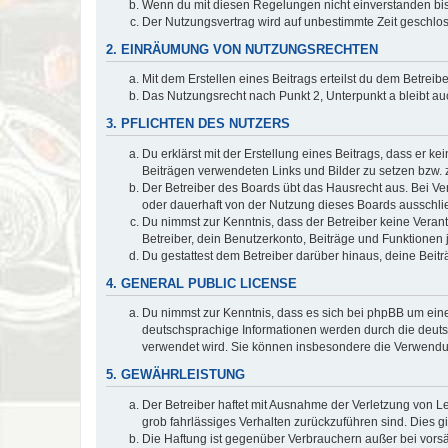
Wenn du mit diesen Regelungen nicht einverstanden bist,
Der Nutzungsvertrag wird auf unbestimmte Zeit geschlos
2. EINRÄUMUNG VON NUTZUNGSRECHTEN
Mit dem Erstellen eines Beitrags erteilst du dem Betrei
Das Nutzungsrecht nach Punkt 2, Unterpunkt a bleibt 
3. PFLICHTEN DES NUTZERS
Du erklärst mit der Erstellung eines Beitrags, dass er ke
Beiträgen verwendeten Links und Bilder zu setzen bzw.
Der Betreiber des Boards übt das Hausrecht aus. Bei V
oder dauerhaft von der Nutzung dieses Boards ausschlie
Du nimmst zur Kenntnis, dass der Betreiber keine Verantw
Betreiber, dein Benutzerkonto, Beiträge und Funktionen 
Du gestattest dem Betreiber darüber hinaus, deine Beit
4. GENERAL PUBLIC LICENSE
Du nimmst zur Kenntnis, dass es sich bei phpBB um eine
deutschsprachige Informationen werden durch die deu
verwendet wird. Sie können insbesondere die Verwendun
5. GEWÄHRLEISTUNG
Der Betreiber haftet mit Ausnahme der Verletzung von Le
grob fahrlässiges Verhalten zurückzuführen sind. Dies 
Die Haftung ist gegenüber Verbrauchern außer bei vors