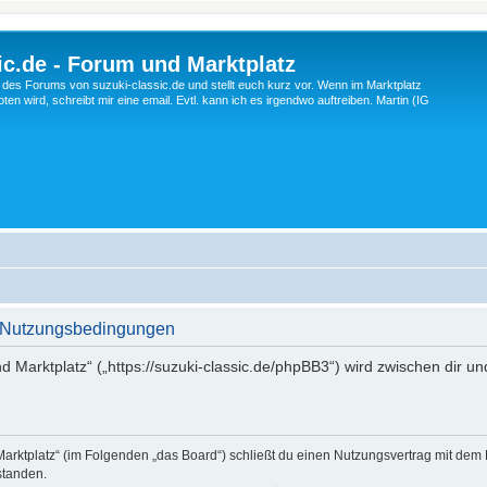
c.de - Forum und Marktplatz
ng des Forums von suzuki-classic.de und stellt euch kurz vor. Wenn im Marktplatz
ten wird, schreibt mir eine email. Evtl. kann ich es irgendwo auftreiben. Martin (IG
 - Nutzungsbedingungen
d Marktplatz“ („https://suzuki-classic.de/phpBB3“) wird zwischen dir u
Marktplatz“ (im Folgenden „das Board“) schließt du einen Nutzungsvertrag mit dem
standen.