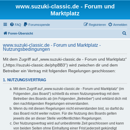
www.suzuki-classic.de - Forum und
Marktplatz
FAQ
Forumsspende
Registrieren
Anmelden
S
Foren-Übersicht
u
www.suzuki-classic.de - Forum und Marktplatz -
c
Nutzungsbedingungen
h
Mit dem Zugriff auf „www.suzuki-classic.de - Forum und Marktplatz“
e
(„https://suzuki-classic.de/phpBB3“) wird zwischen dir und dem
Betreiber ein Vertrag mit folgenden Regelungen geschlossen:
1. NUTZUNGSVERTRAG
Mit dem Zugriff auf „www.suzuki-classic.de - Forum und Marktplatz“ (im
Folgenden „das Board“) schließt du einen Nutzungsvertrag mit dem
Betreiber des Boards ab (im Folgenden „Betreiber“) und erklärst dich mit
den nachfolgenden Regelungen einverstanden.
Wenn du mit diesen Regelungen nicht einverstanden bist, so darfst du
das Board nicht weiter nutzen. Für die Nutzung des Boards gelten
jeweils die an dieser Stelle veröffentlichten Regelungen.
Der Nutzungsvertrag wird auf unbestimmte Zeit geschlossen und kann
von beiden Seiten ohne Einhaltung einer Frist jederzeit gekündigt