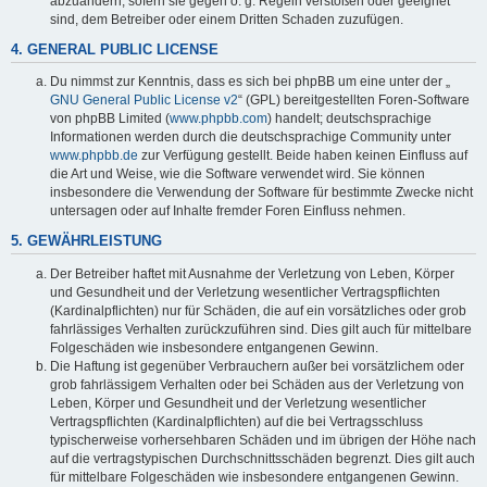
abzuändern, sofern sie gegen o. g. Regeln verstoßen oder geeignet
sind, dem Betreiber oder einem Dritten Schaden zuzufügen.
4. GENERAL PUBLIC LICENSE
Du nimmst zur Kenntnis, dass es sich bei phpBB um eine unter der „
GNU General Public License v2
“ (GPL) bereitgestellten Foren-Software
von phpBB Limited (
www.phpbb.com
) handelt; deutschsprachige
Informationen werden durch die deutschsprachige Community unter
www.phpbb.de
zur Verfügung gestellt. Beide haben keinen Einfluss auf
die Art und Weise, wie die Software verwendet wird. Sie können
insbesondere die Verwendung der Software für bestimmte Zwecke nicht
untersagen oder auf Inhalte fremder Foren Einfluss nehmen.
5. GEWÄHRLEISTUNG
Der Betreiber haftet mit Ausnahme der Verletzung von Leben, Körper
und Gesundheit und der Verletzung wesentlicher Vertragspflichten
(Kardinalpflichten) nur für Schäden, die auf ein vorsätzliches oder grob
fahrlässiges Verhalten zurückzuführen sind. Dies gilt auch für mittelbare
Folgeschäden wie insbesondere entgangenen Gewinn.
Die Haftung ist gegenüber Verbrauchern außer bei vorsätzlichem oder
grob fahrlässigem Verhalten oder bei Schäden aus der Verletzung von
Leben, Körper und Gesundheit und der Verletzung wesentlicher
Vertragspflichten (Kardinalpflichten) auf die bei Vertragsschluss
typischerweise vorhersehbaren Schäden und im übrigen der Höhe nach
auf die vertragstypischen Durchschnittsschäden begrenzt. Dies gilt auch
für mittelbare Folgeschäden wie insbesondere entgangenen Gewinn.