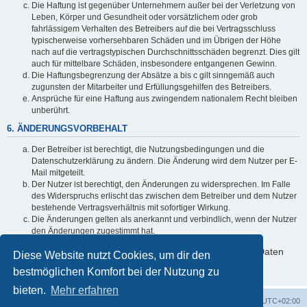
Die Haftung ist gegenüber Unternehmern außer bei der Verletzung von
Leben, Körper und Gesundheit oder vorsätzlichem oder grob
fahrlässigem Verhalten des Betreibers auf die bei Vertragsschluss
typischerweise vorhersehbaren Schäden und im Übrigen der Höhe
nach auf die vertragstypischen Durchschnittsschäden begrenzt. Dies gilt
auch für mittelbare Schäden, insbesondere entgangenen Gewinn.
Die Haftungsbegrenzung der Absätze a bis c gilt sinngemäß auch
zugunsten der Mitarbeiter und Erfüllungsgehilfen des Betreibers.
Ansprüche für eine Haftung aus zwingendem nationalem Recht bleiben
unberührt.
6. ÄNDERUNGSVORBEHALT
Der Betreiber ist berechtigt, die Nutzungsbedingungen und die
Datenschutzerklärung zu ändern. Die Änderung wird dem Nutzer per E-
Mail mitgeteilt.
Der Nutzer ist berechtigt, den Änderungen zu widersprechen. Im Falle
des Widerspruchs erlischt das zwischen dem Betreiber und dem Nutzer
bestehende Vertragsverhältnis mit sofortiger Wirkung.
Die Änderungen gelten als anerkannt und verbindlich, wenn der Nutzer
den Änderungen zugestimmt hat.
Informationen über den Umgang mit deinen persönlichen Daten
Diese Website nutzt Cookies, um dir den
sind in der Datenschutzerklärung enthalten.
bestmöglichen Komfort bei der Nutzung zu
bieten.
Mehr erfahren
Foren-Übersicht
Alle Cookies löschen
Alle Zeiten sind
UTC+02:00