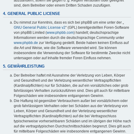
abzuändern, sofern sie gegen o. g. Regeln verstoßen oder geeignet
sind, dem Betreiber oder einem Dritten Schaden zuzufügen.
4. GENERAL PUBLIC LICENSE
Du nimmst zur Kenntnis, dass es sich bei phpBB um eine unter der „
GNU General Public License v2
“ (GPL) bereitgestellten Foren-Software
von phpBB Limited (
www.phpbb.com
) handelt; deutschsprachige
Informationen werden durch die deutschsprachige Community unter
www.phpbb.de
zur Verfügung gestellt. Beide haben keinen Einfluss auf
die Art und Weise, wie die Software verwendet wird. Sie können
insbesondere die Verwendung der Software für bestimmte Zwecke nicht
untersagen oder auf Inhalte fremder Foren Einfluss nehmen.
5. GEWÄHRLEISTUNG
Der Betreiber haftet mit Ausnahme der Verletzung von Leben, Körper
und Gesundheit und der Verletzung wesentlicher Vertragspflichten
(Kardinalpflichten) nur für Schäden, die auf ein vorsätzliches oder grob
fahrlässiges Verhalten zurückzuführen sind. Dies gilt auch für mittelbare
Folgeschäden wie insbesondere entgangenen Gewinn.
Die Haftung ist gegenüber Verbrauchern außer bei vorsätzlichem oder
grob fahrlässigem Verhalten oder bei Schäden aus der Verletzung von
Leben, Körper und Gesundheit und der Verletzung wesentlicher
Vertragspflichten (Kardinalpflichten) auf die bei Vertragsschluss
typischerweise vorhersehbaren Schäden und im übrigen der Höhe nach
auf die vertragstypischen Durchschnittsschäden begrenzt. Dies gilt auch
für mittelbare Folgeschäden wie insbesondere entgangenen Gewinn.