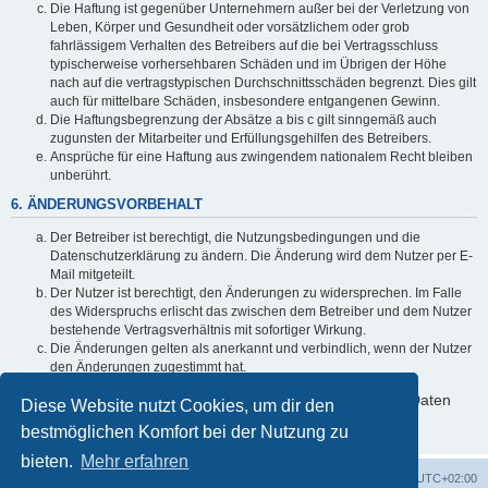
Die Haftung ist gegenüber Unternehmern außer bei der Verletzung von
Leben, Körper und Gesundheit oder vorsätzlichem oder grob
fahrlässigem Verhalten des Betreibers auf die bei Vertragsschluss
typischerweise vorhersehbaren Schäden und im Übrigen der Höhe
nach auf die vertragstypischen Durchschnittsschäden begrenzt. Dies gilt
auch für mittelbare Schäden, insbesondere entgangenen Gewinn.
Die Haftungsbegrenzung der Absätze a bis c gilt sinngemäß auch
zugunsten der Mitarbeiter und Erfüllungsgehilfen des Betreibers.
Ansprüche für eine Haftung aus zwingendem nationalem Recht bleiben
unberührt.
6. ÄNDERUNGSVORBEHALT
Der Betreiber ist berechtigt, die Nutzungsbedingungen und die
Datenschutzerklärung zu ändern. Die Änderung wird dem Nutzer per E-
Mail mitgeteilt.
Der Nutzer ist berechtigt, den Änderungen zu widersprechen. Im Falle
des Widerspruchs erlischt das zwischen dem Betreiber und dem Nutzer
bestehende Vertragsverhältnis mit sofortiger Wirkung.
Die Änderungen gelten als anerkannt und verbindlich, wenn der Nutzer
den Änderungen zugestimmt hat.
Informationen über den Umgang mit deinen persönlichen Daten
Diese Website nutzt Cookies, um dir den
sind in der Datenschutzerklärung enthalten.
bestmöglichen Komfort bei der Nutzung zu
bieten.
Mehr erfahren
Foren-Übersicht
Alle Cookies löschen
Alle Zeiten sind
UTC+02:00