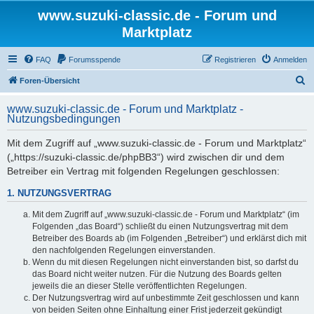
www.suzuki-classic.de - Forum und
Marktplatz
FAQ
Forumsspende
Registrieren
Anmelden
S
Foren-Übersicht
u
www.suzuki-classic.de - Forum und Marktplatz -
c
Nutzungsbedingungen
h
Mit dem Zugriff auf „www.suzuki-classic.de - Forum und Marktplatz“
e
(„https://suzuki-classic.de/phpBB3“) wird zwischen dir und dem
Betreiber ein Vertrag mit folgenden Regelungen geschlossen:
1. NUTZUNGSVERTRAG
Mit dem Zugriff auf „www.suzuki-classic.de - Forum und Marktplatz“ (im
Folgenden „das Board“) schließt du einen Nutzungsvertrag mit dem
Betreiber des Boards ab (im Folgenden „Betreiber“) und erklärst dich mit
den nachfolgenden Regelungen einverstanden.
Wenn du mit diesen Regelungen nicht einverstanden bist, so darfst du
das Board nicht weiter nutzen. Für die Nutzung des Boards gelten
jeweils die an dieser Stelle veröffentlichten Regelungen.
Der Nutzungsvertrag wird auf unbestimmte Zeit geschlossen und kann
von beiden Seiten ohne Einhaltung einer Frist jederzeit gekündigt