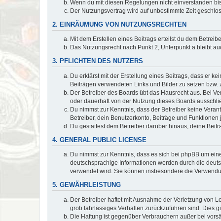
Wenn du mit diesen Regelungen nicht einverstanden bist,
Der Nutzungsvertrag wird auf unbestimmte Zeit geschlos
2. EINRÄUMUNG VON NUTZUNGSRECHTEN
Mit dem Erstellen eines Beitrags erteilst du dem Betrei
Das Nutzungsrecht nach Punkt 2, Unterpunkt a bleibt 
3. PFLICHTEN DES NUTZERS
Du erklärst mit der Erstellung eines Beitrags, dass er ke
Beiträgen verwendeten Links und Bilder zu setzen bzw.
Der Betreiber des Boards übt das Hausrecht aus. Bei V
oder dauerhaft von der Nutzung dieses Boards ausschlie
Du nimmst zur Kenntnis, dass der Betreiber keine Verantw
Betreiber, dein Benutzerkonto, Beiträge und Funktionen 
Du gestattest dem Betreiber darüber hinaus, deine Beit
4. GENERAL PUBLIC LICENSE
Du nimmst zur Kenntnis, dass es sich bei phpBB um eine
deutschsprachige Informationen werden durch die deu
verwendet wird. Sie können insbesondere die Verwendun
5. GEWÄHRLEISTUNG
Der Betreiber haftet mit Ausnahme der Verletzung von Le
grob fahrlässiges Verhalten zurückzuführen sind. Dies 
Die Haftung ist gegenüber Verbrauchern außer bei vors