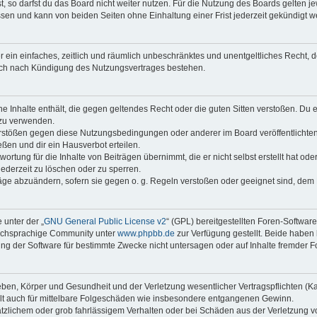
 so darfst du das Board nicht weiter nutzen. Für die Nutzung des Boards gelten jew
sen und kann von beiden Seiten ohne Einhaltung einer Frist jederzeit gekündigt w
ber ein einfaches, zeitlich und räumlich unbeschränktes und unentgeltliches Recht
auch nach Kündigung des Nutzungsvertrages bestehen.
ine Inhalte enthält, die gegen geltendes Recht oder die guten Sitten verstoßen. Du 
 zu verwenden.
erstößen gegen diese Nutzungsbedingungen oder anderer im Board veröffentlichte
ßen und dir ein Hausverbot erteilen.
ortung für die Inhalte von Beiträgen übernimmt, die er nicht selbst erstellt hat od
jederzeit zu löschen oder zu sperren.
räge abzuändern, sofern sie gegen o. g. Regeln verstoßen oder geeignet sind, dem
 unter der „
GNU General Public License v2
“ (GPL) bereitgestellten Foren-Softwar
tschsprachige Community unter
www.phpbb.de
zur Verfügung gestellt. Beide haben 
g der Software für bestimmte Zwecke nicht untersagen oder auf Inhalte fremder F
ben, Körper und Gesundheit und der Verletzung wesentlicher Vertragspflichten (Kard
gilt auch für mittelbare Folgeschäden wie insbesondere entgangenen Gewinn.
ätzlichem oder grob fahrlässigem Verhalten oder bei Schäden aus der Verletzung 