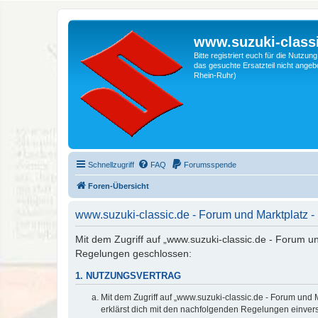
www.suzuki-classi
Bitte registriert euch für die Nutzu
das gesuchte Ersatzteil nicht angebo
Rhein-Ruhr)
Schnellzugriff
FAQ
Forumsspende
Foren-Übersicht
www.suzuki-classic.de - Forum und Marktplatz
Mit dem Zugriff auf „www.suzuki-classic.de - Forum un
Regelungen geschlossen:
1. NUTZUNGSVERTRAG
Mit dem Zugriff auf „www.suzuki-classic.de - Forum und 
erklärst dich mit den nachfolgenden Regelungen einver