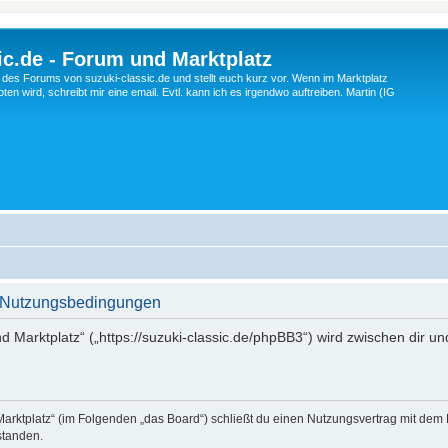
c.de - Forum und Marktplatz
ng des Forums von suzuki-classic.de und stellt euch kurz vor. Wenn im Marktplatz
ten wird, schreibt mir eine email. Evtl. kann ich es irgendwo auftreiben. Martin (IG
 - Nutzungsbedingungen
d Marktplatz“ („https://suzuki-classic.de/phpBB3“) wird zwischen dir u
Marktplatz“ (im Folgenden „das Board“) schließt du einen Nutzungsvertrag mit dem
standen.