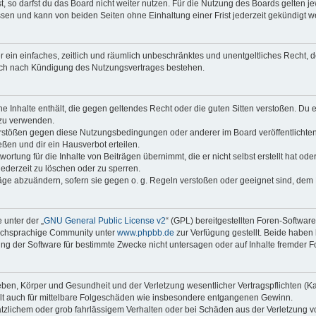
 so darfst du das Board nicht weiter nutzen. Für die Nutzung des Boards gelten jew
sen und kann von beiden Seiten ohne Einhaltung einer Frist jederzeit gekündigt w
ber ein einfaches, zeitlich und räumlich unbeschränktes und unentgeltliches Recht
auch nach Kündigung des Nutzungsvertrages bestehen.
ine Inhalte enthält, die gegen geltendes Recht oder die guten Sitten verstoßen. Du 
 zu verwenden.
erstößen gegen diese Nutzungsbedingungen oder anderer im Board veröffentlichte
ßen und dir ein Hausverbot erteilen.
ortung für die Inhalte von Beiträgen übernimmt, die er nicht selbst erstellt hat od
jederzeit zu löschen oder zu sperren.
räge abzuändern, sofern sie gegen o. g. Regeln verstoßen oder geeignet sind, dem
 unter der „
GNU General Public License v2
“ (GPL) bereitgestellten Foren-Softwar
tschsprachige Community unter
www.phpbb.de
zur Verfügung gestellt. Beide haben 
g der Software für bestimmte Zwecke nicht untersagen oder auf Inhalte fremder F
ben, Körper und Gesundheit und der Verletzung wesentlicher Vertragspflichten (Kard
gilt auch für mittelbare Folgeschäden wie insbesondere entgangenen Gewinn.
ätzlichem oder grob fahrlässigem Verhalten oder bei Schäden aus der Verletzung 