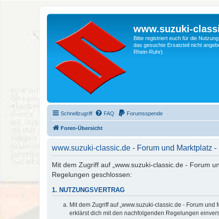
www.suzuki-classi
Bitte registriert euch für die Nutzu
das gesuchte Ersatzteil nicht angebo
Rhein-Ruhr)
Schnellzugriff
FAQ
Forumsspende
Foren-Übersicht
www.suzuki-classic.de - Forum und Marktplatz
Mit dem Zugriff auf „www.suzuki-classic.de - Forum un
Regelungen geschlossen:
1. NUTZUNGSVERTRAG
Mit dem Zugriff auf „www.suzuki-classic.de - Forum und 
erklärst dich mit den nachfolgenden Regelungen einver