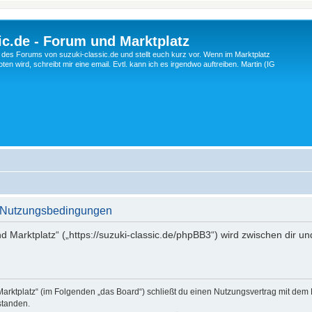
c.de - Forum und Marktplatz
ng des Forums von suzuki-classic.de und stellt euch kurz vor. Wenn im Marktplatz
ten wird, schreibt mir eine email. Evtl. kann ich es irgendwo auftreiben. Martin (IG
 - Nutzungsbedingungen
d Marktplatz“ („https://suzuki-classic.de/phpBB3“) wird zwischen dir u
Marktplatz“ (im Folgenden „das Board“) schließt du einen Nutzungsvertrag mit dem
standen.