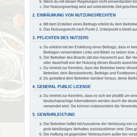
Wenn du mit diesen Regelungen nicht einverstanden bist,
Der Nutzungsvertrag wird auf unbestimmte Zeit geschlos
2. EINRÄUMUNG VON NUTZUNGSRECHTEN
Mit dem Erstellen eines Beitrags erteilst du dem Betrei
Das Nutzungsrecht nach Punkt 2, Unterpunkt a bleibt 
3. PFLICHTEN DES NUTZERS
Du erklärst mit der Erstellung eines Beitrags, dass er ke
Beiträgen verwendeten Links und Bilder zu setzen bzw.
Der Betreiber des Boards übt das Hausrecht aus. Bei V
oder dauerhaft von der Nutzung dieses Boards ausschlie
Du nimmst zur Kenntnis, dass der Betreiber keine Verantw
Betreiber, dein Benutzerkonto, Beiträge und Funktionen 
Du gestattest dem Betreiber darüber hinaus, deine Beit
4. GENERAL PUBLIC LICENSE
Du nimmst zur Kenntnis, dass es sich bei phpBB um eine
deutschsprachige Informationen werden durch die deu
verwendet wird. Sie können insbesondere die Verwendun
5. GEWÄHRLEISTUNG
Der Betreiber haftet mit Ausnahme der Verletzung von Le
grob fahrlässiges Verhalten zurückzuführen sind. Dies 
Die Haftung ist gegenüber Verbrauchern außer bei vors