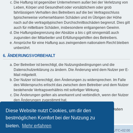
Die Haftung ist gegenüber Unternehmern außer bei der Verletzung von
Leben, Körper und Gesundheit oder vorsätzlichem oder grob
fahrlässigem Verhalten des Betreibers auf die bei Vertragsschluss
typischerweise vorhersehbaren Schäden und im Übrigen der Höhe
nach auf die vertragstypischen Durchschnittsschäden begrenzt. Dies gilt
auch für mittelbare Schäden, insbesondere entgangenen Gewinn.
Die Haftungsbegrenzung der Absätze a bis c gilt sinngemäß auch
zugunsten der Mitarbeiter und Erfüllungsgehilfen des Betreibers.
Ansprüche für eine Haftung aus zwingendem nationalem Recht bleiben
unberührt.
6. ÄNDERUNGSVORBEHALT
Der Betreiber ist berechtigt, die Nutzungsbedingungen und die
Datenschutzerklärung zu ändern. Die Änderung wird dem Nutzer per E-
Mail mitgeteilt.
Der Nutzer ist berechtigt, den Änderungen zu widersprechen. Im Falle
des Widerspruchs erlischt das zwischen dem Betreiber und dem Nutzer
bestehende Vertragsverhältnis mit sofortiger Wirkung.
Die Änderungen gelten als anerkannt und verbindlich, wenn der Nutzer
den Änderungen zugestimmt hat.
Informationen über den Umgang mit deinen persönlichen Daten
Diese Website nutzt Cookies, um dir den
sind in der Datenschutzerklärung enthalten.
bestmöglichen Komfort bei der Nutzung zu
bieten.
Mehr erfahren
Foren-Übersicht
Alle Cookies löschen
Alle Zeiten sind
UTC+02:00