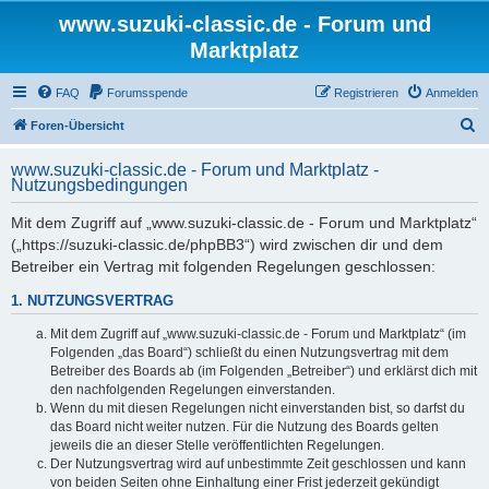
www.suzuki-classic.de - Forum und
Marktplatz
FAQ
Forumsspende
Registrieren
Anmelden
S
Foren-Übersicht
u
www.suzuki-classic.de - Forum und Marktplatz -
c
Nutzungsbedingungen
h
Mit dem Zugriff auf „www.suzuki-classic.de - Forum und Marktplatz“
e
(„https://suzuki-classic.de/phpBB3“) wird zwischen dir und dem
Betreiber ein Vertrag mit folgenden Regelungen geschlossen:
1. NUTZUNGSVERTRAG
Mit dem Zugriff auf „www.suzuki-classic.de - Forum und Marktplatz“ (im
Folgenden „das Board“) schließt du einen Nutzungsvertrag mit dem
Betreiber des Boards ab (im Folgenden „Betreiber“) und erklärst dich mit
den nachfolgenden Regelungen einverstanden.
Wenn du mit diesen Regelungen nicht einverstanden bist, so darfst du
das Board nicht weiter nutzen. Für die Nutzung des Boards gelten
jeweils die an dieser Stelle veröffentlichten Regelungen.
Der Nutzungsvertrag wird auf unbestimmte Zeit geschlossen und kann
von beiden Seiten ohne Einhaltung einer Frist jederzeit gekündigt