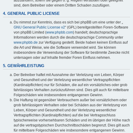
abzuändern, sofern sie gegen o. g. Regeln verstoßen oder geeignet
sind, dem Betreiber oder einem Dritten Schaden zuzufügen.
4. GENERAL PUBLIC LICENSE
Du nimmst zur Kenntnis, dass es sich bei phpBB um eine unter der „
GNU General Public License v2
“ (GPL) bereitgestellten Foren-Software
von phpBB Limited (
www.phpbb.com
) handelt; deutschsprachige
Informationen werden durch die deutschsprachige Community unter
www.phpbb.de
zur Verfügung gestellt. Beide haben keinen Einfluss auf
die Art und Weise, wie die Software verwendet wird. Sie können
insbesondere die Verwendung der Software für bestimmte Zwecke nicht
untersagen oder auf Inhalte fremder Foren Einfluss nehmen.
5. GEWÄHRLEISTUNG
Der Betreiber haftet mit Ausnahme der Verletzung von Leben, Körper
und Gesundheit und der Verletzung wesentlicher Vertragspflichten
(Kardinalpflichten) nur für Schäden, die auf ein vorsätzliches oder grob
fahrlässiges Verhalten zurückzuführen sind. Dies gilt auch für mittelbare
Folgeschäden wie insbesondere entgangenen Gewinn.
Die Haftung ist gegenüber Verbrauchern außer bei vorsätzlichem oder
grob fahrlässigem Verhalten oder bei Schäden aus der Verletzung von
Leben, Körper und Gesundheit und der Verletzung wesentlicher
Vertragspflichten (Kardinalpflichten) auf die bei Vertragsschluss
typischerweise vorhersehbaren Schäden und im übrigen der Höhe nach
auf die vertragstypischen Durchschnittsschäden begrenzt. Dies gilt auch
für mittelbare Folgeschäden wie insbesondere entgangenen Gewinn.