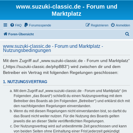
www.suzuki-classic.de - Forum und
Marktplatz
FAQ
Forumsspende
Registrieren
Anmelden
S
Foren-Übersicht
u
www.suzuki-classic.de - Forum und Marktplatz -
c
Nutzungsbedingungen
h
Mit dem Zugriff auf „www.suzuki-classic.de - Forum und Marktplatz“
e
(„https://suzuki-classic.de/phpBB3“) wird zwischen dir und dem
Betreiber ein Vertrag mit folgenden Regelungen geschlossen:
1. NUTZUNGSVERTRAG
Mit dem Zugriff auf „www.suzuki-classic.de - Forum und Marktplatz“ (im
Folgenden „das Board“) schließt du einen Nutzungsvertrag mit dem
Betreiber des Boards ab (im Folgenden „Betreiber“) und erklärst dich mit
den nachfolgenden Regelungen einverstanden.
Wenn du mit diesen Regelungen nicht einverstanden bist, so darfst du
das Board nicht weiter nutzen. Für die Nutzung des Boards gelten
jeweils die an dieser Stelle veröffentlichten Regelungen.
Der Nutzungsvertrag wird auf unbestimmte Zeit geschlossen und kann
von beiden Seiten ohne Einhaltung einer Frist jederzeit gekündigt