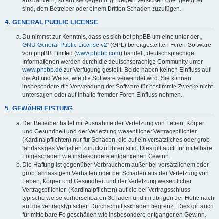
abzuändern, sofern sie gegen o. g. Regeln verstoßen oder geeignet
sind, dem Betreiber oder einem Dritten Schaden zuzufügen.
4. GENERAL PUBLIC LICENSE
Du nimmst zur Kenntnis, dass es sich bei phpBB um eine unter der „
GNU General Public License v2
“ (GPL) bereitgestellten Foren-Software
von phpBB Limited (
www.phpbb.com
) handelt; deutschsprachige
Informationen werden durch die deutschsprachige Community unter
www.phpbb.de
zur Verfügung gestellt. Beide haben keinen Einfluss auf
die Art und Weise, wie die Software verwendet wird. Sie können
insbesondere die Verwendung der Software für bestimmte Zwecke nicht
untersagen oder auf Inhalte fremder Foren Einfluss nehmen.
5. GEWÄHRLEISTUNG
Der Betreiber haftet mit Ausnahme der Verletzung von Leben, Körper
und Gesundheit und der Verletzung wesentlicher Vertragspflichten
(Kardinalpflichten) nur für Schäden, die auf ein vorsätzliches oder grob
fahrlässiges Verhalten zurückzuführen sind. Dies gilt auch für mittelbare
Folgeschäden wie insbesondere entgangenen Gewinn.
Die Haftung ist gegenüber Verbrauchern außer bei vorsätzlichem oder
grob fahrlässigem Verhalten oder bei Schäden aus der Verletzung von
Leben, Körper und Gesundheit und der Verletzung wesentlicher
Vertragspflichten (Kardinalpflichten) auf die bei Vertragsschluss
typischerweise vorhersehbaren Schäden und im übrigen der Höhe nach
auf die vertragstypischen Durchschnittsschäden begrenzt. Dies gilt auch
für mittelbare Folgeschäden wie insbesondere entgangenen Gewinn.