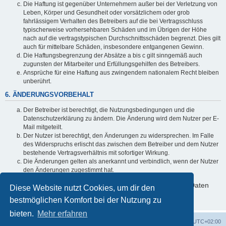
Die Haftung ist gegenüber Unternehmern außer bei der Verletzung von
Leben, Körper und Gesundheit oder vorsätzlichem oder grob
fahrlässigem Verhalten des Betreibers auf die bei Vertragsschluss
typischerweise vorhersehbaren Schäden und im Übrigen der Höhe
nach auf die vertragstypischen Durchschnittsschäden begrenzt. Dies gilt
auch für mittelbare Schäden, insbesondere entgangenen Gewinn.
Die Haftungsbegrenzung der Absätze a bis c gilt sinngemäß auch
zugunsten der Mitarbeiter und Erfüllungsgehilfen des Betreibers.
Ansprüche für eine Haftung aus zwingendem nationalem Recht bleiben
unberührt.
6. ÄNDERUNGSVORBEHALT
Der Betreiber ist berechtigt, die Nutzungsbedingungen und die
Datenschutzerklärung zu ändern. Die Änderung wird dem Nutzer per E-
Mail mitgeteilt.
Der Nutzer ist berechtigt, den Änderungen zu widersprechen. Im Falle
des Widerspruchs erlischt das zwischen dem Betreiber und dem Nutzer
bestehende Vertragsverhältnis mit sofortiger Wirkung.
Die Änderungen gelten als anerkannt und verbindlich, wenn der Nutzer
den Änderungen zugestimmt hat.
Informationen über den Umgang mit deinen persönlichen Daten
Diese Website nutzt Cookies, um dir den
sind in der Datenschutzerklärung enthalten.
bestmöglichen Komfort bei der Nutzung zu
bieten.
Mehr erfahren
Foren-Übersicht
Alle Cookies löschen
Alle Zeiten sind
UTC+02:00