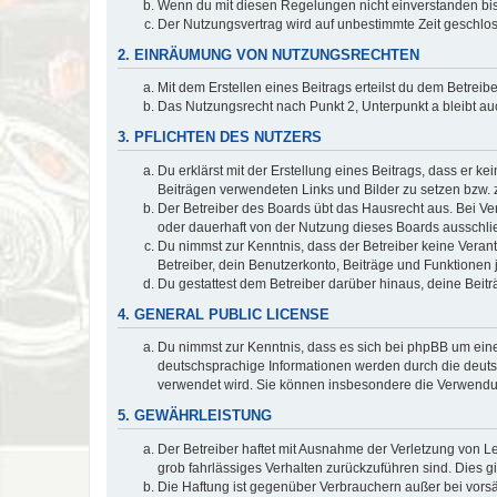
Wenn du mit diesen Regelungen nicht einverstanden bist,
Der Nutzungsvertrag wird auf unbestimmte Zeit geschlos
2. EINRÄUMUNG VON NUTZUNGSRECHTEN
Mit dem Erstellen eines Beitrags erteilst du dem Betrei
Das Nutzungsrecht nach Punkt 2, Unterpunkt a bleibt 
3. PFLICHTEN DES NUTZERS
Du erklärst mit der Erstellung eines Beitrags, dass er ke
Beiträgen verwendeten Links und Bilder zu setzen bzw.
Der Betreiber des Boards übt das Hausrecht aus. Bei V
oder dauerhaft von der Nutzung dieses Boards ausschlie
Du nimmst zur Kenntnis, dass der Betreiber keine Verantw
Betreiber, dein Benutzerkonto, Beiträge und Funktionen 
Du gestattest dem Betreiber darüber hinaus, deine Beit
4. GENERAL PUBLIC LICENSE
Du nimmst zur Kenntnis, dass es sich bei phpBB um eine
deutschsprachige Informationen werden durch die deu
verwendet wird. Sie können insbesondere die Verwendun
5. GEWÄHRLEISTUNG
Der Betreiber haftet mit Ausnahme der Verletzung von Le
grob fahrlässiges Verhalten zurückzuführen sind. Dies 
Die Haftung ist gegenüber Verbrauchern außer bei vors