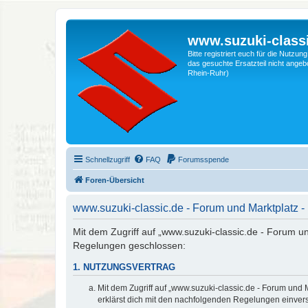
www.suzuki-classi
Bitte registriert euch für die Nutzu
das gesuchte Ersatzteil nicht angebo
Rhein-Ruhr)
Schnellzugriff
FAQ
Forumsspende
Foren-Übersicht
www.suzuki-classic.de - Forum und Marktplatz
Mit dem Zugriff auf „www.suzuki-classic.de - Forum un
Regelungen geschlossen:
1. NUTZUNGSVERTRAG
Mit dem Zugriff auf „www.suzuki-classic.de - Forum und 
erklärst dich mit den nachfolgenden Regelungen einver