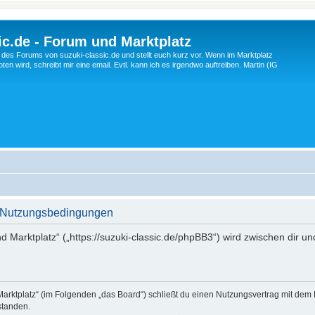
c.de - Forum und Marktplatz
ng des Forums von suzuki-classic.de und stellt euch kurz vor. Wenn im Marktplatz
ten wird, schreibt mir eine email. Evtl. kann ich es irgendwo auftreiben. Martin (IG
 - Nutzungsbedingungen
d Marktplatz“ („https://suzuki-classic.de/phpBB3“) wird zwischen dir u
Marktplatz“ (im Folgenden „das Board“) schließt du einen Nutzungsvertrag mit dem
standen.