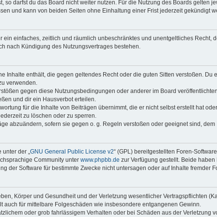
 so darfst du das Board nicht weiter nutzen. Für die Nutzung des Boards gelten jew
sen und kann von beiden Seiten ohne Einhaltung einer Frist jederzeit gekündigt w
ber ein einfaches, zeitlich und räumlich unbeschränktes und unentgeltliches Recht
auch nach Kündigung des Nutzungsvertrages bestehen.
ine Inhalte enthält, die gegen geltendes Recht oder die guten Sitten verstoßen. Du 
 zu verwenden.
erstößen gegen diese Nutzungsbedingungen oder anderer im Board veröffentlichte
ßen und dir ein Hausverbot erteilen.
ortung für die Inhalte von Beiträgen übernimmt, die er nicht selbst erstellt hat od
jederzeit zu löschen oder zu sperren.
räge abzuändern, sofern sie gegen o. g. Regeln verstoßen oder geeignet sind, dem
 unter der „
GNU General Public License v2
“ (GPL) bereitgestellten Foren-Softwar
tschsprachige Community unter
www.phpbb.de
zur Verfügung gestellt. Beide haben 
g der Software für bestimmte Zwecke nicht untersagen oder auf Inhalte fremder F
ben, Körper und Gesundheit und der Verletzung wesentlicher Vertragspflichten (Kard
gilt auch für mittelbare Folgeschäden wie insbesondere entgangenen Gewinn.
ätzlichem oder grob fahrlässigem Verhalten oder bei Schäden aus der Verletzung 