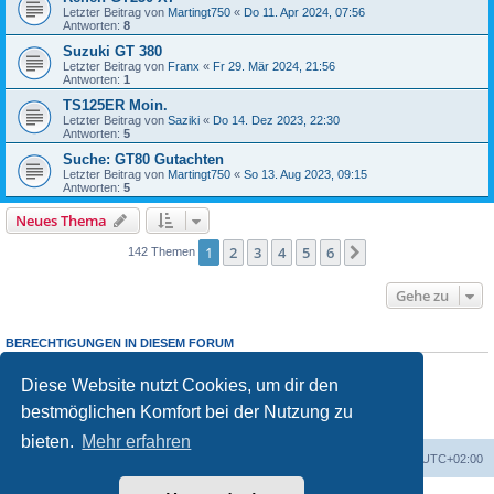
Letzter Beitrag von
Martingt750
«
Do 11. Apr 2024, 07:56
Antworten:
8
Suzuki GT 380
Letzter Beitrag von
Franx
«
Fr 29. Mär 2024, 21:56
Antworten:
1
TS125ER Moin.
Letzter Beitrag von
Saziki
«
Do 14. Dez 2023, 22:30
Antworten:
5
Suche: GT80 Gutachten
Letzter Beitrag von
Martingt750
«
So 13. Aug 2023, 09:15
Antworten:
5
Neues Thema
1
2
3
4
5
6
Nächste
142 Themen
Gehe zu
BERECHTIGUNGEN IN DIESEM FORUM
Du darfst
keine
neuen Themen in diesem Forum erstellen.
Du darfst
keine
Antworten zu Themen in diesem Forum erstellen.
Diese Website nutzt Cookies, um dir den
Du darfst deine Beiträge in diesem Forum
nicht
ändern.
bestmöglichen Komfort bei der Nutzung zu
Du darfst deine Beiträge in diesem Forum
nicht
löschen.
Du darfst
keine
Dateianhänge in diesem Forum erstellen.
bieten.
Mehr erfahren
Foren-Übersicht
Alle Cookies löschen
Alle Zeiten sind
UTC+02:00