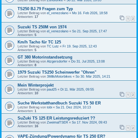
Letzter Beitrag von
Zündfunke
«
So 22. Mär 2026, 19:05
TS250 BJ.79 Fragen zum Typ
Letzter Beitrag von
el_venezolano
«
Mo 16. Feb 2026, 18:58
Antworten:
17
1
2
Suzuki TS 250M von 1974
Letzter Beitrag von
el_venezolano
«
So 21. Sep 2025, 17:47
Antworten:
5
Km/h Tacho für TC 125
Letzter Beitrag von
TC Lutz
«
Fr 19. Sep 2025, 12:43
Antworten:
5
GT 380 Motorinstandsetzung
Letzter Beitrag von
Atzgersdorfer
«
Do 31. Jul 2025, 13:08
Antworten:
8
1979 Suzuki TS250 Scheinwerfer "Ohren"
Letzter Beitrag von
3MillsMotorbikes
«
So 30. Mär 2025, 14:21
Mein Winterprojekt
Letzter Beitrag von
paul25
«
Di 11. Mär 2025, 09:55
Antworten:
10
1
2
Suche Werkstatthandbuch Suzuki TS 50 ER
Letzter Beitrag von
tobi
«
Sa 21. Dez 2024, 10:13
Antworten:
1
SuZuki TS 125 ER Leistungsreduziert ??
Letzter Beitrag von
ZweimalTSER
«
So 17. Nov 2024, 09:43
Antworten:
16
1
2
VAPE-Zündung/Powerdynamo für TS 250 ER?