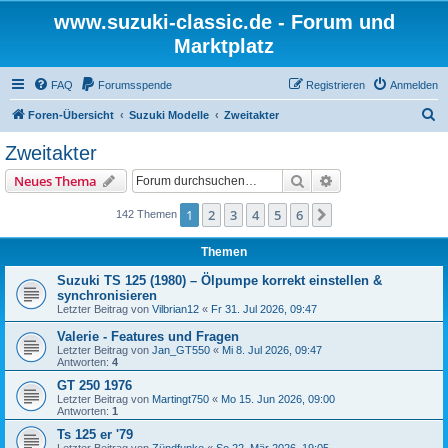
www.suzuki-classic.de - Forum und
Marktplatz
FAQ
Forumsspende
Registrieren
Anmelden
S
Foren-Übersicht
Suzuki Modelle
Zweitakter
u
Zweitakter
c
Suche
Erweiterte Suche
Neues Thema
h
e
1
2
3
4
5
6
Nächste
142 Themen
Themen
Suzuki TS 125 (1980) – Ölpumpe korrekt einstellen &
synchronisieren
Letzter Beitrag von
Vilbrian12
«
Fr 31. Jul 2026, 09:47
Valerie - Features und Fragen
Letzter Beitrag von
Jan_GT550
«
Mi 8. Jul 2026, 09:47
Antworten:
4
GT 250 1976
Letzter Beitrag von
Martingt750
«
Mo 15. Jun 2026, 09:00
Antworten:
1
Ts 125 er '79