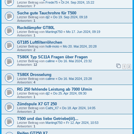
Letzter Beitrag von
Frede75
«
Di 24. Sep 2024, 15:22
Antworten:
7
Suche gute Tauchrohre für T500
Letzter Beitrag von
dj2
«
Do 19. Sep 2024, 09:18
Antworten:
1
Ruckdämpfer GT80L
Letzter Beitrag von
Martingt750
«
Mo 17. Jun 2024, 09:19
Antworten:
1
GT185 Luftfilterröhrchen
Letzter Beitrag von
holli-moto
«
Mo 20. Mai 2024, 20:28
Antworten:
2
TS80X Typ SC11A Fragen über Fragen
Letzter Beitrag von
callme
«
Do 16. Mai 2024, 23:32
Antworten:
12
1
2
TS80X Drosselung
Letzter Beitrag von
callme
«
Do 16. Mai 2024, 23:28
Antworten:
4
RG 250 fehlende Leistung ab 7000 U/min
Letzter Beitrag von
dj2
«
Do 25. Apr 2024, 09:30
Antworten:
1
Zündspule X7 GT 250
Letzter Beitrag von
Cathi_X7
«
Do 18. Apr 2024, 14:05
Antworten:
2
T500 und das liebe Getriebe(öl)...
Letzter Beitrag von
Martingt750
«
Fr 12. Apr 2024, 10:53
Antworten:
1
Reifen GT250 X7