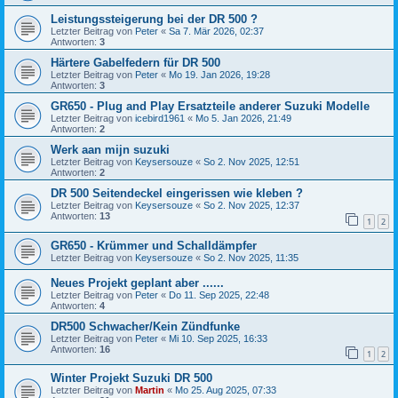
Leistungssteigerung bei der DR 500 ?
Letzter Beitrag von
Peter
«
Sa 7. Mär 2026, 02:37
Antworten:
3
Härtere Gabelfedern für DR 500
Letzter Beitrag von
Peter
«
Mo 19. Jan 2026, 19:28
Antworten:
3
GR650 - Plug and Play Ersatzteile anderer Suzuki Modelle
Letzter Beitrag von
icebird1961
«
Mo 5. Jan 2026, 21:49
Antworten:
2
Werk aan mijn suzuki
Letzter Beitrag von
Keysersouze
«
So 2. Nov 2025, 12:51
Antworten:
2
DR 500 Seitendeckel eingerissen wie kleben ?
Letzter Beitrag von
Keysersouze
«
So 2. Nov 2025, 12:37
Antworten:
13
1
2
GR650 - Krümmer und Schalldämpfer
Letzter Beitrag von
Keysersouze
«
So 2. Nov 2025, 11:35
Neues Projekt geplant aber ......
Letzter Beitrag von
Peter
«
Do 11. Sep 2025, 22:48
Antworten:
4
DR500 Schwacher/Kein Zündfunke
Letzter Beitrag von
Peter
«
Mi 10. Sep 2025, 16:33
Antworten:
16
1
2
Winter Projekt Suzuki DR 500
Letzter Beitrag von
Martin
«
Mo 25. Aug 2025, 07:33