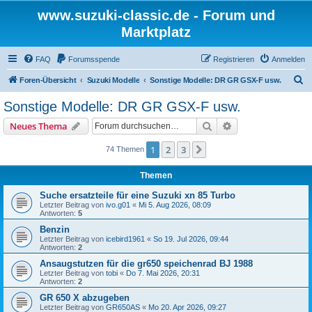
www.suzuki-classic.de - Forum und
Marktplatz
FAQ
Forumsspende
Registrieren
Anmelden
S
Foren-Übersicht
Suzuki Modelle
Sonstige Modelle: DR GR GSX-F usw.
u
Sonstige Modelle: DR GR GSX-F usw.
c
Suche
Erweiterte Suche
Neues Thema
h
e
1
2
3
Nächste
74 Themen
Themen
Suche ersatzteile für eine Suzuki xn 85 Turbo
Letzter Beitrag von
ivo.g01
«
Mi 5. Aug 2026, 08:09
Antworten:
5
Benzin
Letzter Beitrag von
icebird1961
«
So 19. Jul 2026, 09:44
Antworten:
2
Ansaugstutzen für die gr650 speichenrad BJ 1988
Letzter Beitrag von
tobi
«
Do 7. Mai 2026, 20:31
Antworten:
2
GR 650 X abzugeben
Letzter Beitrag von
GR650AS
«
Mo 20. Apr 2026, 09:27