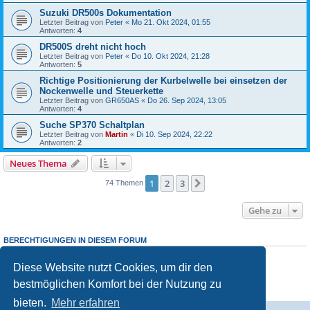
Suzuki DR500s Dokumentation
Letzter Beitrag von
Peter
«
Mo 21. Okt 2024, 01:55
Antworten:
4
DR500S dreht nicht hoch
Letzter Beitrag von
Peter
«
Do 10. Okt 2024, 21:28
Antworten:
5
Richtige Positionierung der Kurbelwelle bei einsetzen der
Nockenwelle und Steuerkette
Letzter Beitrag von
GR650AS
«
Do 26. Sep 2024, 13:05
Antworten:
4
Suche SP370 Schaltplan
Letzter Beitrag von
Martin
«
Di 10. Sep 2024, 22:22
Antworten:
2
Neues Thema
1
2
3
Nächste
74 Themen
Gehe zu
BERECHTIGUNGEN IN DIESEM FORUM
Du darfst
keine
neuen Themen in diesem Forum erstellen.
Du darfst
keine
Antworten zu Themen in diesem Forum erstellen.
Diese Website nutzt Cookies, um dir den
Du darfst deine Beiträge in diesem Forum
nicht
ändern.
bestmöglichen Komfort bei der Nutzung zu
Du darfst deine Beiträge in diesem Forum
nicht
löschen.
Du darfst
keine
Dateianhänge in diesem Forum erstellen.
bieten.
Mehr erfahren