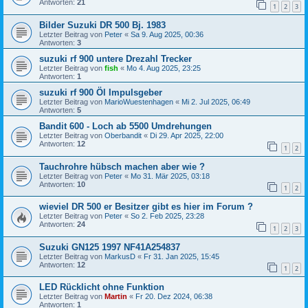
Antworten:
21
1
2
3
Bilder Suzuki DR 500 Bj. 1983
Letzter Beitrag von
Peter
«
Sa 9. Aug 2025, 00:36
Antworten:
3
suzuki rf 900 untere Drezahl Trecker
Letzter Beitrag von
fish
«
Mo 4. Aug 2025, 23:25
Antworten:
1
suzuki rf 900 Öl Impulsgeber
Letzter Beitrag von
MarioWuestenhagen
«
Mi 2. Jul 2025, 06:49
Antworten:
5
Bandit 600 - Loch ab 5500 Umdrehungen
Letzter Beitrag von
Oberbandit
«
Di 29. Apr 2025, 22:00
Antworten:
12
1
2
Tauchrohre hübsch machen aber wie ?
Letzter Beitrag von
Peter
«
Mo 31. Mär 2025, 03:18
Antworten:
10
1
2
wieviel DR 500 er Besitzer gibt es hier im Forum ?
Letzter Beitrag von
Peter
«
So 2. Feb 2025, 23:28
Antworten:
24
1
2
3
Suzuki GN125 1997 NF41A254837
Letzter Beitrag von
MarkusD
«
Fr 31. Jan 2025, 15:45
Antworten:
12
1
2
LED Rücklicht ohne Funktion
Letzter Beitrag von
Martin
«
Fr 20. Dez 2024, 06:38
Antworten:
1