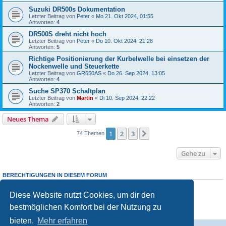
Suzuki DR500s Dokumentation
Letzter Beitrag von
Peter
«
Mo 21. Okt 2024, 01:55
Antworten:
4
DR500S dreht nicht hoch
Letzter Beitrag von
Peter
«
Do 10. Okt 2024, 21:28
Antworten:
5
Richtige Positionierung der Kurbelwelle bei einsetzen der
Nockenwelle und Steuerkette
Letzter Beitrag von
GR650AS
«
Do 26. Sep 2024, 13:05
Antworten:
4
Suche SP370 Schaltplan
Letzter Beitrag von
Martin
«
Di 10. Sep 2024, 22:22
Antworten:
2
Neues Thema
1
2
3
Nächste
74 Themen
Gehe zu
BERECHTIGUNGEN IN DIESEM FORUM
Du darfst
keine
neuen Themen in diesem Forum erstellen.
Du darfst
keine
Antworten zu Themen in diesem Forum erstellen.
Diese Website nutzt Cookies, um dir den
Du darfst deine Beiträge in diesem Forum
nicht
ändern.
bestmöglichen Komfort bei der Nutzung zu
Du darfst deine Beiträge in diesem Forum
nicht
löschen.
Du darfst
keine
Dateianhänge in diesem Forum erstellen.
bieten.
Mehr erfahren