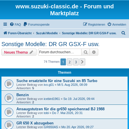
www.suzuki-classic.de - Forum und
Marktplatz
FAQ
Forumsspende
Registrieren
Anmelden
S
Foren-Übersicht
Suzuki Modelle
Sonstige Modelle: DR GR GSX-F usw.
u
Sonstige Modelle: DR GR GSX-F usw.
c
Suche
Erweiterte Suche
Neues Thema
h
e
1
2
3
Nächste
74 Themen
Themen
Suche ersatzteile für eine Suzuki xn 85 Turbo
Letzter Beitrag von
ivo.g01
«
Mi 5. Aug 2026, 08:09
Antworten:
5
Benzin
Letzter Beitrag von
icebird1961
«
So 19. Jul 2026, 09:44
Antworten:
2
Ansaugstutzen für die gr650 speichenrad BJ 1988
Letzter Beitrag von
tobi
«
Do 7. Mai 2026, 20:31
Antworten:
2
GR 650 X abzugeben
Letzter Beitrag von
GR650AS
«
Mo 20. Apr 2026, 09:27