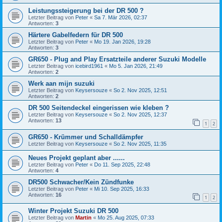
Leistungssteigerung bei der DR 500 ?
Letzter Beitrag von
Peter
«
Sa 7. Mär 2026, 02:37
Antworten:
3
Härtere Gabelfedern für DR 500
Letzter Beitrag von
Peter
«
Mo 19. Jan 2026, 19:28
Antworten:
3
GR650 - Plug and Play Ersatzteile anderer Suzuki Modelle
Letzter Beitrag von
icebird1961
«
Mo 5. Jan 2026, 21:49
Antworten:
2
Werk aan mijn suzuki
Letzter Beitrag von
Keysersouze
«
So 2. Nov 2025, 12:51
Antworten:
2
DR 500 Seitendeckel eingerissen wie kleben ?
Letzter Beitrag von
Keysersouze
«
So 2. Nov 2025, 12:37
Antworten:
13
1
2
GR650 - Krümmer und Schalldämpfer
Letzter Beitrag von
Keysersouze
«
So 2. Nov 2025, 11:35
Neues Projekt geplant aber ......
Letzter Beitrag von
Peter
«
Do 11. Sep 2025, 22:48
Antworten:
4
DR500 Schwacher/Kein Zündfunke
Letzter Beitrag von
Peter
«
Mi 10. Sep 2025, 16:33
Antworten:
16
1
2
Winter Projekt Suzuki DR 500
Letzter Beitrag von
Martin
«
Mo 25. Aug 2025, 07:33