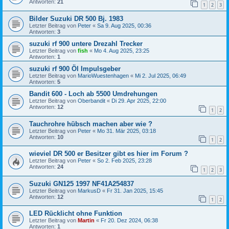
Antworten:
21
1
2
3
Bilder Suzuki DR 500 Bj. 1983
Letzter Beitrag von
Peter
«
Sa 9. Aug 2025, 00:36
Antworten:
3
suzuki rf 900 untere Drezahl Trecker
Letzter Beitrag von
fish
«
Mo 4. Aug 2025, 23:25
Antworten:
1
suzuki rf 900 Öl Impulsgeber
Letzter Beitrag von
MarioWuestenhagen
«
Mi 2. Jul 2025, 06:49
Antworten:
5
Bandit 600 - Loch ab 5500 Umdrehungen
Letzter Beitrag von
Oberbandit
«
Di 29. Apr 2025, 22:00
Antworten:
12
1
2
Tauchrohre hübsch machen aber wie ?
Letzter Beitrag von
Peter
«
Mo 31. Mär 2025, 03:18
Antworten:
10
1
2
wieviel DR 500 er Besitzer gibt es hier im Forum ?
Letzter Beitrag von
Peter
«
So 2. Feb 2025, 23:28
Antworten:
24
1
2
3
Suzuki GN125 1997 NF41A254837
Letzter Beitrag von
MarkusD
«
Fr 31. Jan 2025, 15:45
Antworten:
12
1
2
LED Rücklicht ohne Funktion
Letzter Beitrag von
Martin
«
Fr 20. Dez 2024, 06:38
Antworten:
1