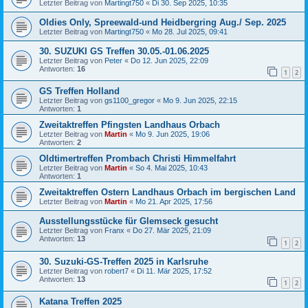
Letzter Beitrag von
Martingt750
«
Di 30. Sep 2025, 10:35
Oldies Only, Spreewald-und Heidbergring Aug./ Sep. 2025
Letzter Beitrag von
Martingt750
«
Mo 28. Jul 2025, 09:41
30. SUZUKI GS Treffen 30.05.-01.06.2025
Letzter Beitrag von
Peter
«
Do 12. Jun 2025, 22:09
Antworten:
16
1
2
GS Treffen Holland
Letzter Beitrag von
gs1100_gregor
«
Mo 9. Jun 2025, 22:15
Antworten:
1
Zweitaktreffen Pfingsten Landhaus Orbach
Letzter Beitrag von
Martin
«
Mo 9. Jun 2025, 19:06
Antworten:
2
Oldtimertreffen Prombach Christi Himmelfahrt
Letzter Beitrag von
Martin
«
So 4. Mai 2025, 10:43
Antworten:
1
Zweitaktreffen Ostern Landhaus Orbach im bergischen Land
Letzter Beitrag von
Martin
«
Mo 21. Apr 2025, 17:56
Ausstellungsstücke für Glemseck gesucht
Letzter Beitrag von
Franx
«
Do 27. Mär 2025, 21:09
Antworten:
13
1
2
30. Suzuki-GS-Treffen 2025 in Karlsruhe
Letzter Beitrag von
robert7
«
Di 11. Mär 2025, 17:52
Antworten:
13
1
2
Katana Treffen 2025