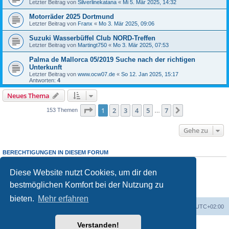
Letzter Beitrag von
Silverlinekatana
«
Mi 5. Mär 2025, 14:32
Motorräder 2025 Dortmund
Letzter Beitrag von
Franx
«
Mo 3. Mär 2025, 09:06
Suzuki Wasserbüffel Club NORD-Treffen
Letzter Beitrag von
Martingt750
«
Mo 3. Mär 2025, 07:53
Palma de Mallorca 05/2019 Suche nach der richtigen
Unterkunft
Letzter Beitrag von
www.ocw07.de
«
So 12. Jan 2025, 15:17
Antworten:
4
Neues Thema
Seite
1
von
7
1
2
3
4
5
7
Nächste
153 Themen
…
Gehe zu
BERECHTIGUNGEN IN DIESEM FORUM
Du darfst
keine
neuen Themen in diesem Forum erstellen.
Du darfst
keine
Antworten zu Themen in diesem Forum erstellen.
Diese Website nutzt Cookies, um dir den
Du darfst deine Beiträge in diesem Forum
nicht
ändern.
bestmöglichen Komfort bei der Nutzung zu
Du darfst deine Beiträge in diesem Forum
nicht
löschen.
Du darfst
keine
Dateianhänge in diesem Forum erstellen.
bieten.
Mehr erfahren
Foren-Übersicht
Alle Cookies löschen
Alle Zeiten sind
UTC+02:00
Verstanden!
Powered by
phpBB
® Forum Software © phpBB Limited