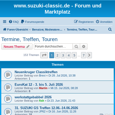
www.suzuki-classic.de - Forum und
Marktplatz
FAQ
Forumsspende
Registrieren
Anmelden
S
Foren-Übersicht
Benutzer, Moderatoren und Admins
Termine, Treffen, Touren
u
Termine, Treffen, Touren
c
Suche
Erweiterte Suche
Neues Thema
h
e
Seite
1
von
7
1
2
3
4
5
7
Nächste
153 Themen
…
Themen
Neuenkruger Classiktreffen
Letzter Beitrag von
Brexi
«
Di 28. Jul 2026, 10:38
Antworten:
1
EuroKat 12 - 3. bis 5. Juli 2026
Letzter Beitrag von
Martin
«
Mi 15. Jul 2026, 08:28
Antworten:
8
werkstattgebabbel 2026
Letzter Beitrag von
fish
«
Di 23. Jun 2026, 21:43
31. SUZUKI GS Treffen 12.06.-14.06.2026
Letzter Beitrag von
JP62
«
Di 16. Jun 2026, 11:26
Antworten:
18