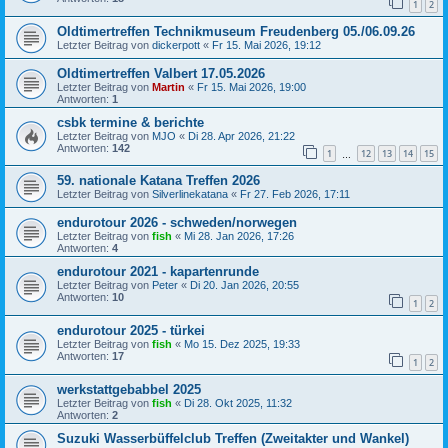
1
2
Oldtimertreffen Technikmuseum Freudenberg 05./06.09.26
Letzter Beitrag von
dickerpott
«
Fr 15. Mai 2026, 19:12
Oldtimertreffen Valbert 17.05.2026
Letzter Beitrag von
Martin
«
Fr 15. Mai 2026, 19:00
Antworten:
1
csbk termine & berichte
Letzter Beitrag von
MJO
«
Di 28. Apr 2026, 21:22
Antworten:
142
1
12
13
14
15
…
59. nationale Katana Treffen 2026
Letzter Beitrag von
Silverlinekatana
«
Fr 27. Feb 2026, 17:11
endurotour 2026 - schweden/norwegen
Letzter Beitrag von
fish
«
Mi 28. Jan 2026, 17:26
Antworten:
4
endurotour 2021 - kapartenrunde
Letzter Beitrag von
Peter
«
Di 20. Jan 2026, 20:55
Antworten:
10
1
2
endurotour 2025 - türkei
Letzter Beitrag von
fish
«
Mo 15. Dez 2025, 19:33
Antworten:
17
1
2
werkstattgebabbel 2025
Letzter Beitrag von
fish
«
Di 28. Okt 2025, 11:32
Antworten:
2
Suzuki Wasserbüffelclub Treffen (Zweitakter und Wankel)