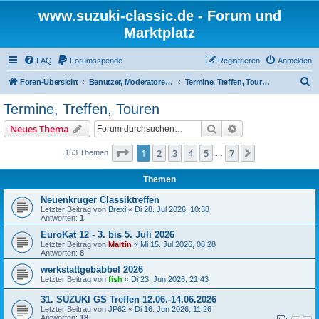
www.suzuki-classic.de - Forum und
Marktplatz
FAQ
Forumsspende
Registrieren
Anmelden
S
Foren-Übersicht
Benutzer, Moderatoren und Admins
Termine, Treffen, Touren
u
Termine, Treffen, Touren
c
Suche
Erweiterte Suche
Neues Thema
h
e
Seite
1
von
7
1
2
3
4
5
7
Nächste
153 Themen
…
Themen
Neuenkruger Classiktreffen
Letzter Beitrag von
Brexi
«
Di 28. Jul 2026, 10:38
Antworten:
1
EuroKat 12 - 3. bis 5. Juli 2026
Letzter Beitrag von
Martin
«
Mi 15. Jul 2026, 08:28
Antworten:
8
werkstattgebabbel 2026
Letzter Beitrag von
fish
«
Di 23. Jun 2026, 21:43
31. SUZUKI GS Treffen 12.06.-14.06.2026
Letzter Beitrag von
JP62
«
Di 16. Jun 2026, 11:26
Antworten:
18