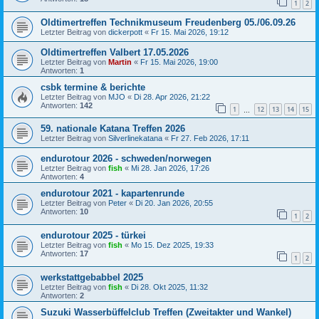
1
2
Oldtimertreffen Technikmuseum Freudenberg 05./06.09.26
Letzter Beitrag von
dickerpott
«
Fr 15. Mai 2026, 19:12
Oldtimertreffen Valbert 17.05.2026
Letzter Beitrag von
Martin
«
Fr 15. Mai 2026, 19:00
Antworten:
1
csbk termine & berichte
Letzter Beitrag von
MJO
«
Di 28. Apr 2026, 21:22
Antworten:
142
1
12
13
14
15
…
59. nationale Katana Treffen 2026
Letzter Beitrag von
Silverlinekatana
«
Fr 27. Feb 2026, 17:11
endurotour 2026 - schweden/norwegen
Letzter Beitrag von
fish
«
Mi 28. Jan 2026, 17:26
Antworten:
4
endurotour 2021 - kapartenrunde
Letzter Beitrag von
Peter
«
Di 20. Jan 2026, 20:55
Antworten:
10
1
2
endurotour 2025 - türkei
Letzter Beitrag von
fish
«
Mo 15. Dez 2025, 19:33
Antworten:
17
1
2
werkstattgebabbel 2025
Letzter Beitrag von
fish
«
Di 28. Okt 2025, 11:32
Antworten:
2
Suzuki Wasserbüffelclub Treffen (Zweitakter und Wankel)