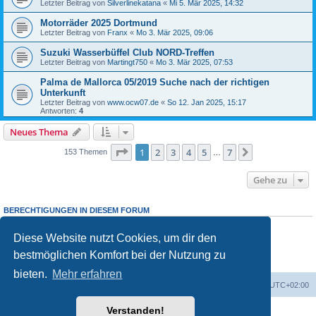
Letzter Beitrag von
Silverlinekatana
«
Mi 5. Mär 2025, 14:32
Motorräder 2025 Dortmund
Letzter Beitrag von
Franx
«
Mo 3. Mär 2025, 09:06
Suzuki Wasserbüffel Club NORD-Treffen
Letzter Beitrag von
Martingt750
«
Mo 3. Mär 2025, 07:53
Palma de Mallorca 05/2019 Suche nach der richtigen
Unterkunft
Letzter Beitrag von
www.ocw07.de
«
So 12. Jan 2025, 15:17
Antworten:
4
Neues Thema
Seite
1
von
7
1
2
3
4
5
7
Nächste
153 Themen
…
Gehe zu
BERECHTIGUNGEN IN DIESEM FORUM
Du darfst
keine
neuen Themen in diesem Forum erstellen.
Du darfst
keine
Antworten zu Themen in diesem Forum erstellen.
Diese Website nutzt Cookies, um dir den
Du darfst deine Beiträge in diesem Forum
nicht
ändern.
bestmöglichen Komfort bei der Nutzung zu
Du darfst deine Beiträge in diesem Forum
nicht
löschen.
Du darfst
keine
Dateianhänge in diesem Forum erstellen.
bieten.
Mehr erfahren
Foren-Übersicht
Alle Cookies löschen
Alle Zeiten sind
UTC+02:00
Verstanden!
Powered by
phpBB
® Forum Software © phpBB Limited