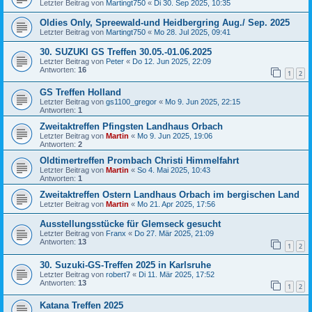
Letzter Beitrag von
Martingt750
«
Di 30. Sep 2025, 10:35
Oldies Only, Spreewald-und Heidbergring Aug./ Sep. 2025
Letzter Beitrag von
Martingt750
«
Mo 28. Jul 2025, 09:41
30. SUZUKI GS Treffen 30.05.-01.06.2025
Letzter Beitrag von
Peter
«
Do 12. Jun 2025, 22:09
Antworten:
16
1
2
GS Treffen Holland
Letzter Beitrag von
gs1100_gregor
«
Mo 9. Jun 2025, 22:15
Antworten:
1
Zweitaktreffen Pfingsten Landhaus Orbach
Letzter Beitrag von
Martin
«
Mo 9. Jun 2025, 19:06
Antworten:
2
Oldtimertreffen Prombach Christi Himmelfahrt
Letzter Beitrag von
Martin
«
So 4. Mai 2025, 10:43
Antworten:
1
Zweitaktreffen Ostern Landhaus Orbach im bergischen Land
Letzter Beitrag von
Martin
«
Mo 21. Apr 2025, 17:56
Ausstellungsstücke für Glemseck gesucht
Letzter Beitrag von
Franx
«
Do 27. Mär 2025, 21:09
Antworten:
13
1
2
30. Suzuki-GS-Treffen 2025 in Karlsruhe
Letzter Beitrag von
robert7
«
Di 11. Mär 2025, 17:52
Antworten:
13
1
2
Katana Treffen 2025