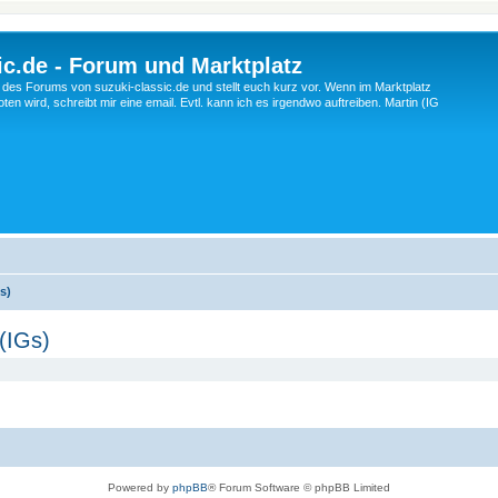
c.de - Forum und Marktplatz
ng des Forums von suzuki-classic.de und stellt euch kurz vor. Wenn im Marktplatz
ten wird, schreibt mir eine email. Evtl. kann ich es irgendwo auftreiben. Martin (IG
s)
(IGs)
Powered by
phpBB
® Forum Software © phpBB Limited