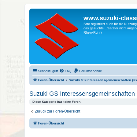
www.suzuki-classi
Bitte registriert euch für die Nutzu
das gesuchte Ersatzteil nicht angebo
Rhein-Ruhr)
Schnellzugriff
FAQ
Forumsspende
Foren-Übersicht
Suzuki GS Interessensgemeinschaften (IG
Suzuki GS Interessensgemeinschaften 
Diese Kategorie hat keine Foren.
Zurück zur Foren-Übersicht
Foren-Übersicht