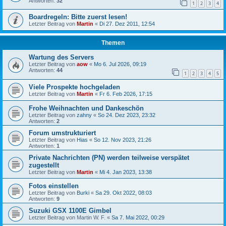
Antworten:
32
1
2
3
4
Boardregeln: Bitte zuerst lesen!
Letzter Beitrag von
Martin
«
Di 27. Dez 2011, 12:54
Themen
Wartung des Servers
Letzter Beitrag von
aow
«
Mo 6. Jul 2026, 09:19
Antworten:
44
1
2
3
4
5
Viele Prospekte hochgeladen
Letzter Beitrag von
Martin
«
Fr 6. Feb 2026, 17:15
Frohe Weihnachten und Dankeschön
Letzter Beitrag von
zahny
«
So 24. Dez 2023, 23:32
Antworten:
2
Forum umstrukturiert
Letzter Beitrag von
Hias
«
So 12. Nov 2023, 21:26
Antworten:
1
Private Nachrichten (PN) werden teilweise verspätet
zugestellt
Letzter Beitrag von
Martin
«
Mi 4. Jan 2023, 13:38
Fotos einstellen
Letzter Beitrag von
Burki
«
Sa 29. Okt 2022, 08:03
Antworten:
9
Suzuki GSX 1100E Gimbel
Letzter Beitrag von
Martin W. F.
«
Sa 7. Mai 2022, 00:29