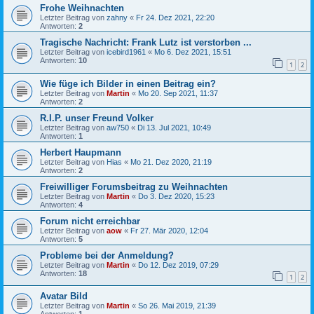
Frohe Weihnachten
Letzter Beitrag von
zahny
«
Fr 24. Dez 2021, 22:20
Antworten:
2
Tragische Nachricht: Frank Lutz ist verstorben ...
Letzter Beitrag von
icebird1961
«
Mo 6. Dez 2021, 15:51
Antworten:
10
1
2
Wie füge ich Bilder in einen Beitrag ein?
Letzter Beitrag von
Martin
«
Mo 20. Sep 2021, 11:37
Antworten:
2
R.I.P. unser Freund Volker
Letzter Beitrag von
aw750
«
Di 13. Jul 2021, 10:49
Antworten:
1
Herbert Haupmann
Letzter Beitrag von
Hias
«
Mo 21. Dez 2020, 21:19
Antworten:
2
Freiwilliger Forumsbeitrag zu Weihnachten
Letzter Beitrag von
Martin
«
Do 3. Dez 2020, 15:23
Antworten:
4
Forum nicht erreichbar
Letzter Beitrag von
aow
«
Fr 27. Mär 2020, 12:04
Antworten:
5
Probleme bei der Anmeldung?
Letzter Beitrag von
Martin
«
Do 12. Dez 2019, 07:29
Antworten:
18
1
2
Avatar Bild
Letzter Beitrag von
Martin
«
So 26. Mai 2019, 21:39