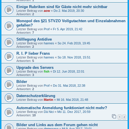
Antworten:
1
Einige Rubriken sind für Gäste nicht mehr sichtbar
Letzter Beitrag von
aow
«
Do 2. Mai 2019, 20:30
Antworten:
2
Monopol des §21 STVZO Vollgutachten und Einzelabnahmen
gefallen?
Letzter Beitrag von
Prof
«
Fr 5. Apr 2019, 21:42
Antworten:
7
Stilllegung Antidive
Letzter Beitrag von
hannes
«
So 24. Feb 2019, 19:45
Antworten:
2
R. I. P lieber Frans
Letzter Beitrag von
hannes
«
So 18. Nov 2018, 15:51
Antworten:
5
Upgrade des Servers
Letzter Beitrag von
fish
«
Di 12. Jun 2018, 22:01
Antworten:
3
Bilder
Letzter Beitrag von
Prof
«
Do 31. Mai 2018, 22:38
Antworten:
2
Datenschutzerklärung
Letzter Beitrag von
Martin
«
Mi 16. Mai 2018, 21:48
Automatische Anmeldung funktioniert nicht mehr?
Letzter Beitrag von
Dä Nici
«
Mo 11. Dez 2017, 20:59
Antworten:
10
1
2
Bilder und Links aus dem Forum gehen nicht
Letzter Beitrag von
dieterpapa
«
Mi 9. Aug 2017, 23:01