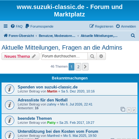
www.suzuki-classic.de - Forum und
Marktplatz
FAQ
Forumsspende
Registrieren
Anmelden
S
Foren-Übersicht
Benutzer, Moderatoren und Admins
Aktuelle Mitteilungen, Fragen an die Admins
u
Aktuelle Mitteilungen, Fragen an die Admins
c
Suche
Erweiterte Suche
Neues Thema
h
e
1
2
Nächste
46 Themen
Bekanntmachungen
Spenden von suzuki-classic.de
Letzter Beitrag von
Martin
«
Sa 5. Dez 2020, 10:16
Adressliste für den Notfall
Letzter Beitrag von
zahny
«
Mo 6. Jul 2026, 22:41
Antworten:
16
1
2
beendete Themen
Letzter Beitrag von
Patty
«
Sa 25. Feb 2017, 19:27
Unterstützung bei den Kosten vom Forum
Letzter Beitrag von
Manfred
«
Mo 5. Mai 2025, 19:50