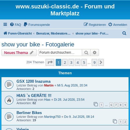
www.suzuki-classic.de - Forum und
Marktplatz
FAQ
Forumsspende
Registrieren
Anmelden
S
Foren-Übersicht
Benutzer, Moderatoren und Admins
show your bike - Fotogalerie
u
show your bike - Fotogalerie
c
Suche
Erweiterte Suche
Neues Thema
h
e
Seite
1
von
9
1
2
3
4
5
9
Nächste
204 Themen
…
Themen
GSX 1200 Inazuma
Letzter Beitrag von
Martin
«
Mi 5. Aug 2026, 20:34
Antworten:
2
HIAS `s GERÄTE !!!
Letzter Beitrag von
Hias
«
Di 28. Jul 2026, 23:54
Antworten:
82
1
6
7
8
9
…
Berliner Bikes
Letzter Beitrag von
Martingt750
«
Do 9. Jul 2026, 08:14
Antworten:
19
1
2
Valerie