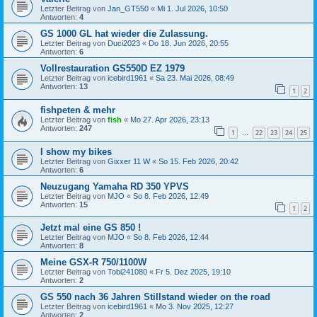
Letzter Beitrag von
Jan_GT550
«
Mi 1. Jul 2026, 10:50
Antworten:
4
GS 1000 GL hat wieder die Zulassung.
Letzter Beitrag von
Duci2023
«
Do 18. Jun 2026, 20:55
Antworten:
6
Vollrestauration GS550D EZ 1979
Letzter Beitrag von
icebird1961
«
Sa 23. Mai 2026, 08:49
Antworten:
13
1
2
fishpeten & mehr
Letzter Beitrag von
fish
«
Mo 27. Apr 2026, 23:13
Antworten:
247
1
22
23
24
25
…
I show my bikes
Letzter Beitrag von
Gixxer 11 W
«
So 15. Feb 2026, 20:42
Antworten:
6
Neuzugang Yamaha RD 350 YPVS
Letzter Beitrag von
MJO
«
So 8. Feb 2026, 12:49
Antworten:
15
1
2
Jetzt mal eine GS 850 !
Letzter Beitrag von
MJO
«
So 8. Feb 2026, 12:44
Antworten:
8
Meine GSX-R 750/1100W
Letzter Beitrag von
Tobi241080
«
Fr 5. Dez 2025, 19:10
Antworten:
2
GS 550 nach 36 Jahren Stillstand wieder on the road
Letzter Beitrag von
icebird1961
«
Mo 3. Nov 2025, 12:27
Antworten:
2