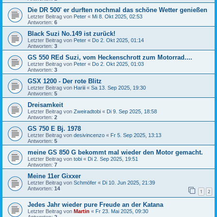
Die DR 500' er durften nochmal das schöne Wetter genießen
Letzter Beitrag von
Peter
«
Mi 8. Okt 2025, 02:53
Antworten:
6
Black Suzi No.149 ist zurück!
Letzter Beitrag von
Peter
«
Do 2. Okt 2025, 01:14
Antworten:
3
GS 550 REd Suzi, vom Heckenschrott zum Motorrad....
Letzter Beitrag von
Peter
«
Do 2. Okt 2025, 01:03
Antworten:
3
GSX 1200 - Der rote Blitz
Letzter Beitrag von
Hariii
«
Sa 13. Sep 2025, 19:30
Antworten:
5
Dreisamkeit
Letzter Beitrag von
Zweiradtobi
«
Di 9. Sep 2025, 18:58
Antworten:
2
GS 750 E Bj. 1978
Letzter Beitrag von
desivincenzo
«
Fr 5. Sep 2025, 13:13
Antworten:
5
meine GS 850 G bekommt mal wieder den Motor gemacht.
Letzter Beitrag von
tobi
«
Di 2. Sep 2025, 19:51
Antworten:
7
Meine 11er Gixxer
Letzter Beitrag von
Schmöfer
«
Di 10. Jun 2025, 21:39
Antworten:
14
1
2
Jedes Jahr wieder pure Freude an der Katana
Letzter Beitrag von
Martin
«
Fr 23. Mai 2025, 09:30
Antworten:
2