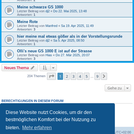
Meine schwarze GS 1000
Letzter Beitrag von
dj2
«
Do 22. Mai 2025, 13:48
Antworten:
1
Meine Rote
Letzter Beitrag von
Manfred
«
Sa 19. Apr 2025, 11:49
Antworten:
3
hier meine mal etwas gößer als in der Vorstellungsrunde
Letzter Beitrag von
dj2
«
Sa 5. Apr 2025, 08:50
Antworten:
1
Olli's neue GS 1000 E ist auf der Strasse
Letzter Beitrag von
Hias
«
Do 27. Mär 2025, 20:07
Antworten:
3
Neues Thema
Seite
1
von
9
1
2
3
4
5
9
Nächste
204 Themen
…
Gehe zu
BERECHTIGUNGEN IN DIESEM FORUM
Du darfst
keine
neuen Themen in diesem Forum erstellen.
Du darfst
keine
Antworten zu Themen in diesem Forum erstellen.
Diese Website nutzt Cookies, um dir den
Du darfst deine Beiträge in diesem Forum
nicht
ändern.
bestmöglichen Komfort bei der Nutzung zu
Du darfst deine Beiträge in diesem Forum
nicht
löschen.
Du darfst
keine
Dateianhänge in diesem Forum erstellen.
bieten.
Mehr erfahren
Foren-Übersicht
Alle Cookies löschen
Alle Zeiten sind
UTC+02:00