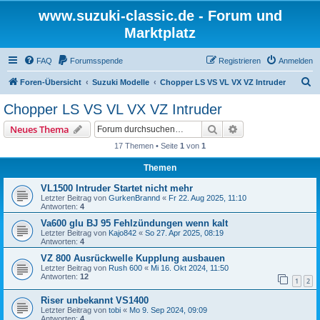
www.suzuki-classic.de - Forum und
Marktplatz
FAQ
Forumsspende
Registrieren
Anmelden
S
Foren-Übersicht
Suzuki Modelle
Chopper LS VS VL VX VZ Intruder
u
Chopper LS VS VL VX VZ Intruder
c
Suche
Erweiterte Suche
Neues Thema
h
17 Themen • Seite
1
von
1
e
Themen
VL1500 Intruder Startet nicht mehr
Letzter Beitrag von
GurkenBrannd
«
Fr 22. Aug 2025, 11:10
Antworten:
4
Va600 glu BJ 95 Fehlzündungen wenn kalt
Letzter Beitrag von
Kajo842
«
So 27. Apr 2025, 08:19
Antworten:
4
VZ 800 Ausrückwelle Kupplung ausbauen
Letzter Beitrag von
Rush 600
«
Mi 16. Okt 2024, 11:50
Antworten:
12
1
2
Riser unbekannt VS1400
Letzter Beitrag von
tobi
«
Mo 9. Sep 2024, 09:09
Antworten:
4