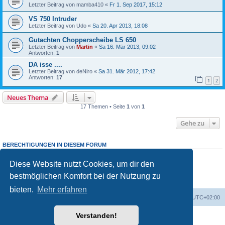
Letzter Beitrag von
mamba410
«
Fr 1. Sep 2017, 15:12
VS 750 Intruder
Letzter Beitrag von
Udo
«
Sa 20. Apr 2013, 18:08
Gutachten Chopperscheibe LS 650
Letzter Beitrag von
Martin
«
Sa 16. Mär 2013, 09:02
Antworten:
1
DA isse ....
Letzter Beitrag von
deNiro
«
Sa 31. Mär 2012, 17:42
Antworten:
17
1
2
Neues Thema
17 Themen • Seite
1
von
1
Gehe zu
BERECHTIGUNGEN IN DIESEM FORUM
Du darfst
keine
neuen Themen in diesem Forum erstellen.
Du darfst
keine
Antworten zu Themen in diesem Forum erstellen.
Diese Website nutzt Cookies, um dir den
Du darfst deine Beiträge in diesem Forum
nicht
ändern.
bestmöglichen Komfort bei der Nutzung zu
Du darfst deine Beiträge in diesem Forum
nicht
löschen.
Du darfst
keine
Dateianhänge in diesem Forum erstellen.
bieten.
Mehr erfahren
Foren-Übersicht
Alle Cookies löschen
Alle Zeiten sind
UTC+02:00
Verstanden!
Powered by
phpBB
® Forum Software © phpBB Limited
Deutsche Übersetzung durch
phpBB.de