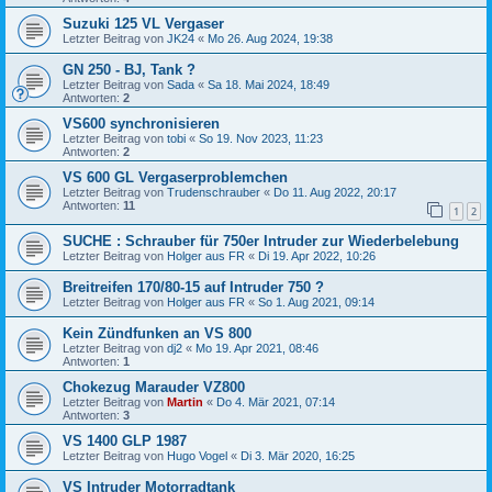
Suzuki 125 VL Vergaser
Letzter Beitrag von
JK24
«
Mo 26. Aug 2024, 19:38
GN 250 - BJ, Tank ?
Letzter Beitrag von
Sada
«
Sa 18. Mai 2024, 18:49
Antworten:
2
VS600 synchronisieren
Letzter Beitrag von
tobi
«
So 19. Nov 2023, 11:23
Antworten:
2
VS 600 GL Vergaserproblemchen
Letzter Beitrag von
Trudenschrauber
«
Do 11. Aug 2022, 20:17
Antworten:
11
1
2
SUCHE : Schrauber für 750er Intruder zur Wiederbelebung
Letzter Beitrag von
Holger aus FR
«
Di 19. Apr 2022, 10:26
Breitreifen 170/80-15 auf Intruder 750 ?
Letzter Beitrag von
Holger aus FR
«
So 1. Aug 2021, 09:14
Kein Zündfunken an VS 800
Letzter Beitrag von
dj2
«
Mo 19. Apr 2021, 08:46
Antworten:
1
Chokezug Marauder VZ800
Letzter Beitrag von
Martin
«
Do 4. Mär 2021, 07:14
Antworten:
3
VS 1400 GLP 1987
Letzter Beitrag von
Hugo Vogel
«
Di 3. Mär 2020, 16:25
VS Intruder Motorradtank