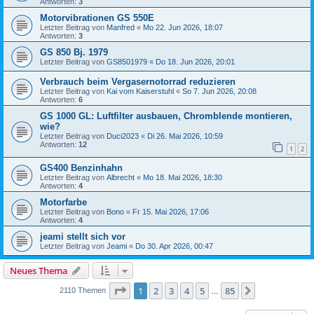
Antworten:
3
Motorvibrationen GS 550E
Letzter Beitrag von
Manfred
«
Mo 22. Jun 2026, 18:07
Antworten:
3
GS 850 Bj. 1979
Letzter Beitrag von
GS8501979
«
Do 18. Jun 2026, 20:01
Verbrauch beim Vergasernotorrad reduzieren
Letzter Beitrag von
Kai vom Kaiserstuhl
«
So 7. Jun 2026, 20:08
Antworten:
6
GS 1000 GL: Luftfilter ausbauen, Chromblende montieren,
wie?
Letzter Beitrag von
Duci2023
«
Di 26. Mai 2026, 10:59
Antworten:
12
1
2
GS400 Benzinhahn
Letzter Beitrag von
Albrecht
«
Mo 18. Mai 2026, 18:30
Antworten:
4
Motorfarbe
Letzter Beitrag von
Bono
«
Fr 15. Mai 2026, 17:06
Antworten:
4
jeami stellt sich vor
Letzter Beitrag von
Jeami
«
Do 30. Apr 2026, 00:47
Neues Thema
Seite
1
von
85
1
2
3
4
5
85
Nächste
2110 Themen
…