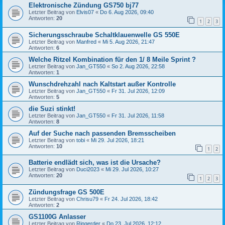
Elektronische Zündung GS750 bj77
Letzter Beitrag von
Elvis07
«
Do 6. Aug 2026, 09:40
Antworten:
20
1
2
3
Sicherungsschraube Schaltklauenwelle GS 550E
Letzter Beitrag von
Manfred
«
Mi 5. Aug 2026, 21:47
Antworten:
6
Welche Ritzel Kombination für den 1/ 8 Meile Sprint ?
Letzter Beitrag von
Jan_GT550
«
So 2. Aug 2026, 22:58
Antworten:
1
Wunschdrehzahl nach Kaltstart außer Kontrolle
Letzter Beitrag von
Jan_GT550
«
Fr 31. Jul 2026, 12:09
Antworten:
5
die Suzi stinkt!
Letzter Beitrag von
Jan_GT550
«
Fr 31. Jul 2026, 11:58
Antworten:
8
Auf der Suche nach passenden Bremsscheiben
Letzter Beitrag von
tobi
«
Mi 29. Jul 2026, 18:21
Antworten:
10
1
2
Batterie endlädt sich, was ist die Ursache?
Letzter Beitrag von
Duci2023
«
Mi 29. Jul 2026, 10:27
Antworten:
20
1
2
3
Zündungsfrage GS 500E
Letzter Beitrag von
Chrisu79
«
Fr 24. Jul 2026, 18:42
Antworten:
2
GS1100G Anlasser
Letzter Beitrag von
Ringerder
«
Do 23. Jul 2026, 12:12