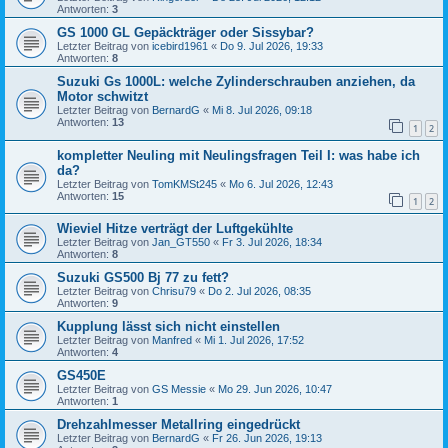
Antworten:
3
GS 1000 GL Gepäckträger oder Sissybar?
Letzter Beitrag von
icebird1961
«
Do 9. Jul 2026, 19:33
Antworten:
8
Suzuki Gs 1000L: welche Zylinderschrauben anziehen, da
Motor schwitzt
Letzter Beitrag von
BernardG
«
Mi 8. Jul 2026, 09:18
Antworten:
13
1
2
kompletter Neuling mit Neulingsfragen Teil I: was habe ich
da?
Letzter Beitrag von
TomKMSt245
«
Mo 6. Jul 2026, 12:43
Antworten:
15
1
2
Wieviel Hitze verträgt der Luftgekühlte
Letzter Beitrag von
Jan_GT550
«
Fr 3. Jul 2026, 18:34
Antworten:
8
Suzuki GS500 Bj 77 zu fett?
Letzter Beitrag von
Chrisu79
«
Do 2. Jul 2026, 08:35
Antworten:
9
Kupplung lässt sich nicht einstellen
Letzter Beitrag von
Manfred
«
Mi 1. Jul 2026, 17:52
Antworten:
4
GS450E
Letzter Beitrag von
GS Messie
«
Mo 29. Jun 2026, 10:47
Antworten:
1
Drehzahlmesser Metallring eingedrückt
Letzter Beitrag von
BernardG
«
Fr 26. Jun 2026, 19:13