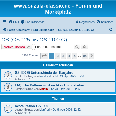
www.suzuki-classic.de - Forum und
Marktplatz
FAQ
Forumsspende
Registrieren
Anmelden
S
Foren-Übersicht
Suzuki Modelle
GS (GS 125 bis GS 1100 G)
u
GS (GS 125 bis GS 1100 G)
c
Suche
Erweiterte Suche
Neues Thema
h
e
Seite
1
von
85
1
2
3
4
5
85
Nächste
2110 Themen
…
Bekanntmachungen
GS 850 G Unterschiede der Baujahre
Letzter Beitrag von
Nordheide
«
Mo 21. Apr 2025, 15:51
Antworten:
1
FAQ: Die Batterie wird nicht richtig geladen
Letzter Beitrag von
Martin
«
Sa 31. Dez 2011, 11:55
Themen
Restauration GS1000
Letzter Beitrag von
Manfred
«
Do 6. Aug 2026, 12:42
Antworten:
6