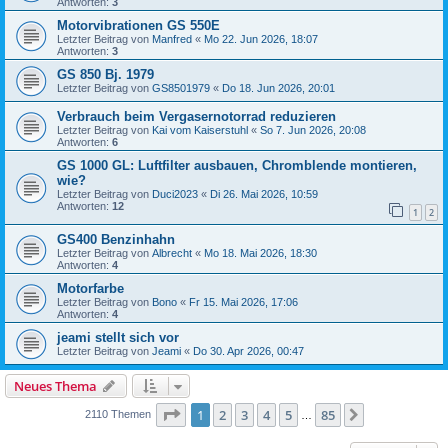
Antworten:
3
Motorvibrationen GS 550E
Letzter Beitrag von
Manfred
«
Mo 22. Jun 2026, 18:07
Antworten:
3
GS 850 Bj. 1979
Letzter Beitrag von
GS8501979
«
Do 18. Jun 2026, 20:01
Verbrauch beim Vergasernotorrad reduzieren
Letzter Beitrag von
Kai vom Kaiserstuhl
«
So 7. Jun 2026, 20:08
Antworten:
6
GS 1000 GL: Luftfilter ausbauen, Chromblende montieren,
wie?
Letzter Beitrag von
Duci2023
«
Di 26. Mai 2026, 10:59
Antworten:
12
1
2
GS400 Benzinhahn
Letzter Beitrag von
Albrecht
«
Mo 18. Mai 2026, 18:30
Antworten:
4
Motorfarbe
Letzter Beitrag von
Bono
«
Fr 15. Mai 2026, 17:06
Antworten:
4
jeami stellt sich vor
Letzter Beitrag von
Jeami
«
Do 30. Apr 2026, 00:47
Neues Thema
Seite
1
von
85
1
2
3
4
5
85
Nächste
2110 Themen
…