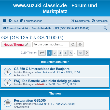
www.suzuki-classic.de - Forum und
Marktplatz
FAQ
Forumsspende
Registrieren
Anmelden
S
Foren-Übersicht
Suzuki Modelle
GS (GS 125 bis GS 1100 G)
u
GS (GS 125 bis GS 1100 G)
c
Suche
Erweiterte Suche
Neues Thema
h
e
Seite
1
von
85
1
2
3
4
5
85
Nächste
2110 Themen
…
Bekanntmachungen
GS 850 G Unterschiede der Baujahre
Letzter Beitrag von
Nordheide
«
Mo 21. Apr 2025, 15:51
Antworten:
1
FAQ: Die Batterie wird nicht richtig geladen
Letzter Beitrag von
Martin
«
Sa 31. Dez 2011, 11:55
Themen
Restauration GS1000
Letzter Beitrag von
ReyFitz
«
Fr 7. Aug 2026, 08:03
Antworten:
8