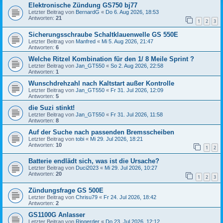
Elektronische Zündung GS750 bj77
Letzter Beitrag von
BernardG
«
Do 6. Aug 2026, 18:53
Antworten:
21
1
2
3
Sicherungsschraube Schaltklauenwelle GS 550E
Letzter Beitrag von
Manfred
«
Mi 5. Aug 2026, 21:47
Antworten:
6
Welche Ritzel Kombination für den 1/ 8 Meile Sprint ?
Letzter Beitrag von
Jan_GT550
«
So 2. Aug 2026, 22:58
Antworten:
1
Wunschdrehzahl nach Kaltstart außer Kontrolle
Letzter Beitrag von
Jan_GT550
«
Fr 31. Jul 2026, 12:09
Antworten:
5
die Suzi stinkt!
Letzter Beitrag von
Jan_GT550
«
Fr 31. Jul 2026, 11:58
Antworten:
8
Auf der Suche nach passenden Bremsscheiben
Letzter Beitrag von
tobi
«
Mi 29. Jul 2026, 18:21
Antworten:
10
1
2
Batterie endlädt sich, was ist die Ursache?
Letzter Beitrag von
Duci2023
«
Mi 29. Jul 2026, 10:27
Antworten:
20
1
2
3
Zündungsfrage GS 500E
Letzter Beitrag von
Chrisu79
«
Fr 24. Jul 2026, 18:42
Antworten:
2
GS1100G Anlasser
Letzter Beitrag von
Ringerder
«
Do 23. Jul 2026, 12:12