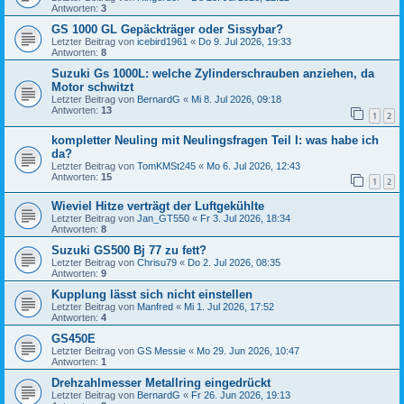
Antworten:
3
GS 1000 GL Gepäckträger oder Sissybar?
Letzter Beitrag von
icebird1961
«
Do 9. Jul 2026, 19:33
Antworten:
8
Suzuki Gs 1000L: welche Zylinderschrauben anziehen, da
Motor schwitzt
Letzter Beitrag von
BernardG
«
Mi 8. Jul 2026, 09:18
Antworten:
13
1
2
kompletter Neuling mit Neulingsfragen Teil I: was habe ich
da?
Letzter Beitrag von
TomKMSt245
«
Mo 6. Jul 2026, 12:43
Antworten:
15
1
2
Wieviel Hitze verträgt der Luftgekühlte
Letzter Beitrag von
Jan_GT550
«
Fr 3. Jul 2026, 18:34
Antworten:
8
Suzuki GS500 Bj 77 zu fett?
Letzter Beitrag von
Chrisu79
«
Do 2. Jul 2026, 08:35
Antworten:
9
Kupplung lässt sich nicht einstellen
Letzter Beitrag von
Manfred
«
Mi 1. Jul 2026, 17:52
Antworten:
4
GS450E
Letzter Beitrag von
GS Messie
«
Mo 29. Jun 2026, 10:47
Antworten:
1
Drehzahlmesser Metallring eingedrückt
Letzter Beitrag von
BernardG
«
Fr 26. Jun 2026, 19:13