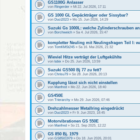
GS1100G Anlasser
von
Ringerder
»
Mi 22. Jul 2026, 17:11
GS 1000 GL Gepäckträger oder Sissybar?
von
Duci2023
»
Mo 15. Jun 2026, 14:29
Suzuki Gs 1000L: welche Zylinderschrauben an
von
Borchweich
»
Sa 4. Jul 2026, 15:47
kompletter Neuling mit Neulingsfragen Teil I: 
von
TomKMSt245
»
Sa 16. Mai 2026, 21:32
Wieviel Hitze verträgt der Luftgekühlte
von
lubix
»
Do 25. Jun 2026, 13:59
Suzuki GS500 Bj 77 zu fett?
von
Chrisu79
»
So 28. Jun 2026, 20:13
Kupplung lässt sich nicht einstellen
von
Manfred
»
Mo 22. Jun 2026, 18:40
GS450E
von
Trierarchy
»
Mo 29. Jun 2026, 07:46
Drehzahlmesser Metallring eingedrückt
von
Duci2023
»
Fr 9. Jun 2023, 18:45
Motorvibrationen GS 550E
von
Manfred
»
So 21. Sep 2025, 12:22
GS 850 Bj. 1979
von
GS8501979
»
Do 18. Jun 2026, 20:01