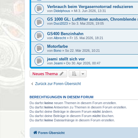
Verbrauch beim Vergasernotorrad reduzieren
von
Didelphous
»
Mi 3. Jun 2026, 13:31
GS 1000 GL: Luftfilter ausbauen, Chromblende 
von
Duci2023
»
So 3. Mai 2026, 19:05
GS400 Benzinhahn
von
Albrecht
»
Fr 15. Mai 2026, 18:21
Motorfarbe
von
Bono
»
So 22. Mär 2026, 10:21
jeami stellt sich vor
von
Jeami
»
Do 30. Apr 2026, 00:47
Neues Thema
Zurück zur Foren-Übersicht
BERECHTIGUNGEN IN DIESEM FORUM
Du darfst
keine
neuen Themen in diesem Forum erstellen.
Du darfst
keine
Antworten zu Themen in diesem Forum erstellen.
Du darfst deine Beiträge in diesem Forum
nicht
ändern.
Du darfst deine Beiträge in diesem Forum
nicht
löschen.
Du darfst
keine
Dateianhänge in diesem Forum erstellen.
Foren-Übersicht