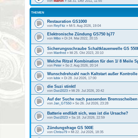
von
Martin
»
Sa 31. Dez 2011, 11:55
THEMEN
Restauration GS1000
von
ReyFitz
»
Mi 5. Aug 2026, 19:04
Elektronische Zündung GS750 bj77
von
Mibo
»
Di 24. Mai 2022, 20:15
Sicherungsschraube Schaltklauenwelle GS 550
von
Manfred
»
Mi 25. Okt 2023, 20:10
Welche Ritzel Kombination für den 1/ 8 Meile S
von
Peter
»
So 2. Aug 2026, 20:14
Wunschdrehzahl nach Kaltstart außer Kontrolle
von
lubix
»
Di 28. Jul 2026, 17:00
die Suzi stinkt!
von
Duci2023
»
Mi 29. Jul 2026, 20:42
Auf der Suche nach passenden Bremsscheiben
von
Jan_GT550
»
So 26. Jul 2026, 23:28
Batterie endlädt sich, was ist die Ursache?
von
Duci2023
»
Sa 18. Jul 2026, 22:59
Zündungsfrage GS 500E
von
Chrisu79
»
Mi 22. Jul 2026, 18:35