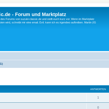
c.de - Forum und Marktplatz
ng des Forums von suzuki-classic.de und stellt euch kurz vor. Wenn im Marktplatz
ten wird, schreibt mir eine email. Evtl. kann ich es irgendwo auftreiben. Martin (IG
 G)
eiterte Suche
ANTWORTEN
A
1
n
A
0