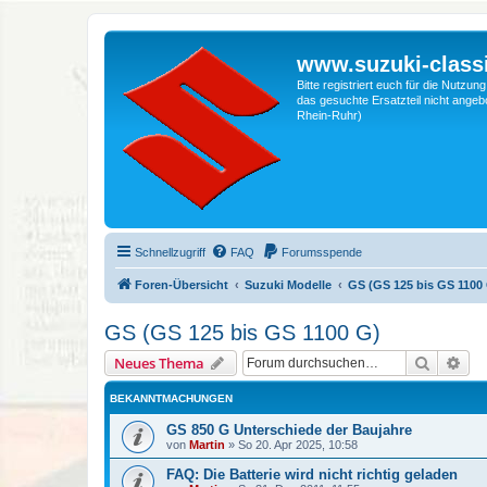
www.suzuki-classi
Bitte registriert euch für die Nutzu
das gesuchte Ersatzteil nicht angebo
Rhein-Ruhr)
Schnellzugriff
FAQ
Forumsspende
Foren-Übersicht
Suzuki Modelle
GS (GS 125 bis GS 1100
GS (GS 125 bis GS 1100 G)
Suche
Erw
Neues Thema
BEKANNTMACHUNGEN
GS 850 G Unterschiede der Baujahre
von
Martin
»
So 20. Apr 2025, 10:58
FAQ: Die Batterie wird nicht richtig geladen