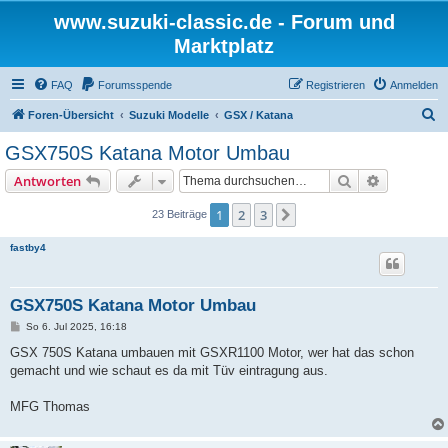
www.suzuki-classic.de - Forum und
Marktplatz
FAQ
Forumsspende
Registrieren
Anmelden
S
Foren-Übersicht
Suzuki Modelle
GSX / Katana
u
GSX750S Katana Motor Umbau
c
Suche
Erweiterte
Antworten
h
e
1
2
3
Nächste
23 Beiträge
fastby4
GSX750S Katana Motor Umbau
B
So 6. Jul 2025, 16:18
e
i
GSX 750S Katana umbauen mit GSXR1100 Motor, wer hat das schon
t
gemacht und wie schaut es da mit Tüv eintragung aus.
r
a
g
MFG Thomas