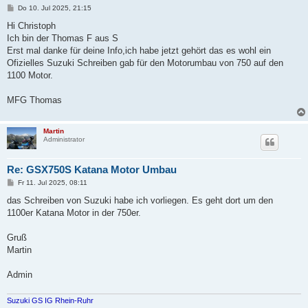
B
Do 10. Jul 2025, 21:15
e
i
Hi Christoph
t
Ich bin der Thomas F aus S
r
a
Erst mal danke für deine Info,ich habe jetzt gehört das es wohl ein
g
Ofizielles Suzuki Schreiben gab für den Motorumbau von 750 auf den
1100 Motor.
MFG Thomas
Martin
Administrator
Re: GSX750S Katana Motor Umbau
B
Fr 11. Jul 2025, 08:11
e
i
das Schreiben von Suzuki habe ich vorliegen. Es geht dort um den
t
1100er Katana Motor in der 750er.
r
a
g
Gruß
Martin
Admin
Suzuki GS IG Rhein-Ruhr