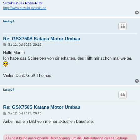
Suzuki GS IG Rhein-Ruhr
http://www.suzuki-classic.de
fastby4
Re: GSX750S Katana Motor Umbau
B
Sa 12. Jul 2025, 20:12
e
i
Hallo Martin
t
Ich habe das Schreiben von dir erhalten, das Hilft mir schon mal weiter.
r
a
g
Vielen Dank Gruß Thomas
fastby4
Re: GSX750S Katana Motor Umbau
B
Sa 12. Jul 2025, 20:20
e
i
Anbei mal ein Bild von meiner aktuellen Baustelle.
t
r
a
g
Du hast keine ausreichende Berechtigung, um die Dateianhänge dieses Beitrags