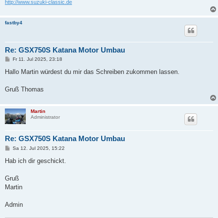
http://www.suzuki-classic.de
fastby4
Re: GSX750S Katana Motor Umbau
B
Fr 11. Jul 2025, 23:18
e
i
Hallo Martin würdest du mir das Schreiben zukommen lassen.
t
r
a
Gruß Thomas
g
Martin
Administrator
Re: GSX750S Katana Motor Umbau
B
Sa 12. Jul 2025, 15:22
e
i
Hab ich dir geschickt.
t
r
a
Gruß
g
Martin
Admin