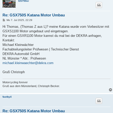
GS750er
Re: GSX750S Katana Motor Umbau
B
Mo 7. Jul 2025, 22:29
e
i
Hi Thomas, (Thomas Z aus L)? meine Katana wurde vom Vorbesitzer mit
t
GSXS1100 Motor umgebaut und eingetragen.
r
a
Für einen GSXR1100 Motor kannst du mal bei der DEKRA anfragen,
g
Kontakt:
Michael Kleinwächter
Fachabteilungsleiter Prüfwesen | Technischer Dienst
DEKRA Automobil GmbH
NL Münster * Abt.: Prüfwesen
michael.kleinwaechter@dekra.com
Gruß Christoph
Motorcycling forever
Gruß aus dem Münsterland, Christoph Becker.
fastby4
Re: GSX750S Katana Motor Umbau